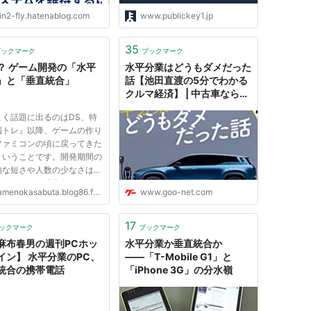
か（はてなブログ版）
in2-fly.hatenablog.com
www.publickey1.jp
35
ブックマーク
ブックマーク
？ ゲーム開発の「水平
水平分業はどうもダメだった
」と「垂直統合」
話【池田直渡の5分でわかる
クルマ経済】 | 中古車なら
【グーネット】
よく話題に出るのはDS、特
脳トレ』以降、ゲームの作り
ファミコンの頃に戻ってきた
ということです。開発期間の
的な短さや人数の少なさは、
にファミコン時代並みです
menokasabuta.blog86.fc2.com
www.goo-net.com
ネタから商品になるまでの鮮
サイクルの短さ）も良くなっ
ます。 ゲーム制作って、最
17
ックマーク
ブックマーク
垂直統合型でした。プログラ
麻布春男の週刊PCホッ
水平分業か垂直統合か
イン】 水平分業のPC、
――「T-Mobile G1」と
統合の携帯電話
「iPhone 3G」の分水嶺