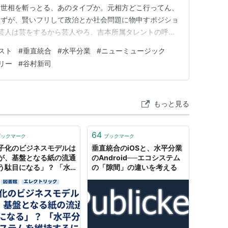
て世相を斬っとる、あのタイプか。元相方どこ行ってん、
はずが、賢いフリして政治とか社会問題に物申すポジショ
 芸人は芸をするから芸人やろ、吉本所属タレントの呼称
せやねん。語源的には「芸を持っとる人」やのに、今や「テレ
スト
#
垂直統合
#
水平分業
#
ニューミュージック
味に劣化してもうてる。 昔の芸人って、漫才なら漫
リー
#
谷村新司
があって、…
もっと見る
64
ブックマーク
ブックマーク
子化のビジネスモデルは
垂直統合のiOSと、水平分業
が、基盤となる紙の流通
のAndroid──エコシステム
う駄目になる」？ 「水
の「隙間」の違いを考える
業の出版システムを維持
には公共基盤が必要」？
7回Hitachi アカデミッ
ステム研究会「電子書籍
在 そして未来」） - か
むりは電子図書館の夢を