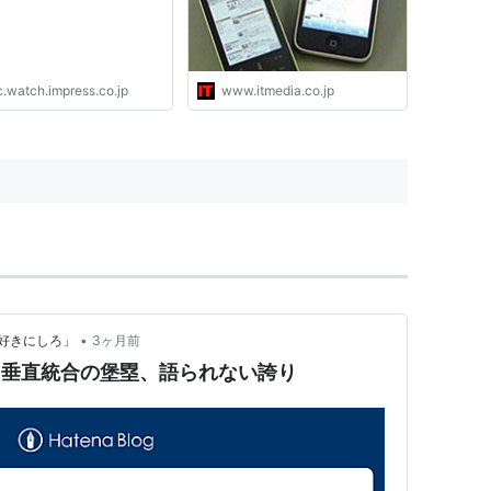
c.watch.impress.co.jp
www.itmedia.co.jp
•
好きにしろ」
3ヶ月前
─ 垂直統合の堡塁、語られない誇り