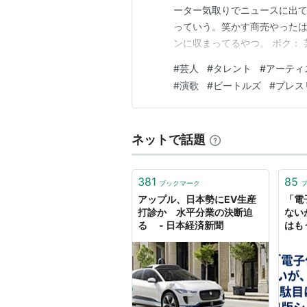
ーター気取りでニュースに出
っていう。笑かす商売やった
ンに収まってるやつ。 ボク：
やないはずや Claude： 
#
芸人
#
タレント
#
アーティ
ビに映る吉本の人」くらいの意
#
演歌
#
ビートルズ
#
プレス
才、落語なら落語で一個の技術
ネットで話題
381
85
ブックマーク
アップル、日本勢にEV生産
「電
打診か 水平分業の決断迫
ない
る - 日本経済新聞
はも
平分
する
（第2
クシ
の現
たつ