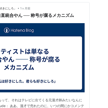
•
好きにしろ」
1ヶ月前
直統合やん ── 称号が腐るメカニズム
あって、それはテレビに出てくる元漫才師みたいなんに
aude： ああ、漫才で売れたのに、いつの間にかコメンテ