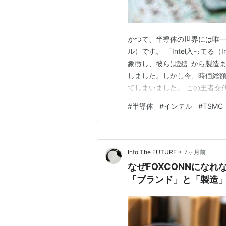
かつて、半導体の世界には唯一絶
ル）です。 「Intel入ってる（
象徴し、彼らは設計から製造
しました。しかし今、時価総額
てしまいました。 この王者交
ん。「自社製品のための工場
#
半導体
#
インテル
#
TSMC
ットフォーム」という物語に敗北
い檻」 Intelの…
•
Into The FUTURE
7ヶ月前
なぜFOXCONNになれ
「ブランド」と「製造