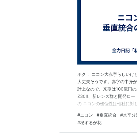
ボク： ニコン大赤字らしいけど
大丈夫そうです。赤字の中身が
計上なので、来期は100億円の
Z30II、新レンズ群と開発ロ
の ニコンの優位性は他社に対し
的には効いているが、市場では
#
ニコン
#
垂直統合
#
水平分
冠は事実。NOCT、Plena、Z 
#
秘するが花
先…