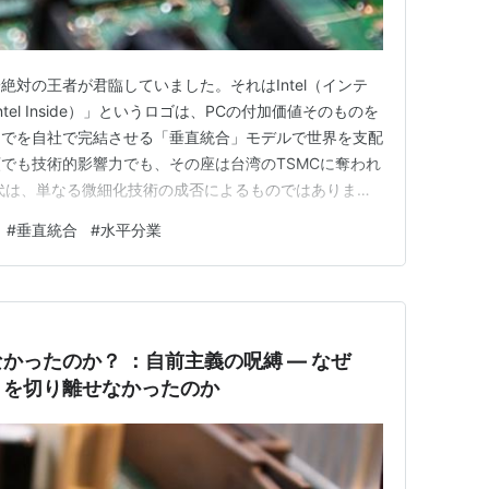
対の王者が君臨していました。それはIntel（インテ
Intel Inside）」というロゴは、PCの付加価値そのものを
までを自社で完結させる「垂直統合」モデルで世界を支配
でも技術的影響力でも、その座は台湾のTSMCに奪われ
代は、単なる微細化技術の成否によるものではありませ
」という内向きな論理が、「世界の設計図を形にするプラ
#
垂直統合
#
水平分業
したのです。 Intelの敗北：自前主義という「見えな
なかったのか？ ：自前主義の呪縛 — なぜ
」を切り離せなかったのか