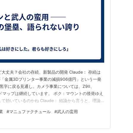
大丈夫？会社の存続、新製品の開発 Claude： 存続は
「金属3Dプリンター事業の減損906億円」という一発
黒字に戻る見通し。カメラ事業については、Z9II、
ードマップは継続しています。 ボク：マウントの後発ゆえ
て効いているのかね Claude： 結論から言うと、理論
効いていない。内径55mm・フランジバック16mmの二
業
#
マニュファクチュール
#
武人の蛮用
50mm f/1.2 Sなどで顕在化しています。ただしSonyの