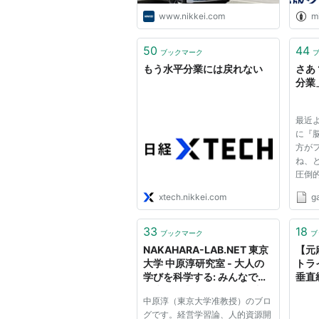
みる
www.nikkei.com
m
50
44
ブックマーク
もう水平分業には戻れない
さあ
分業
最近
に『
方が
ね、
圧倒
まさ
xtech.nikkei.com
ga
し、
度（
てい
33
18
ブックマーク
ブ
初は
NAKAHARA-LAB.NET 東京
【元
マ...
大学 中原淳研究室 - 大人の
トラ
学びを科学する: みんなで
垂直
「水平分業」していた仕事
中原淳（東京大学准教授）のブロ
が、ひとりに「垂直統合」さ
グです。経営学習論、人的資源開
れちゃう話：イラストも描け