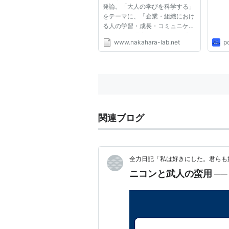
発論。「大人の学びを科学する」
て、動画も編集できて、写真
をテーマに、「企業・組織におけ
も撮れるライターさん!?
る人の学習・成長・コミュニケー
ション」を研究しています。 先
www.nakahara-lab.net
p
だって、あるWebを企画・ディレ
クションしている方と、「最近、
どうよ？」なんて話をしていまし
た。そのとき、その方がおっし...
関連ブログ
全力日記「私は好きにした。君らも
ニコンと武人の蛮用 ─