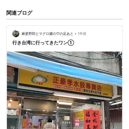
関連ブログ
•
麻婆野郎とマグロ嬢の♡の足あと
1年前
行き台湾に行ってきたワン①