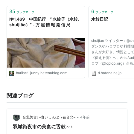
35
6
ブックマーク
ブックマーク
№1,469 中国紀行 “ 水餃子（水餃、
水餃日記
shuǐjiǎo）” - 万 屋 情 報 発 信 局
shuijiao ツイッター：@s
ダンスやハロプロや料理
さんが大好き。情況とし
《伝える側》へ。Arts Audie
ロプ（@loplop_org）企
baribari-junny.hatenablog.com
d.hatena.ne.jp
関連ブログ
•
台北美食♪~食いしんぼう在台北~
4年前
双城街夜市の美食に舌鼓～♪