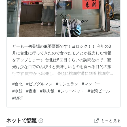
どーもー初登場の麻婆野郎です！ヨロシク！！ 今年の3
月に台北に行ってきたので食べたモノとか観光した情報
をアップしまーす 台北は5回目くらいの訪問なので、観
光は少な目でのんびりと美味しいものを食べる目的の旅
行です 関空から出発し、昼頃に桃園空港に到着 桃園空港
では台湾観光局による５千台湾ドル分の電子マネーが当
#
台北
#
ビブグルマン
#
ミシュラン
#
マンゴー
たる抽選が６月末まで実施されているので出発前に必ず
#
水餃
#
夜市
#
鶏肉飯
#
シャーベット
#
台湾ビール
エントリーしよう！ クジ運が悪い麻婆野郎ですがなっん
#
MRT
と当たり！！マグロ嬢は、、、 当たった電子マネーでカ
ルフールでお土産を爆買いしたでぇ～ 桃園空港内の銀行
がレートが良いらしいので両替し、MRTで台北まで移動
ネットで話題
もっと見る
桃園空港と台北間往復と台北MRT…