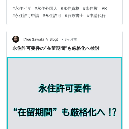
業務ビザ）５年を許可された中国人の男性です。５年が
#
永住ビザ
#
永住外国人
#
永住資格
#
永住権 PR
許可されている、ということは信用度が高い、と考えて
#
永住許可申請
#
永住許可
#
行政書士
#
申請代行
良いと思いますが、それでも不許可になりました。 結
論、今回、不許可になってしまった理由は、過去に所得
税を滞納していたことが最大の原因だと考えられます。
この記事で書いている内容は、あくまで私の経験をもと
•
【You Sawaki ☆ Blog】
8ヶ月前
にした分析です。私としては「許可された事例の自慢…
永住許可要件の“在留期間”も厳格化へ検討