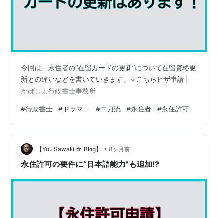
今回は、永住者の“在留カードの更新”について在留資格更
新との違いなどを書いていきます。↓こちらビザ申請 |
かばしま行政書士事務所
#
行政書士
#
ドラマー
#
二刀流
#
永住者
#
永住許可
•
【You Sawaki ☆ Blog】
8ヶ月前
永住許可の要件に“日本語能力”も追加!?