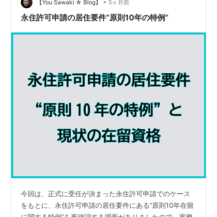
•
【You Sawaki ☆ Blog】
5ヶ月前
永住許可申請の居住要件“原則10年の特例”
今回は、正式に受任が決まった永住許可申請でのケース
をもとに、永住許可申請の居住要件にある“原則10年在留
に関する特例”を再確認する場面がありましたので、実務