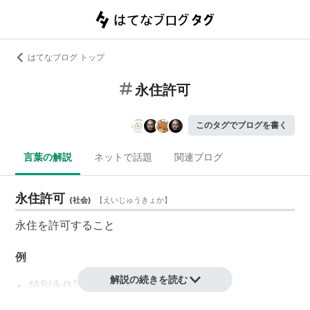
はてなブログ トップ
永住許可
このタグでブログを書く
言葉の解説
ネットで話題
関連ブログ
永住許可
(
社会
)
【
えいじゅうきょか
】
永住
を
許可
すること
例
解説の続きを読む
特別永住許可