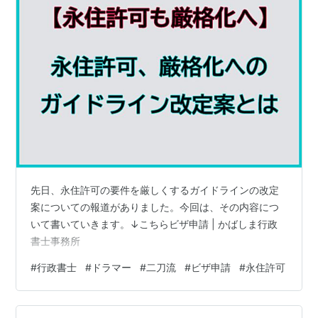
先日、永住許可の要件を厳しくするガイドラインの改定
案についての報道がありました。今回は、その内容につ
いて書いていきます。↓こちらビザ申請 | かばしま行政
書士事務所
#
行政書士
#
ドラマー
#
二刀流
#
ビザ申請
#
永住許可