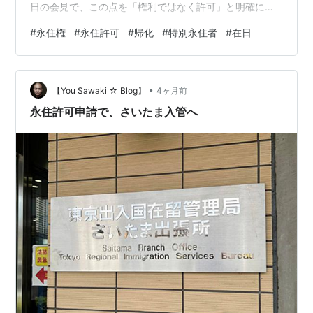
日の会見で、この点を「権利ではなく許可」と明確に訂
正しました。 ・ただし、一般社会では慣用的に「永住
#
永住権
#
永住許可
#
帰化
#
特別永住者
#
在日
権」という言葉も広く使用されています。 ・本記事で
は、法的な違い、帰化・特別永住者との違い、海外制度
との比較まで整理します。 この記事は以下のような方に
•
おすすめです。 小野田大臣による「永住権はない」とい
【You Sawaki ☆ Blog】
4ヶ月前
う発言の真意や、記者会見での経緯を詳しく知りたい方
永住許可申請で、さいたま入管へ
日本や海外の「永住許…