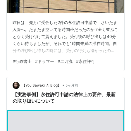
昨日は、先月に受任した2件の永住許可申請で、さいたま
入管へ。たまたま空いてる時間帯だったのか⁉︎全く並ぶこ
となく受け付けて貰えました。受付後の呼び出しは40分
くらい待ちましたが、それでも1時間未満の滞在時間。自
分の呼び出し待ちの時には、受付の行列も凄かったの
で、めっちゃラッキーだった!!お客様のご協力のおかげ
#
行政書士
#
ドラマー
#
二刀流
#
永住許可
で、スピーディーに申請までもっていけました。ここか
らの審査が長い道のりですが、許可を勝ち取るまで、引
き続き全力でサポートしたいと思います。今週も、新規
•
面談や打ち合わせ、お客様との食事会など…濃厚な1週間
【You Sawaki ☆ Blog】
5ヶ月前
でしたが、ジムとドラムの練習は欠かさずにいきます!!
【実務事例】永住許可申請の法律上の要件、最新
の取り扱いについて