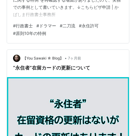
での事例として書いていきます。↓こちらビザ申請 | か
ばしま行政書士事務所
#
行政書士
#
ドラマー
#
二刀流
#
永住許可
#
原則10年の特例
•
【You Sawaki ☆ Blog】
7ヶ月前
“永住者”在留カードの更新について