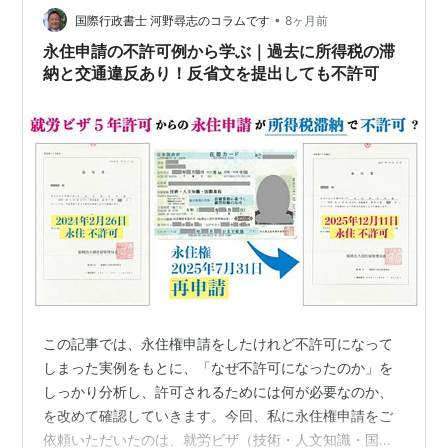
•
の引き上げといった案も出ているようです。 既に、納税
国際行政書士 河野尋志のコラムです
8ヶ月前
などの公的義務を故意に怠った場合に、永住許可の取り
永住申請の不許可例から学ぶ｜過去に所得税の滞
消しがされる改正入管難民法も成立しており、…
納と交通違反あり！反省文を提出しても不許可
この記事では、永住権申請をしたけれど不許可になって
しまった実例をもとに、「なぜ不許可になったのか」を
しっかり分析し、許可されるためには何が必要なのか、
を改めて確認していきます。今回、私に永住権申請をご
依頼いただいたのは、就労ビザ（技術・人文知識・国際