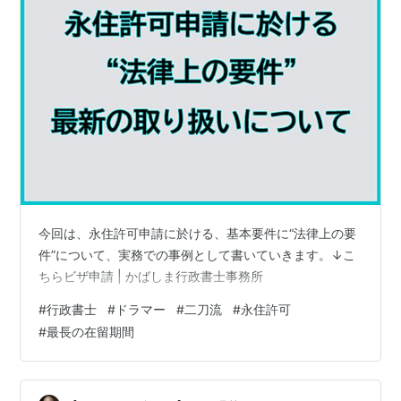
今回は、永住許可申請に於ける、基本要件に“法律上の要
件”について、実務での事例として書いていきます。↓こ
ちらビザ申請 | かばしま行政書士事務所
#
行政書士
#
ドラマー
#
二刀流
#
永住許可
#
最長の在留期間