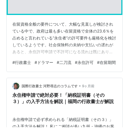
在留資格全般の要件について、大幅な見直しが検討され
ている中で、政府は最も多い在留資格で全体の23.6％を
占めると言われている“永住者”の許可要件も厳格化を検討
しているようです。社会保険料の未納や支払いの遅れが
あると、永住許可申請で不許可になる流れは既にありま
す。これに加え、更新や変更の際も許可を認めない措置
#
行政書士
#
ドラマー
#
二刀流
#
永住許可
#
在留期間
も取る見通しとのことです。 更に、新たな厳格化の情報
もニュースに掲載されています。永住許可の申請時の要
件として、“現在の在留資格の最長の在留期間を有してい
•
ること”というのがあります。現行法で言う“最長”とは、5
国際行政書士 河野尋志のコラムです
9ヶ月前
年を指しますが、現状では5年でなくても3年の在留期間
永住権申請で絶対必要！「納税証明書（その
を有していれば“最長”とみなす…
３）」の入手方法を解説｜福岡の行政書士が解説
永住権申請で必ず求められる「納税証明書（その３）」
の入手方法を解説！ 私にご相談が多い九州・沖縄のお客