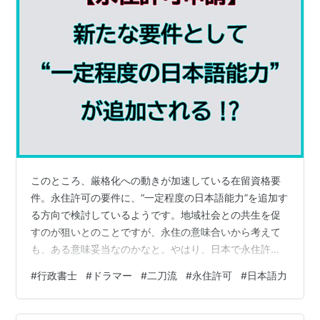
このところ、厳格化への動きが加速している在留資格要
件。永住許可の要件に、“一定程度の日本語能力”を追加す
る方向で検討しているようです。地域社会との共生を促
すのが狙いとのことですが、永住の意味合いから考えて
も、ある意味妥当なのかなと。やはり、日本で永住許可
を得ているのに、全く日本語が話せないというのは、不
#
行政書士
#
ドラマー
#
二刀流
#
永住許可
#
日本語力
自然かなとは感じます。 今後も、永住者の増加が見込ま
れる中で、日本語の理解力を要件とする以外にも、生活
ルールなどを学ぶプログラムの受講義務化や、収入条件