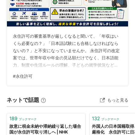
永住許可の審査基準が厳しくなると聞いて、「年収はい
くら必要なの？」「日本語試験にも合格しなければなら
ないの？」と不安になっていませんか。 永住許可の改定
案では、世帯年収や年金の見込額だけでなく、日本語能
力、制度や生活ルールの理解、子どもの就学状況なども
注目されています。 ただし、2026年8月5日時点で公表
#
永住許可
されている内容には、まだ正式決定していない項目も含
まれているため、報道の見出しだけで判断するのは注意
が必要です。 この記事では、永住許可の新基準案、申請
ネットで話題
もっと見る
者への影響、適用時期、準備しておきたい書類、現在の
基本要件まで分かりやすく紹介します。 自分や家族の申
請に何が関係するのかを整理できるので、…
189
132
ブックマーク
ブックマーク
故意に税金未納や滞納繰り返した場合
外国人の日本国籍取得
国が永住許可取り消しへ | NHK
厳格化 永住許可に日