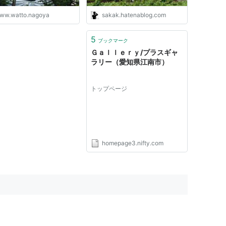
ww.watto.nagoya
sakak.hatenablog.com
5
ブックマーク
Ｇａｌｌｅｒｙ/プラスギャ
ラリー（愛知県江南市）
トップページ
homepage3.nifty.com