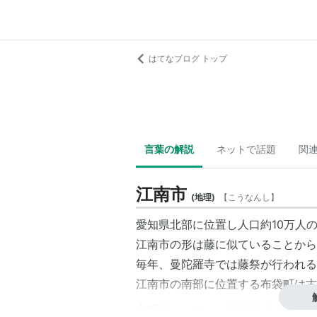
はてなブログ トップ
言葉の解説
ネットで話題
関
江南市
(
地理
)
【
こうなんし
】
愛知県北部に位置し人口約10万人
江南市の形は藤に似ていることから
毎年、曼陀羅寺では藤祭が行われる
江南市の南部に位置する布袋町は古
市町村コード： 23217-3