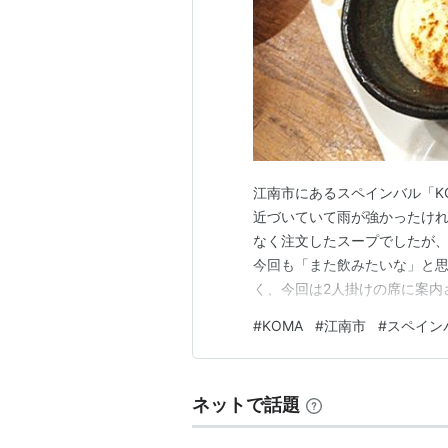
江南市にあるスペインバル「K
近づいていて雨が強かったけれ
なく注文したスープでしたが
今回も「また飲みたいな」と思
く、今回は2人掛けの席に案内
酸味のあるものが苦手なので
#
KOMA
#
江南市
#
スペイン
手なものを事前に伝えると対応
ちらの3種です。 しめじのフリ
ネットで話題