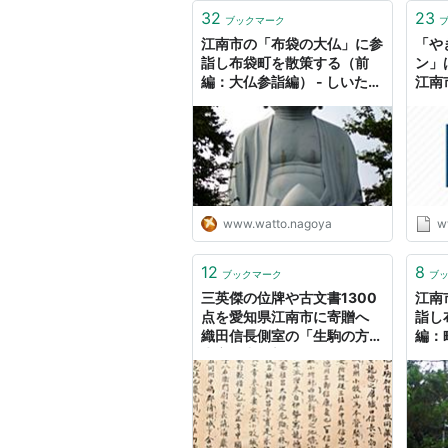
32
23
ブックマーク
江南市の「布袋の大仏」に参
「や
詣し布袋町を散策する（前
ン」
編：大仏参詣編） - しいたげ
江南
られた🍄‍🟫しいたけ
www.watto.nagoya
w
12
8
ブックマーク
ブ
三英傑の位牌や古文書1300
江南
点を愛知県江南市に寄贈へ
詣し
織田信長側室の「生駒の方」
編：
生家：中日新聞Web
られた