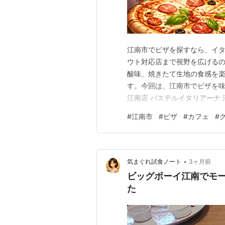
江南市でピザを探すなら、イ
ウト対応店まで視野を広げるの
酸味、焼きたて生地の食感を
す。今回は、江南市でピザを味
江南店 パステルイタリアーナ
江南西店1階にある、パスタと
#
江南市
#
ピザ
#
カフェ
#
店舗情報では、トマトソース
おり、買い物ついでのランチや
•
気まぐれ試食ノート
3ヶ月前
ビッグボーイ江南でモ
た