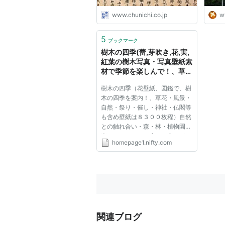
www.chunichi.co.jp
w
5
ブックマーク
樹木の四季(蕾,芽吹き,花,実,
紅葉の樹木写真・写真壁紙素
材で季節を楽しんで！、草
花,自然,風景,社寺,祭りで江
樹木の四季（花壁紙、図鑑で、樹
南市と近隣を地域案内）
木の四季を案内！、草花・風景・
自然・祭り・催し・神社・仏閣等
も含め壁紙は８３００枚程）自然
との触れ合い・森・林・植物園を
楽しむヒントに、癒し・安らぎ・
homepage1.nifty.com
気分転換、そして、壁紙・グリカ
に よろしければ、スタートペー
ジ、お気に入り に登録して、樹
木の四季折々を楽しんで頂けた...
関連ブログ