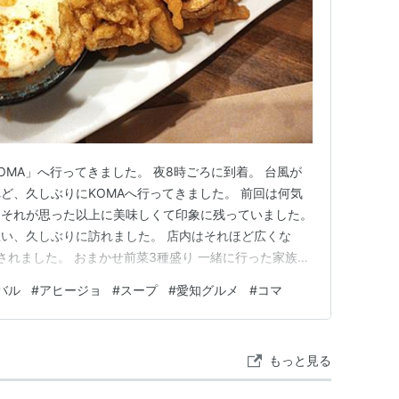
OMA」へ行ってきました。 夜8時ごろに到着。 台風が
ど、久しぶりにKOMAへ行ってきました。 前回は何気
、それが思った以上に美味しくて印象に残っていました。
い、久しぶりに訪れました。 店内はそれほど広くな
されました。 おまかせ前菜3種盛り 一緒に行った家族が
、そのことを伝えておきました。おまかせの前菜でも、苦
バル
#
アヒージョ
#
スープ
#
愛知グルメ
#
コマ
していただけるのはうれしいですね。 出てきたのはこ
ッター ポテトサ…
もっと見る