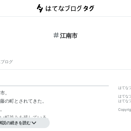
江南市
連ブログ
はてな
の市。
はてな
藤の町とされてきた。
はてな
。
Copyrig
い町並みを残している。
解説の続きを読む