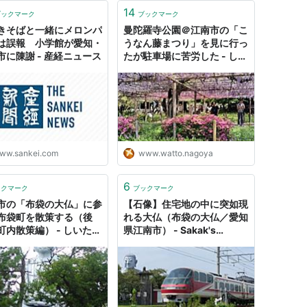
14
ブックマーク
ブックマーク
きそばと一緒にメロンパ
曼陀羅寺公園＠江南市の「こ
は誤報 小学館が愛知・
うなん藤まつり」を見に行っ
市に陳謝 - 産経ニュース
たが駐車場に苦労した - しい
たげられた🍄‍🟫しいたけ
ww.sankei.com
www.watto.nagoya
6
ックマーク
ブックマーク
市の「布袋の大仏」に参
【石像】住宅地の中に突如現
布袋町を散策する（後
れる大仏（布袋の大仏／愛知
町内散策編） - しいたげ
県江南市） - Sakak's
🍄‍🟫しいたけ
Gadget Blog