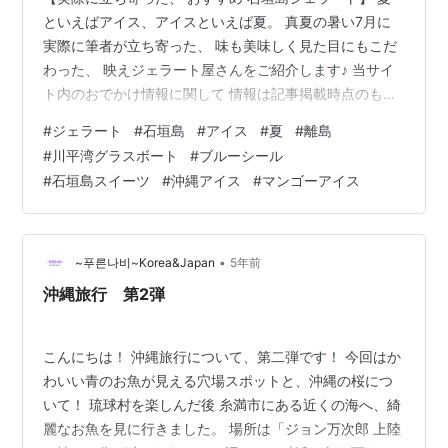
といえばアイス、アイスといえば夏。 真夏の暑い7月に
実際に筆者が立ち寄った、 味も美味しく見た目にもこだ
わった、 映えジェラート屋さんをご紹介します♪ 当サイ
ト内のおでかけ情報に関して 情報は記事掲載時点のもの
です。施設によって営業時間の変更や休業などの可能性
#
ジェラート
#
石垣島
#
アイス
#
夏
#
離島
があります。お出かけの際には公式HP等で事前にご確認
#
川平湾グラスボート
#
ブルーシール
ください。 おすすめジェラート店 1.ハウトゥリージェラ
#
石垣島スイーツ
#
沖縄アイス
#
マンゴーアイス
ート2.CACAO＆Salty Market石垣3.パーラーきふぁや ブ
ルーシール ＊合わせて知りたい！石垣島情報 my-sea.jp
my-sea.jp ★セット購入特典あり★…
•
~푸른나비~Korea&Japan
5年前
沖縄旅行 第2弾
こんにちは！ 沖縄旅行について、第二弾です！ 今回はか
わいい青のお魚が見える穴場スポットと、沖縄の桜につ
いて！ 琉球村を楽しんだ後 糸満市にある近くの海へ、綺
麗なお魚を見に行きました。 場所は「ジョン万次郎 上陸