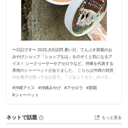
〜日記です〜 2025_9月訪問 暑い日、てんぶす那覇のお
みやげショップ「ショップなは」をのぞくと気になるア
イス！ シークヮーサーやアセロラなど、沖縄を代表する
果物のシャーベットがありました。 こちらは沖縄の雑貨
やお菓子が売ってるお店で、「ごまふくろう」のバラも
売ってたので、おやつに購入もしたよ。 ☆アセロラシャ
#
沖縄アイス
#
沖縄みやげ
#
アセロラ
#
那覇
ーベット パッケージかわいいね。ビタミンを感じる？元
#
シャーベット
気なピンクオレンジカラー。あまずっぱくてさわやか。
暑い日に心地よい癒しをくれました。沖縄の恵み、あり
がとう！ ☆お店の情報☆ ショップなは 住所：〒900-
ネットで話題
もっと見る
0013 沖縄県那覇市牧志3丁目2-10てんぶす那覇 1階
TEL：098-8…