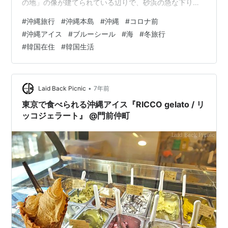
の地」の像が建てられている辺りで、砂浜の急な下り坂
を降りたところの海辺です。 探してもすぐには見つから
#
沖縄旅行
#
沖縄本島
#
沖縄
#
コロナ前
ず、石の上を歩いて奥のほうまで進んでいくと、ようや
#
沖縄アイス
#
ブルーシール
#
海
#
冬旅行
く見つけました。 透き通る水の中を泳ぐ、青色のお魚が
#
韓国在住
#
韓国生活
映えて見え、とても綺麗でした。 人が近づくと沢山寄っ
てきてくれます♡ 美ら海水族館まで遠くて行く時間がな
い… 沖縄に来たからには自然のお魚も見てみたい… とい
う方に、おすすめの穴場スポ…
•
Laid Back Picnic
7年前
東京で食べられる沖縄アイス『RICCO gelato / リ
ッコジェラート』 @門前仲町