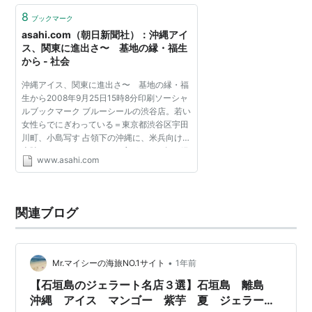
8
ブックマーク
asahi.com（朝日新聞社）：沖縄アイ
ス、関東に進出さ〜 基地の縁・福生
から - 社会
沖縄アイス、関東に進出さ〜 基地の縁・福
生から2008年9月25日15時8分印刷ソーシャ
ルブックマーク ブルーシールの渋谷店。若い
女性らでにぎわっている＝東京都渋谷区宇田
川町、小島写す 占領下の沖縄に、米兵向けに
上陸したアイスクリームの店が、６０年を経
www.asahi.com
て首都圏に広がっている。名前はブルーシー
ルアイスクリーム...
関連ブログ
•
Mr.マイシーの海旅NO.1サイト
1年前
【石垣島のジェラート名店３選】石垣島 離島
沖縄 アイス マンゴー 紫芋 夏 ジェラー