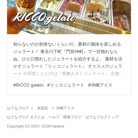
知らないのが勿体ないくらいの、素材の風味を楽しめる
ジェラート！ 東京の下町『門前仲町』で一目惚れなら
ぬ、ひと口惚れしたジェラートを紹介するよ。 素材を活
かすジェラート『リッコジェラート』 オススメのジェラ
ート 今回楽しんだのは『黒糖みるくジェラート』 店舗情
報 近くのお店 素材を活かすジェラート『リッコジェラー
#
RICCO gelato
#
リッコジェラート
#
沖縄アイス
ト』 2017年3月に沖縄の宮古島から来たジェラートショ
ップ。 イタリア語で『豊かさ』を意味する『RICCO』、
その名の通り、宮古島の豊かさをジェラートやドリン
はてなブログ
>
未指定
>
沖縄アイス
ク、フードで表現するのがコンセプト。 2店舗目の出店
はてなブログ タグとは
ヘルプ
開発ブログ
はてなブログトップ
先に選ばれたのが東京・門前仲町。 『富岡八幡宮（とみ
おかはちまんぐう） 』が…
Copyright (C) 2001-
2026
Hatena.