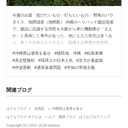
今週のお題「投げたいもの・打ちたいもの」 野鳥のパラ
ダイス、池間湿原（池間島） 沖縄のヘリパッド建設現場
で、建設に抗議する市民を大阪から来た機動隊が「土人
が」と罵倒した事件があった。他にも土人発言は多々あ
り、多くの日本人からすると、琉球人は異質の先住民族
という認識なのである。 この琉球人を形質人類学的に研
#
沖縄県は遺骨を返せ
#
植民地、沖縄
#
松島泰勝
究するため、京都大学はなんと琉球人の墓を盗掘し、遺
#
具志堅隆松
#
琉球人の日本人化
#
京大が墓盗掘
骨を持ち去った。墓荒らしである。沖縄学の父と言われ
#
伊波普猷
#
遺骨返還問題
#
学知の帝国主義
る琉球人、伊波普猷（いはふゆう）という学者の手引き
があったそうで、びっくりした。まさか、琉球人が日本
人の盗掘に手を貸していたなんて。 しかし、伊波だけで
関連ブログ
はない。台湾大学から沖縄県教育委員会に琉球…
はてなブログ
>
未指定
>
沖縄県は遺骨を返せ
はてなブログ タグとは
ヘルプ
開発ブログ
はてなブログトップ
Copyright (C) 2001-
2026
Hatena.