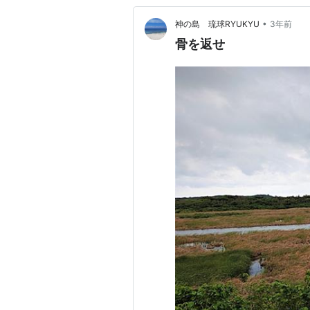
•
神の島 琉球RYUKYU
3年前
骨を返せ