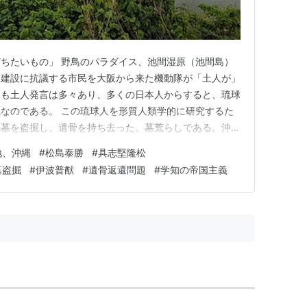
ちたいもの」 野鳥のパラダイス、池間湿原（池間島）
、建設に抗議する市民を大阪から来た機動隊が「土人が」
にも土人発言は多々あり、多くの日本人からすると、琉球
なのである。 この琉球人を形質人類学的に研究するた
の墓を盗掘し、遺骨を持ち去った。墓荒らしである。沖縄
波普猷（いはふゆう）という学者の手引きがあったそう
地、沖縄
#
松島泰勝
#
具志堅隆松
球人が日本人の盗掘に手を貸していたなんて。 しか
墓盗掘
#
伊波普猷
#
遺骨返還問題
#
学知の帝国主義
大学から沖縄県教育委員会に琉球…