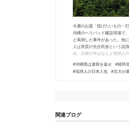
今週のお題「投げたいもの・打
沖縄のヘリパッド建設現場で
と罵倒した事件があった。他
人は異質の先住民族という認識
め、京都大学はなんと琉球人
学の父と言われる琉球人、伊
#
沖縄県は遺骨を返せ
#
植民
で、びっくりした。まさか、琉
#
琉球人の日本人化
#
京大が
し、伊波だけではない。台湾
関連ブログ