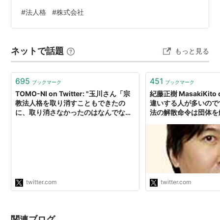
#
法人格
#
株式会社
ネットで話題
もっと見る
695
451
ブックマーク
ブックマーク
TOMO-NI on Twitter: "玉川さん「宗
紀藤正樹 MasakiKito on
教法人格を取り消すこともできたの
違いする人が多いので
に、取り消さなかったのはなんでなん
法の解散命令は団体を
だろうとずっと思ってる」 有田さん
ではありません。法人
(警視庁の幹部に)「なんでオウムの次
けの手続で団体は残り
は統一教会って言ったのにダメだった
法の「解散命令」と言
んですか？」(と聞いた) 〝政治の力だ
ることから来る誤解で
った〟 この一言の後のスタジオの空気
般の用語と語感が異な
がヤバい。 #モーニングショー
です。南野先生の解説
https://t.co/C1aSc1aLon"
ださい"
twitter.com
twitter.com
関連ブログ