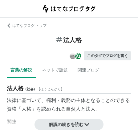
はてなブログ トップ
法人格
このタグでブログを書く
言葉の解説
ネットで話題
関連ブログ
法人格
(
社会
)
【
ほうじんかく
】
法律
に基づいて、権利・義務の主体となることのできる
資格「
人格
」を認められる
自然人
と
法人
。
関連
解説の続きを読む
→
権利能力