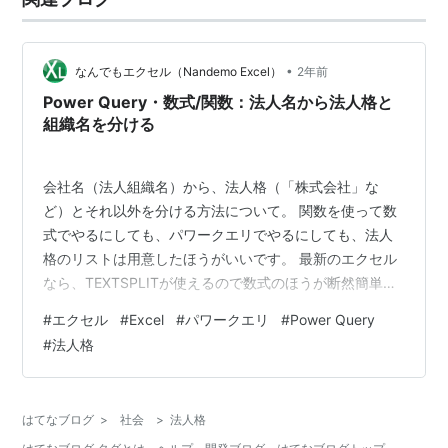
•
なんでもエクセル（Nandemo Excel）
2年前
Power Query・数式/関数：法人名から法人格と
組織名を分ける
会社名（法人組織名）から、法人格（「株式会社」な
ど）とそれ以外を分ける方法について。 関数を使って数
式でやるにしても、パワークエリでやるにしても、法人
格のリストは用意したほうがいいです。 最新のエクセル
なら、TEXTSPLITが使えるので数式のほうが断然簡単で
す。テーブル2に法人格リストを用意しているものとし
#
エクセル
#
Excel
#
パワークエリ
#
Power Query
て、 数式の場合（Microsoft365/Excel2024/Web版）：
#
法人格
B3：=SUBSTITUTE([@法人組織名],[@組織名],"",1) C3：
=CONCAT(TEXTSPLIT([@法人組織名],テーブル2[法人
格])) これでいいです。バージョンが古い場合は、C3の数
はてなブログ
>
社会
>
法人格
式が少…