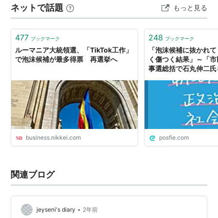
ネットで話題
もっと見る
が、平等さを破壊しているのメディアではないかという
問題提起が一番の主張。 権力の監視を謳うメディアが、
主要…
477
248
ブックマーク
ブックマーク
ルーマニア大統領選、「TikTok工作」
「泡沫候補に抜かれて
で泡沫候補が最多得票 再選挙へ
く傷つく結果」～「市
事選総括で石丸伸二氏
「泡沫候補に抜かれて
く傷つく結果」～「市
事選総括で石丸伸二氏
business.nikkei.com
posfie.com
関連ブログ
•
jeyseni's diary
2年前