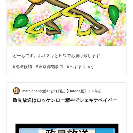
どーもです。ホオズキとビワでお届け致します。
#
泡沫候補
#
東京都知事選
#
へずまりゅう
•
mathichenの酔いどれ日記【Hatena版】
3年前
政見放送はロッケンロー精神でシェキナベイベー