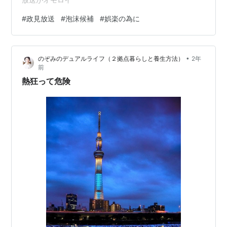
#
政見放送
#
泡沫候補
#
娯楽の為に
•
のぞみのデュアルライフ（２拠点暮らしと養生方法）
2年
前
熱狂って危険