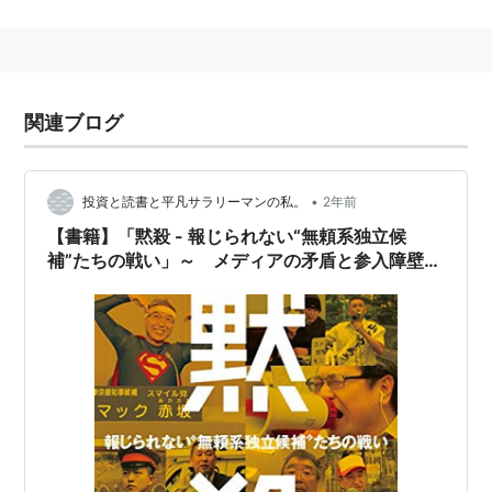
google:泡沫候補
関連ブログ
•
投資と読書と平凡サラリーマンの私。
2年前
【書籍】「黙殺 - 報じられない“無頼系独立候
補”たちの戦い」～ メディアの矛盾と参入障壁の
維持