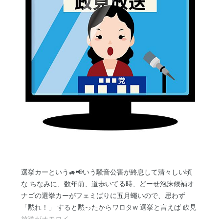
選挙カーという🚙📢いう騒音公害が終息して清々しい頃
な ちなみに、数年前、道歩いてる時、どーせ泡沫候補オ
ナゴの選挙カーがフェミばりに五月蠅いので、思わず
「黙れ！」 すると黙ったからワロタw 選挙と言えば 政見
放送がオモロイ