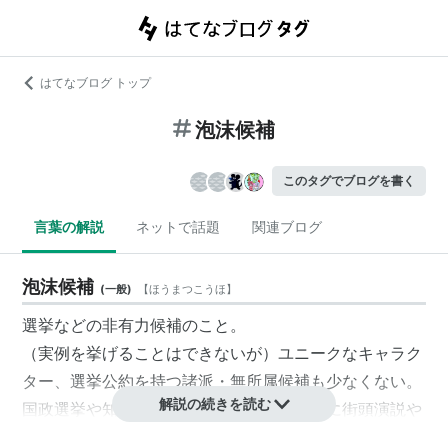
はてなブログ トップ
泡沫候補
このタグでブログを書く
言葉の解説
ネットで話題
関連ブログ
泡沫候補
(
一般
)
【
ほうまつこうほ
】
選挙などの非有力候補のこと。
（実例を挙げることはできないが）ユニークなキャラク
ター、選挙公約を持つ諸派・無所属候補も少なくない。
解説の続きを読む
国政選挙や知事選の際には、彼らを目当てに街頭演説や
政見放送に注目する好事家も多い。