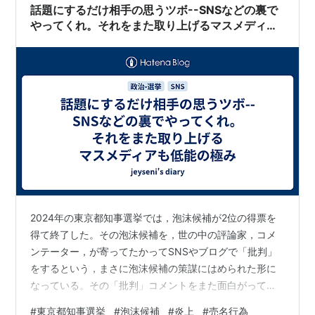
話題にするだけ相手の思うツボ--SNSなどの裏で
やってくれ。それをまた取り上げるマスメディア
も低能の極み
2024年の東京都知事選挙では，泡沫候補が2位の得票を
得て終了した。その泡沫候補を，世の中の評論家，コメ
ンテーター，が寄ってたかってSNSやブログで「批判」
をするという，まさに泡沫候補の策謀にはめられた形に
なっている。その「批判」コメントをまた面白がってワ
イドショーで取り上げるマスメディアの能無し具合にも
#
東京都知事選挙
#
泡沫候補
#
炎上
#
売名行為