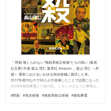
「 黙殺 報じられない“無頼系独立候補”たちの戦い (集英
社文庫) 作者:畠山 理仁 集英社 Amazon 」畠山 理仁 ＜所
感＞ 選挙におけるいわゆる泡沫候補に着目した本。
2017年発刊なので56人が立候補したことで話題になった
2024年都知事選より前の話。 しかしそのような事態は既
に起こっていた。 ちなみに本書では泡沫候補ではなく無
#
黙殺
#
泡沫候補
#
無頼系独立候補
#
都知事選
頼系独立候補という呼称を用いている。 曰く、泡沫候補
とはメディアが決めているものだからと。 本来立候補は
年齢等の基準を満たせば誰でもできる平等な権利である