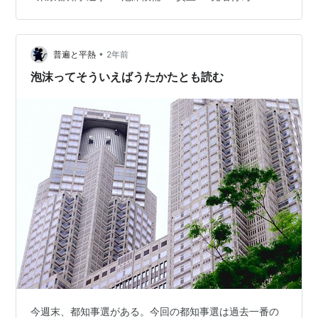
ウンザリである。 これまで政治に関心のなかった若い人
に，SNSでの直接の言葉が突き刺さり，その無党派層の
票が集まったことでほとんどすべての人が予想だにしな
•
かった結果となった。 東京都知事は1人なので，もはや2
普遍と平熱
2年前
位以下の話題は不要なのに，話題が大きかっただけにそ
泡沫ってそういえばうたかたとも読む
の敗因を叩くというメディアのいつもの…
今週末、都知事選がある。今回の都知事選は過去一番の