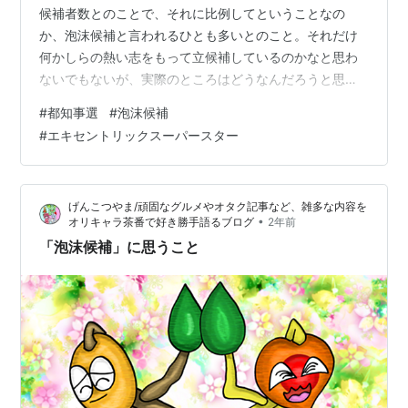
候補者数とのことで、それに比例してということなの
か、泡沫候補と言われるひとも多いとのこと。それだけ
何かしらの熱い志をもって立候補しているのかなと思わ
ないでもないが、実際のところはどうなんだろうと思っ
てしまう。 供託金はたしか300万円だったか。その金額
#
都知事選
#
泡沫候補
と効果をどうとるか、というところである。自分の主張
#
エキセントリックスーパースター
が機材の揃った状態で撮影され、よほどのことがなけれ
ばけっこう際どい内容でもテレビで放映される。決して
安くはない金額ではありつつも、何かの活動の広告費と
げんこつやま/頑固なグルメやオタク記事など、雑多な内容を
考えると意外とそんなに無茶苦茶な高額でもないのかな
•
オリキャラ茶番で好き勝手語るブログ
2年前
と思えてしまうのだ。 少し前にも政見放送でセクシ…
「泡沫候補」に思うこと