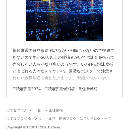
都知事選の政見放送 残念ながら都民じゃないので投票で
きないのですが50人以上の候補者がいて供託金を払って
売名したい人もかなり多いようです。いわゆる泡沫候補
とよばれる人々なんですかね。過激なポスターで注意さ
れたり政見放送で突如脱ぎ出す人、素顔がわからないメ
イクなのにわりとまともな公約を掲げる人など楽しませ
#
都知事選2024
#
都知事選候補者
#
泡沫候補
てもらっています。 www.youtube.com 本来ならまじめ
に対応すべき選挙もおまつりムードだったりかたちばか
りのイベントでどうせあの人になるんだろうななんて雰
はてなブログ
>
一般
>
泡沫候補
囲気が優勢で、この暑いさかりに出かけるのも期日前投
はてなブログ タグとは
ヘルプ
開発ブログ
はてなブログトップ
票も面倒というのがおおかたの意識かもしれません。 い
ちぶの界隈で盛り上がっている…
Copyright (C) 2001-
2026
Hatena.