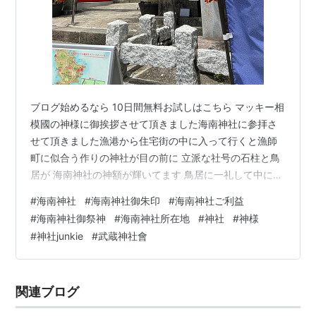
ブログ始めるなら 10日間無料お試しはこちら マッキー相
模國の神様に御挨拶させて頂きました海南神社に参拝さ
せて頂きました漁港から住宅街の中に入って行くと漁師
町に似合う作りの神社が目の前に 立派な社号の石柱と鳥
居が 海南神社の神額が輝いてます 鳥居に一礼して中に入
らせて頂きます 目の前には神橋が その先右側に水神龍神
#
海南神社
#
海南神社御朱印
#
海南神社ご利益
社があります 龍神社の上の木が龍の顔に見える 凄い迫力
#
海南神社御祭神
#
海南神社所在地
#
神社
#
神様
でカッコいい凄いパワーがガンガン来てます身体全身に
#
神社junkie
#
武蔵神社會
パワーを頂きます凄いパワーを頂き心清らかに参拝させ
て頂きました 真っ赤な鳥居の稲荷神社が 心清らかに参拝
させて頂きました稲荷神社の手前には 神社巡りには階段
関連ブログ
や軽い登山がつきものです…