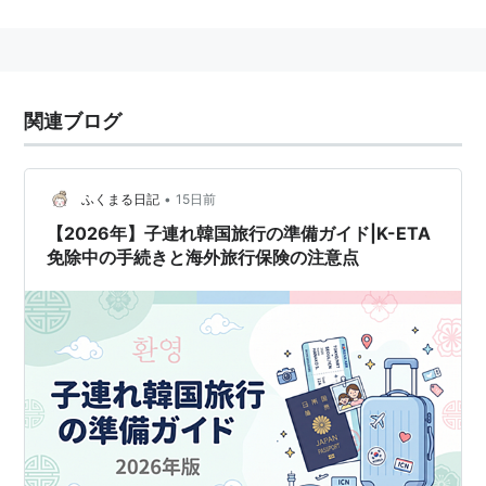
ンで契約するのが一般的。
各保険会社により、多様な保険が発売されている。
留学生向けに
留学保険
、駐在員向けに駐在員保険など
がある。
関連ブログ
•
ふくまる日記
15日前
【2026年】子連れ韓国旅行の準備ガイド|K-ETA
免除中の手続きと海外旅行保険の注意点