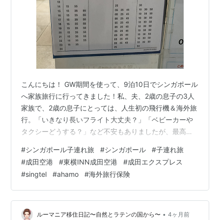
こんにちは！ GW期間を使って、9泊10日でシンガポール
へ家族旅行に行ってきました！私、夫、2歳の息子の3人
家族で、2歳の息子にとっては、人生初の飛行機＆海外旅
行。「いきなり長いフライト大丈夫？」「ベビーカーや
タクシーどうする？」など不安もありましたが、最高の
思い出になりました！今回は旅のプロローグとして、愛
#
シンガポール子連れ旅
#
シンガポール
#
子連れ旅
知の自宅から成田空港への移動日（1日目）の様子を、リ
#
成田空港
#
東横INN成田空港
#
成田エクスプレス
アルにお届けします。 1. 新幹線・成田エクスプレスで移
#
singtel
#
ahamo
#
海外旅行保険
動 我が家は愛知県在住なので、成田空港朝イチのフライ
トには前泊が必要でした。成田空港まで、新幹線で品川
駅まで行き、そこから成田エクスプレスに乗り換えるル
ートを選びました。 家族全員の…
•
ルーマニア移住日記〜自然とラテンの国から〜
4ヶ月前