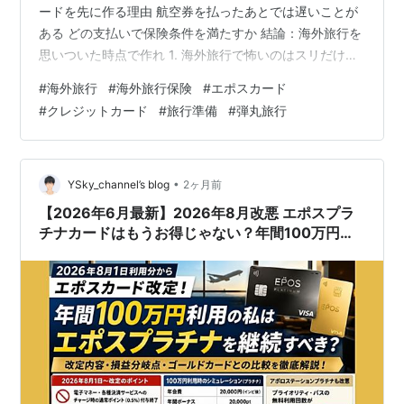
ードを先に作る理由 航空券を払ったあとでは遅いことが
ある どの支払いで保険条件を満たすか 結論：海外旅行を
思いついた時点で作れ 1. 海外旅行で怖いのはスリだけで
はない 海外旅行で怖いのは、スリだけではない。 起きる
#
海外旅行
#
海外旅行保険
#
エポスカード
こと その後に起きること 急病 病院・検査・薬・通訳 転
#
クレジットカード
#
旅行準備
#
弾丸旅行
倒 救急車・レントゲン・入院 交通事故 治療・警察・帰
国便変更 知らない人からの暴行 救急搬送・治療・手続き
空港で倒れる 救急対応・予定変更 ホテルのシャワーで滑
る 骨折・入院・延泊 スマホを壊す 連…
•
YSky_channel’s blog
2ヶ月前
【2026年6月最新】2026年8月改悪 エポスプラ
チナカードはもうお得じゃない？年間100万円利
用者が取るべき最適解は？