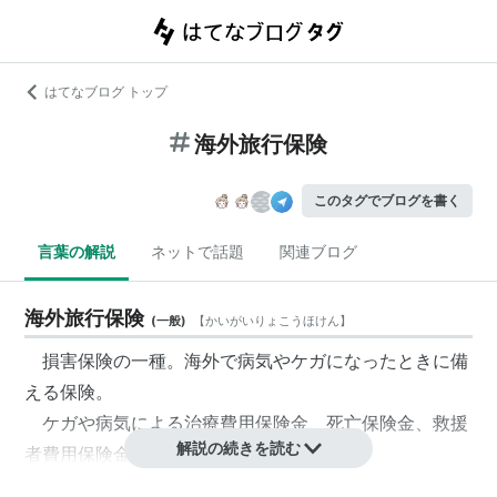
はてなブログ トップ
海外旅行保険
このタグでブログを書く
言葉の解説
ネットで話題
関連ブログ
海外旅行保険
(
一般
)
【
かいがいりょこうほけん
】
損害保険の一種。海外で病気やケガになったときに備
える保険。
ケガや病気による治療費用保険金、死亡保険金、救援
解説の続きを読む
者費用保険金が中心的補償。
携行品の特約や賠償責任保険の特約を加えたセットプラ