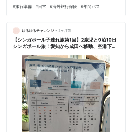
を引き継ぐ旅行保険を見つけた。①国保加入を続けるよ
#
旅行準備
#
日常
#
海外旅行保険
#
年間パス
り安く、②限度はあるが全額支払ってくれるのと③日本
語で電話相談できるのは安心なので、今回は海外転居す
る事にした。 車 ２年前から購入の方向で現地協力者を探
•
し、希望に沿う価格&車種を伝えて半年前には購入＆保管
ゆるゆるチャレンジ
2ヶ月前
してもらう予定だったけど、購入までに時間がかかっ
【シンガポール子連れ旅第1回】2歳児と9泊10日
た。 出国飛行機と宿、キャンプ場 …
シンガポール旅！愛知から成田へ移動、空港下
見、前泊