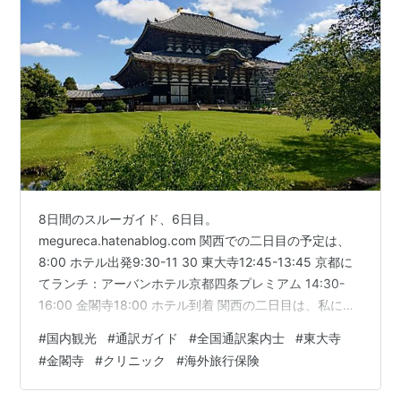
8日間のスルーガイド、6日目。
megureca.hatenablog.com 関西での二日目の予定は、
8:00 ホテル出発9:30-11 30 東大寺12:45-13:45 京都に
てランチ：アーバンホテル京都四条プレミアム 14:30-
16:00 金閣寺18:00 ホテル到着 関西の二日目は、私にと
っては初めてのホテル「くれたけイン 大阪御堂筋本町」
#
国内観光
#
通訳ガイド
#
全国通訳案内士
#
東大寺
で目覚めた6日目。６時に目覚めて、ザブンと大浴場で朝
#
金閣寺
#
クリニック
#
海外旅行保険
風呂。朝ご飯は6時半からなので、部屋でコーヒーをいれ
て一息ついてから、朝食会場へ。コンパクトなホテルな