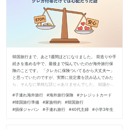
韓国旅行まで、あと1週間ほどになりました。 荷造りや手
続きを進める中で、最後まで悩んでいたのが海外旅行保
険のことです。 「クレカに保険ついてるから大丈夫〜」
と思っていたのですが、実際に規定書を読み込んでみた
ら、そんなに単純な話じゃありませんでした。 結論から
言うと、数日前、娘の分だけ損保ジャパンの海外旅行保
#
子連れ海外旅行
#
海外旅行保険
#
クレジットカード
険に加入しました。 その経緯を書いておきます。 おさら
#
韓国旅行準備
#
家族特約
#
韓国旅行
い：クレカ付帯保険を調べてみたら わが家が持っている
#
損保ジャパン
#
子連れ旅行
#
40代主婦
#
小学3年生
クレジットカードの海外旅行保険を、規定書までさかの
ぼって調べてみました。 正直に言うと、保険の規定書っ
て、素人には本当に分かりにくいんですよね。 特にクレ