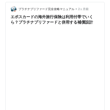
ので、並ぶこともなく、１階のスペースでブュッフェ。
残念ながら、ゆで卵はなし。朝カレーがあっ…
•
プラチナプリファード完全攻略マニュアル
2ヶ月前
エポスカードの海外旅行保険は利用付帯でいく
ら？プラチナプリファードと併用する補償設計