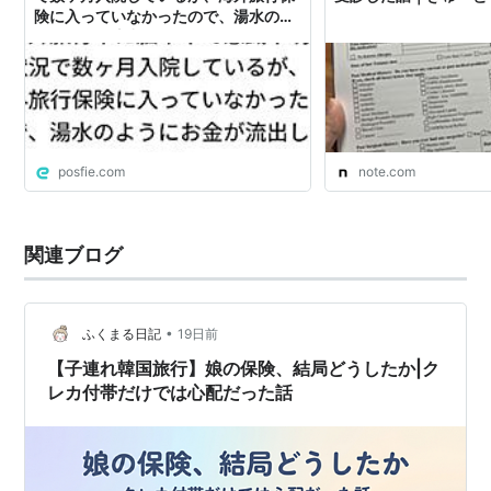
険に入っていなかったので、湯水のよ
うにお金が流出している
posfie.com
note.com
関連ブログ
•
ふくまる日記
19日前
【子連れ韓国旅行】娘の保険、結局どうしたか|ク
レカ付帯だけでは心配だった話