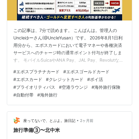
この記事は、7分で読めます。 こんばんは。管理人の
Uncleゆーさん(@UncleYusan）です。 2026年8月1日利
用分から、エポスカードにおいて電子マネーや各種決済
サービスへのチャージ時の通常ポイント付与が終了しま
す。 モバイルSuicaやANA Pay、JAL Pay、Revolutなど
を活用した「ポイント二重取り・三重取り」を実践して
#
エポスプラチナカード
#
エポスゴールドカード
いた方にとっては、かなりインパクトの大きい変更で
#
エポスカード
#
クレジットカード
#
ポイ活
す。 一方で、SNSでは「エポスプラチナはもう解約すべ
#
プライオリティパス
#
空港ラウンジ
#
海外旅行保険
き？」「年間100万円利用でも持つ価値はあるの？」とい
#
自動付帯
#
海外旅行
った声も多く見られます。 しかし今回の改定は、利用ス
タイルによって評価が大きく変わります。 特に…
•
座ってないで、とぶよ。旅日記
2ヶ月前
旅行準備③〜北中米