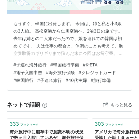
もうすぐ、韓国に出発します。 今回は、姉と私と小3娘
の3人旅。 高松空港から仁川空港へ、2泊3日の旅です。
去年は姉との二人旅だったので、娘を連れての韓国は初
めてです。 夫は仕事の都合と、体調のことも考えて、航
空券取得のギリギリまで悩んだ末に今回はお留守番。 海
外で体調を崩したら……を考えると、私も無理はすすめら
#
子連れ海外旅行
#
韓国旅行準備
#
K-ETA
れませんでした。 （どこに泊まるかは、帰ってきてから
#
電子入国申告
#
海外旅行保険
#
クレジットカード
宿泊記で書きますね） さて、旅行前のわが家がバタバタ
#
韓国旅行
#
子連れ旅行
#
40代主婦
#
旅行準備
と進めていた「渡韓前の手続き」。 忘れないうちに、そ
して同じ夏に渡韓する方の役に立つように、まとめてお
きます。 結論から言うと、2026年の今、日本人の韓国旅
ネットで話題
もっと見る
行に必要な手続きは「意外…
333
303
ブックマーク
ブックマーク
海外旅行中に脳卒中で意識不明の状況
アメリカで海外旅行保
で数ヶ月入院しているが、海外旅行保
受診した話｜きゅーと