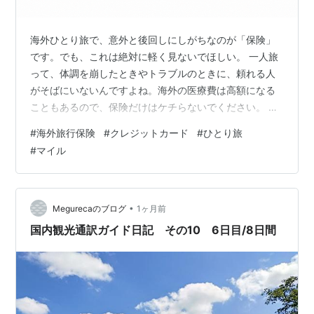
海外ひとり旅で、意外と後回しにしがちなのが「保険」
です。でも、これは絶対に軽く見ないでほしい。 一人旅
って、体調を崩したときやトラブルのときに、頼れる人
がそばにいないんですよね。海外の医療費は高額になる
こともあるので、保険だけはケチらないでください。 こ
の記事では、私が実際にやっている「クレカ付帯保険で
#
海外旅行保険
#
クレジットカード
#
ひとり旅
カバーする方法」と、その注意点をまとめます。 まず、
#
マイル
手持ちのクレカの保険を確認する 実は、クレジットカー
ドには海外旅行保険が付いているものがあります。だか
らいきなり保険に申し込む前に、「今持ってるカードに
海外旅行保険が付いてないか」を確認するのが最初の一
•
Megurecaのブログ
1ヶ月前
歩です。 私は ANAワイドゴールドカード…
国内観光通訳ガイド日記 その10 6日目/8日間