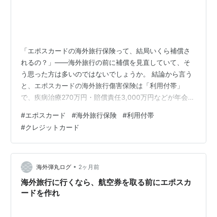
「エポスカードの海外旅行保険って、結局いくら補償さ
れるの？」——海外旅行の前に補償を見直していて、そ
う思った方は多いのではないでしょうか。 結論から言う
と、エポスカードの海外旅行傷害保険は「利用付帯」
で、疾病治療270万円・賠償責任3,000万円などが年会費
0円で確保できます。ただし「持っているだけ」では有効
#
エポスカード
#
海外旅行保険
#
利用付帯
にならない点に、注意が必要です。 私もメインはプラチ
#
クレジットカード
ナプリファードを使いながら、財布には「保険用」とし
てエポスカードを1枚入れています。最初は「年会費無料
のカードの保険なんておまけ程度でしょ」と思っていた
のですが、補償の中身を一つずつ見ていくと、サブカー
•
海外弾丸ログ
2ヶ月前
ドとして十分に戦力になるんだなと素直…
海外旅行に行くなら、航空券を取る前にエポスカ
ードを作れ