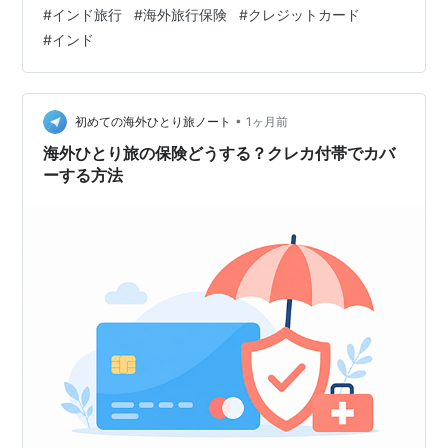
料のカードでも数百万円規模の補償がついていることは
#
インド旅行
#
海外旅行保険
#
クレジットカード
珍しくなく、それだけで無事に帰ってきた旅行者もたく
#
インド
さんいます。 ただしそれは、「行き先を選ばなければ」
という条件付きの話かもしれません。 外務省の発表によ
れば、インドでは年間300万件以上の犬咬傷事故が起き
ていて、狂犬病による死者は年間2万人を超えています。
•
初めての海外ひとり旅ノート
1ヶ月前
発症すればほぼ100%死亡する…
海外ひとり旅の保険どうする？クレカ付帯でカバ
ーする方法