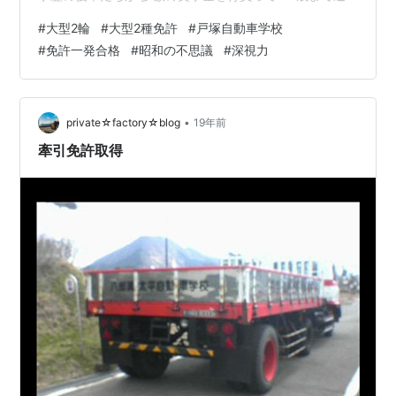
済があるとか 気の毒になってきます。 運転免許も 昭和
#
大型2輪
#
大型2種免許
#
戸塚自動車学校
の頃はそれほど金はかからなかった気が。 自動二輪の限
#
免許一発合格
#
昭和の不思議
#
深視力
定解除とか 大型2種は教習所が無かったし、 鮫洲か府中
の運転免許試験場で一発試験。 バイクに関しては 高校生
の事故が社会問題になり「三ない運動」 （免許をとらせ
ない、乗せない、買わせない）ってのがあって、 落とす
•
private☆factory☆blog
19年前
試験だったとい…
牽引免許取得