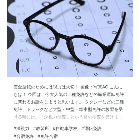
安全運転のためには視力は大切！ 画像：写真AC こんに
ちは！ 今回は、今大人気の二種免許などの職業運転免許
に関わるお話をしようと思います。 タクシーなどの二種
免許、トラックなど大型・中型・準中型免許の教習を受
ける時には、「深視力検査」という目の検査を受けま
す。 「深視力検査？何それ？聞いた事がないよね…」と
#
深視力
#
教習所
#
自動車学校
#
運転免許
いうかたが多いと思います。 さて、どんな検査なのか、
#
合宿免許
#
免許合宿
なぜこのような検査があるのか、見てみましょう！ 「深