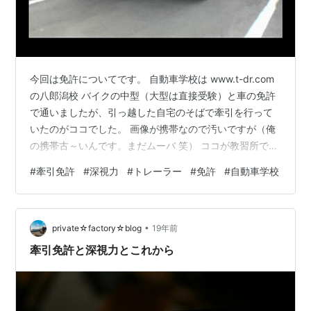
今回は免許についてです。 自動車学校は www.t-dr.com
の八郎潟校 バイクの中型（大型は直接受験）と車の免許
で通いましたが、引っ越した自宅のそばで牽引を行って
いたのがココでした。 画像が携帯なので汚いですが（俺
の携帯古～いんです。まだムーバ 笑） ココが教習所です
がトラックが並んでいる一番手前が牽引教習車。ちなみ
#
牽引免許
#
深視力
#
トレーラー
#
免許
#
自動車学校
に、その隣の長が～い奴がこのたび中型が新設された際
の大型教習車で、その奥が今までの大型教習車で今の中
型教習車です。これから大型取る方は大変です。でもそ
•
の大型のため多少道と障害が広くなるらしいので中型と
private☆factory☆blog
19年前
牽引は楽になるのかな？ 牽引教習車です。 教官曰く、長
牽引免許と深視力とこれから
が～いトレーラーの方が…