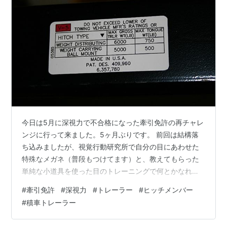
今日は5月に深視力で不合格になった牽引免許の再チャレ
ンジに行って来ました。5ヶ月ぶりです。 前回は結構落
ち込みましたが、視覚行動研究所で自分の目にあわせた
特殊なメガネ（普段もつけてます）と、教えてもらった
単純な小道具を使った目のトレーニングで何とかなれば
イイなぁと希望を胸に・・（笑） ちなみに、視覚行動研
#
牽引免許
#
深視力
#
トレーラー
#
ヒッチメンバー
究所は結構勉強になります。 通常見たことの無い検査で
#
積車トレーラー
目の状況が自分でも解かるように教えてくれます。 深視
力以外でもお困りの方行ってみては？ で免許センターで