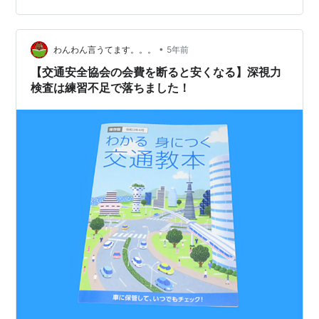
視力検査」とは？どの免許で必要？ なんの為に、いつ検
査する？ 深視力検査は難しい？コツはあるの？ 最後に
「深視力検査」とは？どの免許で必要？ 深視力の検査は
•
わんわん言うてます。。。
5年前
「三桿法（さんかんほう） 」と…
【交通安全協会の会費を断ると安くなる】深視力
検査は練習不足で落ちました！