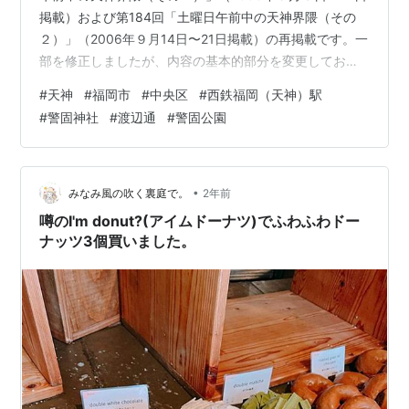
掲載）および第184回「土曜日午前中の天神界隈（その
２）」（2006年９月14日〜21日掲載）の再掲載です。一
部を修正しましたが、内容の基本的部分を変更しており
ません。 （その１） 福岡に来てまで更新作業をしている
#
天神
#
福岡市
#
中央区
#
西鉄福岡（天神）駅
というのに、また東京の風景を取り上げるというのも妙
#
警固神社
#
渡辺通
#
警固公園
な話なので、今回は福岡の風景を取り上げます。 決して
長くはない滞在期間なのに、デジタルカメラDSC-L1を持
参したということもあって、我ながら呆れるほどに何枚
もの写真を撮りました。多分、全部で200枚を軽く超え
•
みなみ風の吹く裏庭で。
2年前
ます。その中には…
噂のI'm donut?(アイムドーナツ)でふわふわドー
ナッツ3個買いました。