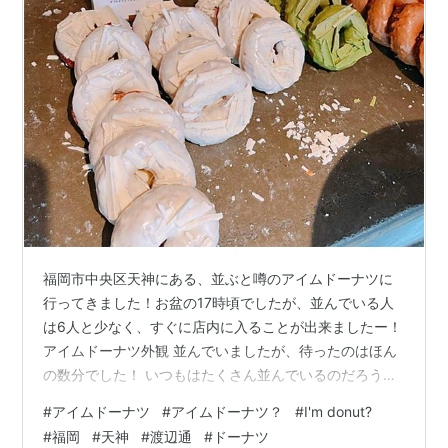
福岡市中央区天神にある、並ぶと噂のアイムドーナツに
行ってきました！お盆の17時頃でしたが、並んでいる人
は6人と少なく、すぐに店内に入ることが出来ましたー！
アイムドーナツ外観 並んでいましたが、待ったのはほん
の数分でした！ いつもはたくさん並んでいるのだろう
な、と思わせる看板。道を挟んで、また看板がありま
#
アイムドーナツ
#
アイムドーナツ？
#
I'm donut?
す。 アイムドーナツ内観 店内には、アマムダコタンやヒ
#
福岡
#
天神
#
渡辺通
#
ドーナツ
ラコンシェクラシックのようなドライフラワーがたくさ