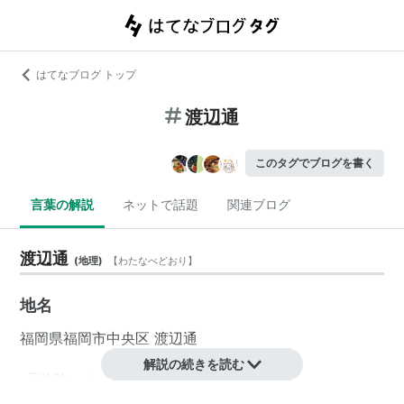
はてなブログ トップ
渡辺通
このタグでブログを書く
言葉の解説
ネットで話題
関連ブログ
渡辺通
(
地理
)
【
わたなべどおり
】
地名
福岡県
福岡市中央区
渡辺通
解説の続きを読む
「道路」として