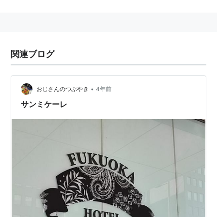
→
渡辺通り
渡辺通駅 福岡市交通局（七隅線）
福岡県福岡市中央区渡辺通
にある、
福岡市交通局
（
福岡
関連ブログ
市地下鉄
）の駅。→
渡辺通駅
○
リスト
：
駅キーワード
•
おじさんのつぶやき
4年前
サンミケーレ