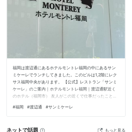
福岡は渡辺通にあるホテルモントレ福岡の中にあるサン
ミケーレでランチしてきました。このビルは1,2階にレク
サス福岡中央があります。 【公式】レストラン「サンミ
ケーレ」のご案内｜ホテルモントレ福岡｜渡辺通駅近く
のホテル（福岡市） 友人がこの近くで仕事だったこと、
天気予報が雨予報だったことからこちらのお店を選びま
#
福岡
#
渡辺通
#
サンミケーレ
した。が、当日は晴天。 一休.ｃｏｍレストランで予約し
ました。 こちらのプラン4,700円→3,900円となってい
ました。実質ドリンク1杯無料ですね。 お料理ですが見た
ネットで話題
もっと見る
目が華やかで、スイーツのワゴンは楽しめますね！ワゴ