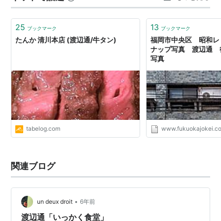
ンに季節の紫陽花が飾ってあったのもいいですね！ あと
接客がとても良かったで…
25
13
ブックマーク
ブックマーク
たんか 清川本店 (渡辺通/牛タン)
福岡市中央区 昭和レ
ナップ写真 渡辺通 後
写真
tabelog.com
www.fukuokajokei.c
関連ブログ
•
un deux droit
6年前
渡辺通「いっかく食堂」