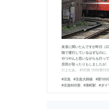
友達に聞いたんですが昨日（2
隔で運行しているはずなのに、
やつやんと思いながらも行って
原因が疑ったりもしましたが、
だよなあ。 81行路 1500形1525
路 600形652F 14:11通過 8
#
京急
#
京急大師線
#
新100
路14:04 ↓ 85行路14:11 ↓ 8
#
京急600形
#
港町駅
#
ダイ