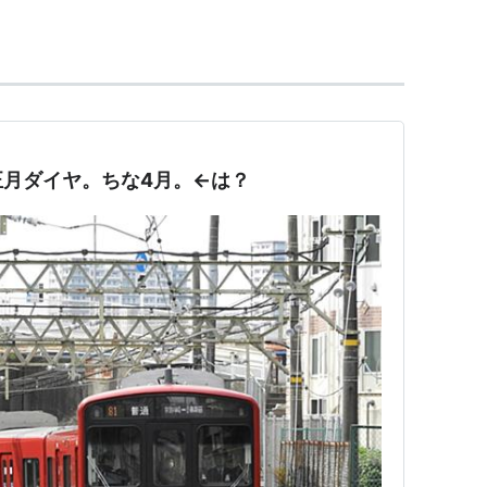
→
鈴木町駅
−
川崎大師駅
−
東門前駅
−
産業道路駅
−
小
月ダイヤ。ちな4月。←は？