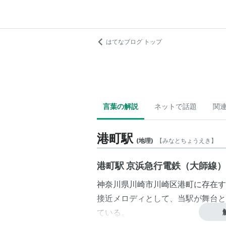
はてなブログ トップ
言葉の解説
ネットで話題
関
港町駅
(
地理
)
【
みなとちょうえき
】
港町駅 京浜急行電鉄（大師線）
神奈川県
川崎市
川崎区
港町
に存在す
接近メロディとして、当駅が舞台と
ている。