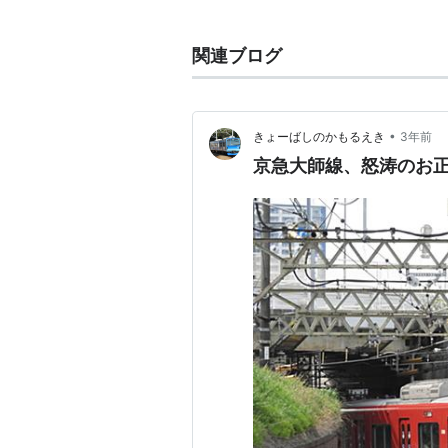
■
大師線
関連ブログ
京急川崎駅
←「
港町駅
(
KK21
)」
島新田駅
•
きょーばしのかもるえき
3年前
○
リスト
：
駅キーワード
京急大師線、怒涛のお正
○
リスト
：
駅つきキーワード