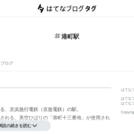
港町駅
連ブログ
はてな
はてな
はてな
る、
京浜急行電鉄
（
京急電鉄
）の駅。
Copyrig
される、
美空ひばり
の「
港町十三番地
」が使用され
解説の続きを読む