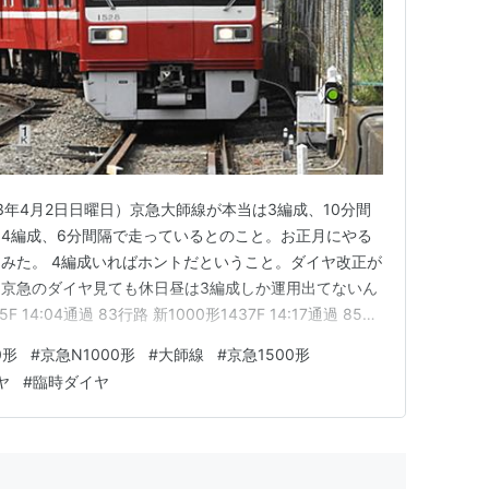
3年4月2日日曜日）京急大師線が本当は3編成、10分間
4編成、6分間隔で走っているとのこと。お正月にやる
みた。 4編成いればホントだということ。ダイヤ改正が
京急のダイヤ見ても休日昼は3編成しか運用出てないん
F 14:04通過 83行路 新1000形1437F 14:17通過 85行
7行路 新1000形1420F 14:22通過 来た順番にすると 81行
0形
#
京急N1000形
#
大師線
#
京急1500形
3行路14…
ヤ
#
臨時ダイヤ