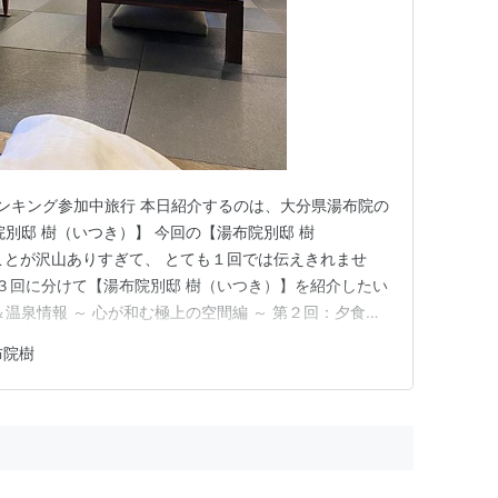
 ランキング参加中旅行 本日紹介するのは、大分県湯布院の
別邸 樹（いつき）】 今回の【湯布院別邸 樹
いことが沢山ありすぎて、 とても１回では伝えきれませ
は３回に分けて【湯布院別邸 樹（いつき）】を紹介したい
温泉情報 ～ 心が和む極上の空間編 ～ 第２回：夕食情
料理 ～ 第３回：由布院産にこだわり抜いた朝食＆周辺観
布院樹
 【湯布院別邸 樹（ITSUKI）】基本情報 【全室離れ＆