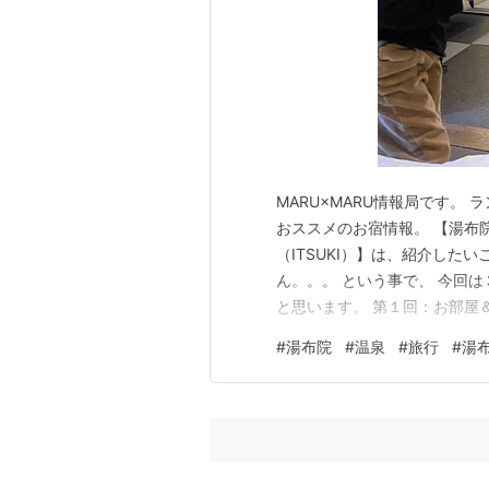
MARU×MARU情報局です。
おススメのお宿情報。 【湯布院
（ITSUKI）】は、紹介した
ん。。。 という事で、 今回
と思います。 第１回：お部屋＆
報 ～ こだわり・至高の創作
#
湯布院
#
温泉
#
旅行
#
湯
光 【湯布院別邸 樹（いつき）】
専用温泉付きのお部屋…