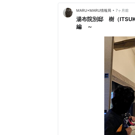
•
MARU×MARU情報局
7ヶ月前
湯布院別邸 樹（ITSU
編 ～