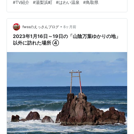
#
TV紹介
#
湯梨浜町
#
はわい温泉
#
鳥取県
露天風呂」♨️ 望湖楼といえば、やはり東郷湖の上に造ら
れた湖上露天風呂。朱色の橋を渡って向かう演出も相ま
って、到着した瞬間から非日常感が高まります🌉 実際に
•
公式サイトを確認すると、この露天風呂は 時間帯による
fwssのえっさんブログ
8ヶ月前
男女入れ替え制。つまり、朝と夜で異なる景色を楽しめ
2023年1月16日～19日の「山陰万葉ゆかりの地」
るという点も見逃せません🌅🌙…
以外に訪れた場所 ④