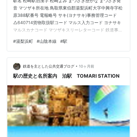
駅名 松崎駅旧漢字 松崎よみ まつざき歴かな まつざき発
音 マツザキ所在地 鳥取県東伯郡湯梨浜町大字中興寺字松
原388駅番号 電報略号 サキ(ヨナサキ)事務管理コード
△640714貨物取扱駅コード マルス入力コード ヨナサキ
マルスカナコード マツザキスリーレターコード 鉄道事業
者 西日本旅客鉄道株式会社所属路線 山陰本線乗入路線
#
湯梨浜町
#
山陰本線
#
駅
山陰本線キロ程 山陰本線 京都起点 264.6km 名所案内標
記載事項(国鉄営業局昭和30年4月) 記載なし 歴史1904年
(明治37)3月15日 官設鉄道倉吉～当駅間延伸時に終着駅
•
として開設。客貨取扱開始。当駅で鉄道開通式が開かれ
鉄道を主とした公共交通ブログ
10ヶ月前
る。1905年(明治38)5月15…
駅の歴史と名所案内 泊駅 TOMARI STATION