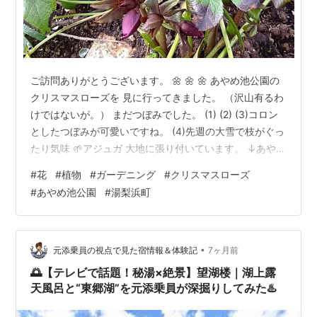
ご訪問ありがとうございます。 🌼 🌼 🌼 あやめ池公園の
クリスマスローズを 見に行ってきました。 （沢山有るわ
けではないが。） まだつぼみでした。 (1) (2) (3)コロン
としたつぼみが可愛いですね。 (4)先週の大雪で枝がぐっ
たり気味 🌱アジュガ 大地に張り付いています。 ↓あやめ
池は春にはあやめ類、夏には睡蓮も見れます。 yui-mei-
#
花
#
植物
#
ガーデニング
#
クリスマスローズ
mung.hatenablog.jp 🌼 🌼 🌼 応援押し待ってます。🙏
#
あやめ池公園
#
湯梨浜町
(はてなのアカウント無くても押せます。) ランキング参
加中ガーデニング ランキング参加中雑談 応援、スター、
ご訪問ありがとうございました。 ＼(^o^)／
•
元添乗員の視点で見た宿情報＆体験記
7ヶ月前
🌅【テレビで話題！秘湯×絶景】望湖楼｜湖上露
天風呂と“東郷湖”を元添乗員が深掘りしてみた♨️