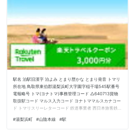
駅名 泊駅旧漢字 泊よみ とまり歴かな とまり発音 トマリ
所在地 鳥取県東伯郡湯梨浜町大字園字稲干場545駅番号
電報略号 トマ(ヨナトマ)事務管理コード △640713貨物
取扱駅コード マルス入力コード ヨナトママルスカナコー
ド トマリスリーレターコード 鉄道事業者 西日本旅客鉄
道株式会社所属路線 山陰本線乗入路線 山陰本線キロ程
#
湯梨浜町
#
山陰本線
#
駅
山陰本線 京都起点 258.9km 名所案内標記載事項(国鉄営
業局昭和30年4月) 記載なし 歴史1905年(明治38)5月15