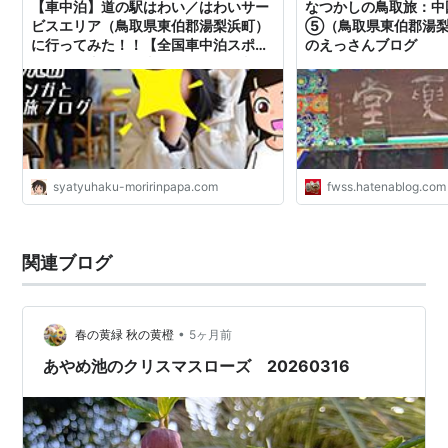
【車中泊】道の駅はわい／はわいサー
なつかしの鳥取旅：中
ビスエリア（鳥取県東伯郡湯梨浜町）
⑤（鳥取県東伯郡湯梨浜町
に行ってみた！！【全国車中泊スポッ
のえっさんブログ
ト紹介／山陰自動車道（国道9号 青谷
羽合道路）】 | きょうだい児もりりん
の育児マンガと日本１周旅ブログ
syatyuhaku-moririnpapa.com
fwss.hatenablog.com
関連ブログ
•
春の黄緑 秋の黄橙
5ヶ月前
あやめ池のクリスマスローズ 20260316