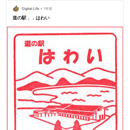
日 官設鉄道青谷～松崎間延伸時に開設。客貨取扱開始。
•
1909年(明治42)10月12日 線路名称制定、山陰本線所属
Digital Life
1年前
となる。1963年(昭…
道の駅．．はわい