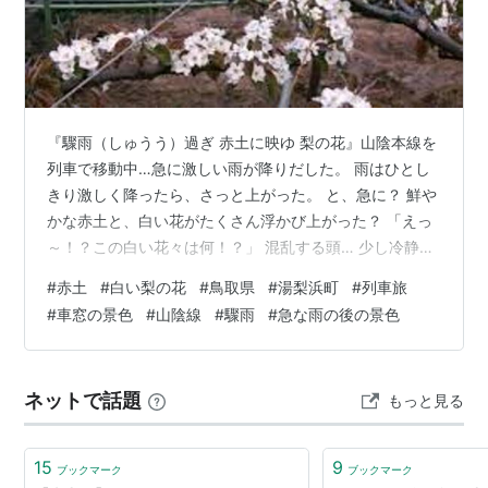
『驟雨（しゅうう）過ぎ 赤土に映ゆ 梨の花』山陰本線を
列車で移動中…急に激しい雨が降りだした。 雨はひとし
きり激しく降ったら、さっと上がった。 と、急に？ 鮮や
かな赤土と、白い花がたくさん浮かび上がった？ 「えっ
～！？この白い花々は何！？」 混乱する頭… 少し冷静に
なり、ここは何処だっけ？ 確か鳥取県？ すると、白い花
#
赤土
#
白い梨の花
#
鳥取県
#
湯梨浜町
#
列車旅
は、もしかして梨の花？？急な激しい雨＝（『驟雨（し
#
車窓の景色
#
山陰線
#
驟雨
#
急な雨の後の景色
ゅうう）と、その後、急に目の前に広がった「白い沢山
の梨の花」と「雨上がりの鮮やかな赤土の大地」 一雨後
の、あまりの急激な景色の変化、ウトウトしていた目は
ネットで話題
もっと見る
一瞬で覚めた。さっきまでは、乾き切っていた車窓。そ
の窓を叩きつけた激しい雨。そ…
15
9
ブックマーク
ブックマーク