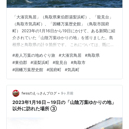
「大湊宮鳥居」（鳥取県東伯郡湯梨浜町）、「龍見台」
（鳥取市気高町）、「因幡万葉歴史館」（鳥取市国府
町） 2023年の1月16日から19日にかけて、ある新聞に紹
介されていた「山陰万葉ゆかりの地」を巡りました。島
根県と鳥取県の計９箇所です。 これについては、既に
「山陰万葉ゆかりの地巡り旅」としてアップ（連載）済
#
差人万葉の地めぐり旅
#
大湊宮鳥居
#
鳥取県
みですが、その途中に立ち寄った所や、掲載していない
#
東伯郡
#
湯梨浜町
#
龍見台
#
鳥取市
場所が数カ所あります。 現在、その場所をアップしてい
#
因幡万葉歴史館
#
国府町
#
気高町
ます。その時に、何かを感じシャッターを押したのだろ
うから、ブログで残しておきたいという心境からです。
これまで掲載してきた箇所を列記しておきます。 ① 道
の駅琴の浦（鳥取県東伯郡琴浦町）② 伯…
•
fwssのえっさんブログ
9ヶ月前
2023年1月16日～19日の「山陰万葉ゆかりの地」
以外に訪れた場所 ③