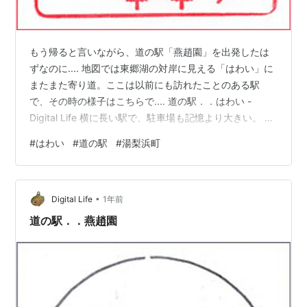
もう帰ると言いながら、道の駅「燕趙園」を出発したは
ずなのに.... 地図では東郷湖の対岸に見える「はわい」に
またまた寄り道。ここは以前にも訪れたことのある駅
で、その時の様子はこちらで.... 道の駅．．はわい -
Digital Life 横に長い駅で、駐車場も記憶より大きい。 お
決まりのコーナー....「北栄スイカと大栄スイカは同じで
#
はわい
#
道の駅
#
湯梨浜町
す!!」 横に長いけど、行ったタイミングでは向こうの方
は何やら寂しい感じ。 地図には「東郷池」と書かれたり
するけど、こちらでは「東郷湖」ということなんで、一
•
応それに合わせておいたけど?? ホントはどっち?? 以前訪
Digital Life
1年前
れた時に切符はゲット済み.... gooブログは…
道の駅．．燕趙園