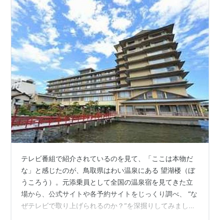
テレビ番組で紹介されているのを見て、「ここは本物だ
な」と感じたのが、鳥取県はわい温泉にある 望湖楼（ぼ
うころう）。元添乗員として全国の温泉宿を見てきた立
場から、公式サイトや各予約サイトをじっくり調べ、 “な
ぜテレビで取り上げられるのか？”を深掘りしてみました
📺✨ 望湖楼 🌊 魅力① 全国的にも珍しい「湖上に浮かぶ