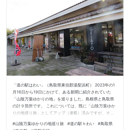
「道の駅はわい」（鳥取県東伯郡湯梨浜町） 2023年の1
月16日から19日にかけて、ある新聞に紹介されていた
「山陰万葉ゆかりの地」を巡りました。島根県と鳥取県
の計９箇所です。 これについては、既に「山陰万葉ゆか
りの地巡り旅」としてアップ（連載）済みですが、その
途中に立ち寄った所や、掲載していない場所が数カ所あ
#
山陰万葉ゆかりの地巡り旅
#
道の駅ｈわい
#
鳥取県
ります。 現在、その箇所をアップ中で、最初に掲載した