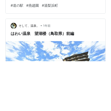
さらに不思議な雰囲気。 これが「燕趙園」という中国庭
#
道の駅
#
燕趙園
#
湯梨浜町
園の入口らしい。 この天気の状態で庭園を見て歩く気に
もならないし、そもそもいつまでも鳥取県にいるわけに
はいかない。そろそろ帰らないと....ということで、高台
•
から中の様子だけ覗いて撤収。 ここも初めて来る駅。も
そして、温泉。
1年前
ちろん切符も無事にゲット!! gooブログはこちら.... 道の
はわい温泉 望湖楼（鳥取県）前編
駅．．燕趙園 …
今回の温泉は2018年に宿泊した鳥取県東泊郡湯梨浜町の
温泉旅館「はわい温泉 望湖楼」です。 「はわい温泉 望