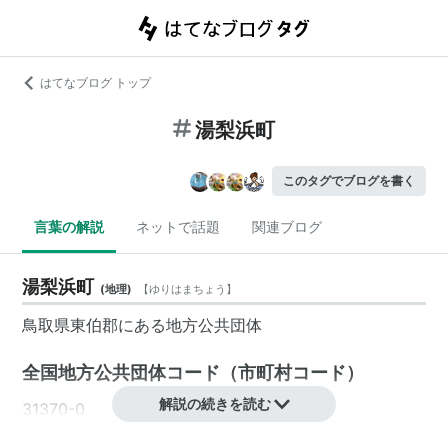
はてなブログ トップ
湯梨浜町
このタグでブログを書く
言葉の解説
ネットで話題
関連ブログ
湯梨浜町
(
地理
)
【
ゆりはまちょう
】
鳥取県
東伯郡
にある地方公共団体
全国地方公共団体コード
（
市町村コード
）
解説の続きを読む
31370-0