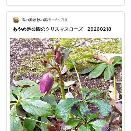
ってます。🙏 (はてなのアカウント無くても押せます。)
ランキング参加中ガーデニング ランキング参加中雑談 応
援、スター、ご訪…
•
春の黄緑 秋の黄橙
6ヶ月前
あやめ池公園のクリスマスローズ 20260218