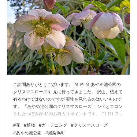
ご訪問ありがとうございます。 🌼 🌼 🌼 あやめ池公園の
クリスマスローズを 見に行ってきました。 沢山、植えて
有るわけではないのですが 実物を見れるのはいいもので
す。 「あやめ池公園のクリスマスローズ」 シベとコロン
としたつぼみが 私のお気入りポイントです。 (1) (2) (3)
(4) (5) (6) (7) (8) (9) ☁今日の追伸☁ 今日の夕方、波々
#
花
#
植物
#
ガーデニング
#
クリスマスローズ
の曇を見掛けました。 うろこ曇とはちょっと違う感じの
#
あやめ池公園
#
湯梨浜町
曇だよね。 始めて見た気がします。 🌼 🌼 🌼 応援押し待