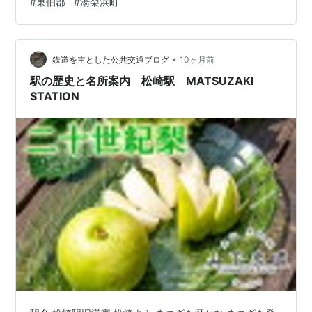
#
東伯郡
#
湯梨浜町
のは、鳥取県東伯郡琴浦町にある「道の駅琴の浦」でし
た。前回は、鳥取県倉吉市にある「伯耆國（国）総社 国
廳（国庁）裏神社」でした。 今回は、鳥取県東伯郡湯梨
浜町にある「道の駅はわい」です。 道の駅はわい（鳥取
•
鉄道を主とした公共交通ブログ
10ヶ月前
県東伯郡湯梨浜町） 2023年1…
駅の歴史と名所案内 松崎駅 MATSUZAKI
STATION