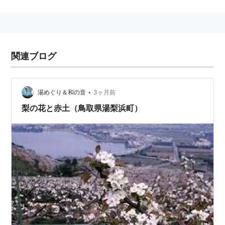
関連ブログ
•
湯めぐり＆和の音
3ヶ月前
梨の花と赤土（鳥取県湯梨浜町）