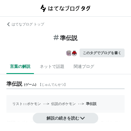
はてなブログ トップ
準伝説
このタグでブログを書く
言葉の解説
ネットで話題
関連ブログ
準伝説
(
ゲーム
)
【
じゅんでんせつ
】
リスト::ポケモン
 --> 伝説のポケモン --> 
準伝説
解説の続きを読む
伝説のポケモンのうち、公式大会に出場できるポケモン