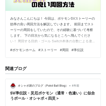
第3世代
レジロック
みなさんこんにちは！ 今回は、ポケモンSVストーリーの
レジアイス
効率の良い周回方法を解説していきます。 前回までスト
レジスチル
ーリーの周回をしていたので、その経験に基づいて考察
します。 下の目次から気になるところへ飛んでくださ
ラティアス
い！ 周回する目的・ゴール Switch本体の台数による違い
ラティオス
1台の場合 2台の場合 ストーリー周回の解説 準備 バッジ
#
ポケモンホーム
#
ストーリー
#
周回
#
準伝説
数と言うことを聞くレベル ポケモンホームを利用した育
第4世代
成方法 攻略手順 おすすめポケモン グレンアルマ ドンフ
ユクシー
ァン ラウドボーン（グレンアルマいない方） マスカーニ
関連ブログ
ャ 手持ち構成 周回時間 最後に 記事まとめ 周回する目
エムリット
的・ゴール ポケモンSVのストーリーを周回する主な目的
アグノム
は…
ヒードラン
•
オシャボ厨のブログ（Poké Ball Blog）
4年前
クレセリア
SV準伝説・災厄ポケモン（通常・色違い）に似合
レジギガス
うボール・オシャボ＜四災＞