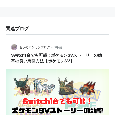
を総称して言う。
逆に、出場できないものは「
特別なポケモン
」（あるい
は
禁止級
）と言う。
該当ポケモン
関連ブログ
第7世代まででは以下のポケモンが該当する。
•
第1世代
ゼラのポケモンブログ
3年前
Switch1台でも可能！ポケモンSVストーリーの効
フリーザー
率の良い周回方法【ポケモンSV】
サンダー
ファイヤー
第2世代
ライコウ
エンテイ
スイクン