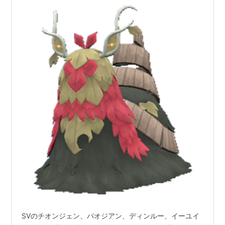
第5世代
コバルオン
テラキオン
ビリジオン
トルネロス
ボルトロス
ランドロス
第6世代
6世代にはこれに該当するものは存在しない。
第7世代
カプ・コケコ
カプ・テテフ
カプ・ブルル
SVのチオンジェン、パオジアン、ディンルー、イーユイ