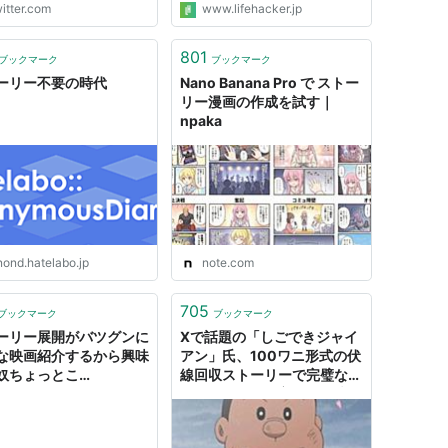
itter.com
www.lifehacker.jp
てこうと思います。」 /
ter
801
ブックマーク
ブックマーク
ーリー不要の時代
Nano Banana Pro で ストー
リー漫画の作成を試す｜
npaka
nond.hatelabo.jp
note.com
705
ブックマーク
ブックマーク
ーリー展開がバツグンに
Xで話題の「しごできジャイ
な映画紹介するから興味
アン」氏、100ワニ形式の伏
奴ちょっとこ
線回収ストーリーで完璧なシ
！！！！！ : ワラノート
ゴデキだった→実際に投稿数
を調べてみると意外なことが
分かった