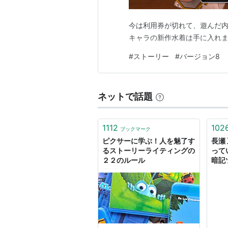
今は利用券が切れて、遊んだ内
キャラの新作水着は手に入れ
#
ストーリー
#
バージョン8
ネットで話題
1112
102
ブックマーク
ピクサーに学ぶ！人を魅了す
長瀬 
るストーリーライティングの
ってい
２２のルール
暗記
す。
らな
して
作っ
物語
つま
秒で