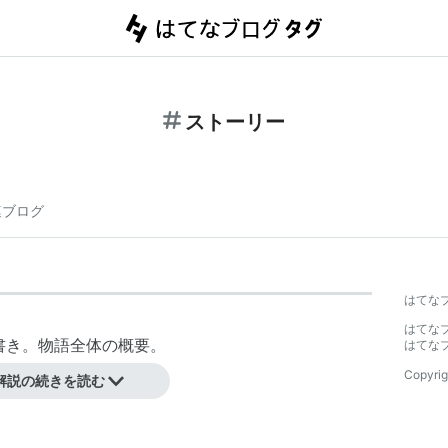
ストーリー
連ブログ
はてな
はてな
筋書き。物語全体の概要。
はてな
Copyrig
解説の続きを読む