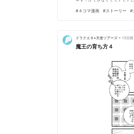
#
４コマ漫画
#
ストーリー
#
•
ドラクエ９×天使ツアーズ
13日前
魔王の育ち方４