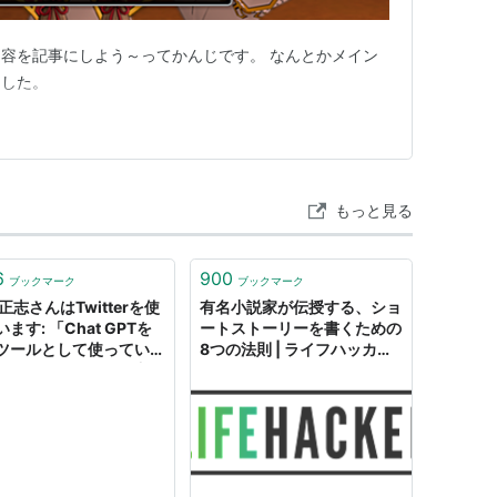
容を記事にしよう～ってかんじです。 なんとかメイン
ました。
もっと見る
6
900
ブックマーク
ブックマーク
正志さんはTwitterを使
有名小説家が伝授する、ショ
ます: 「Chat GPTを
ートストーリーを書くための
ツールとして使っていま
8つの法則 | ライフハッカ
どうしてもリストで覚え
ー・ジャパン
い単語30個くらい指定
「ショートストーリーを
て」と指示すると、短い
文を生成してくれます。
り自分仕様の「速単」が
作れます。これ生徒にも