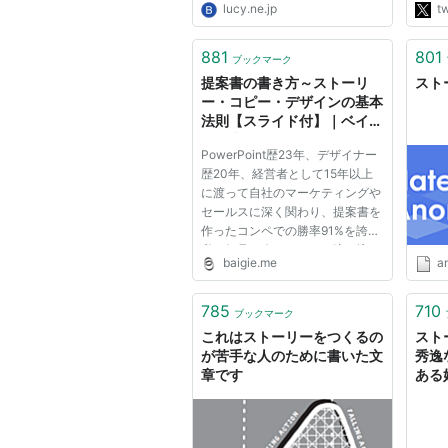
lucy.ne.jp
tw
広め
Twit
881
801
ブックマーク
提案書の書き方～ストーリ
スト
ー・コピー・デザインの基本
法則【スライド付】｜ベイジ
の図書館
PowerPoint歴23年、デザイナー
歴20年、経営者として15年以上
に渡って自社のマーケティングや
セールスに深く関わり、提案書を
作ったコンペでの勝率91%を誇る
私の知見を余すことなく注ぎ込ん
baigie.me
a
だ、『最強の提案書を作る方法～
伝わるストーリー・コピー・デザ
インの法則』というスライドを公
785
710
ブックマーク
開しました。 便宜上「提案書」
これはストーリーをつくるの
スト
と...
が苦手な人のために書いた文
秀逸
章です
ある
い！