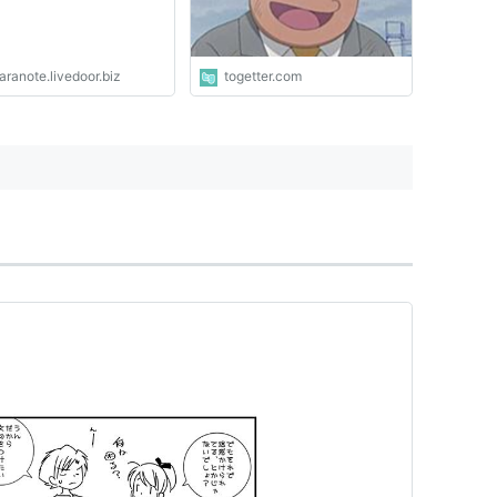
ranote.livedoor.biz
togetter.com