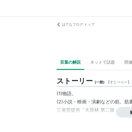
はてなブログ トップ
言葉の解説
ネットで話題
関
ストーリー
(
一般
)
【
すとーりー
】
(1)物語。
(2)小説・映画・演劇などの筋。
三省堂提供「大辞林 第二版」より