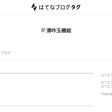
溝咋玉櫛姫
連ブログ
はてな
はてな
はてな
Copyrig