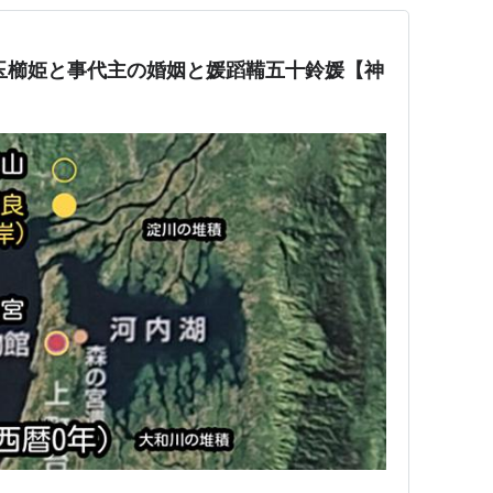
玉櫛姫と事代主の婚姻と媛蹈鞴五十鈴媛【神