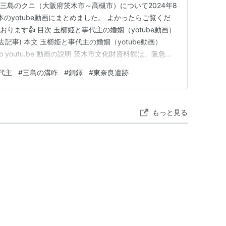
三島のクニ（大阪府茨木市～高槻市）について2024年8
のyotube動画にまとめました。 よかったらご覧くだ
ります👍 目次 玉櫛姫と事代主の婚姻（yotube動画）
記事) 本文 玉櫛姫と事代主の婚姻（yotube動画）
hy7GFko youtu.be 動画の説明 茨木市文化財資料館は、阪急南
文時代から続き、弥生時代に発展した東奈良遺跡の中心に
代主
#
三島の溝咋
#
銅鐸
#
東奈良遺跡
数の環濠と居住域、水田、墓域の…
もっと見る