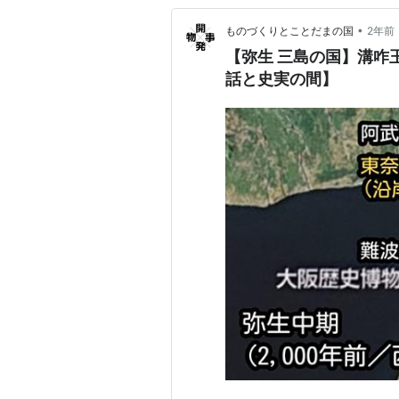
•
ものづくりとことだまの国
2年前
【弥生 三島の国】溝咋
話と史実の間】