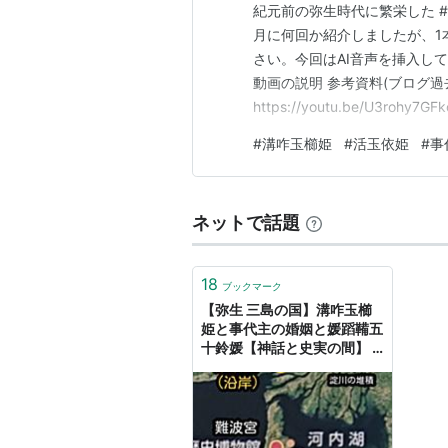
紀元前の弥生時代に繁栄した #
月に何回か紹介しましたが、1本
さい。今回はAI音声を挿入してお
動画の説明 参考資料(ブログ過去
https://youtu.be/U3ro
茨木駅から東に徒歩5分。 縄
#
溝咋玉櫛姫
#
活玉依姫
#
事
あります。 東奈良遺跡は、複
ネットで話題
18
ブックマーク
【弥生 三島の国】溝咋玉櫛
姫と事代主の婚姻と媛蹈鞴五
十鈴媛【神話と史実の間】 -
ものづくりとことだまの国