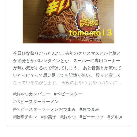
今日ひな祭りだったんだ… 去年のクリスマスとか七草と
か節分とかバレンタインとか、スーパーに専用コーナー
が無い気がするので忘れてしまう。 あと音楽とか流れて
いたっけ？って思い返しても記憶が無い。 段々と寂しく
なっている気がします。 今夜のおやつ おやつカンパニー
『ベビースターラーメンおつまみ 激辛チキン味』です。
#
おやつカンパニー
#
ベビースター
罰ゲーム的な感じで買ってきた。笑 辛さ3倍とか絶対に
#
ベビースターラーメン
食べれないとか「やっぱり返品しようかな」とか色々考
#
ベビースターラーメンおつまみ
#
おつまみ
えながら帰ってきた。 一体だれが買うんだろう… リンク
#
激辛チキン
#
お菓子
#
おやつ
#
ピーナッツ
#
グルメ
『ベビースターラーメンおつまみ 激辛チキン味』は定番
おつまみであるチキン麺に比べて辛さ3倍の唐辛子を練り
込んだおつまみにベビース…