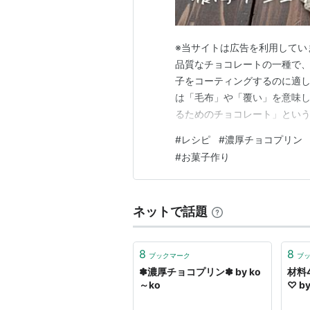
※当サイトは広告を利用してい
品質なチョコレートの一種で
子をコーティングするのに適して
は「毛布」や「覆い」を意味し
るためのチョコレート」という
カンテンウルトラを使った『
#
レシピ
#
濃厚チョコプリン
す。 濃厚なクーベルチュール
#
お菓子作り
ですか？オーブンを使わず、冷
ネットで話題
8
8
ブックマーク
ブ
✽濃厚チョコプリン✽ by ko
材料
～ko
♡ by