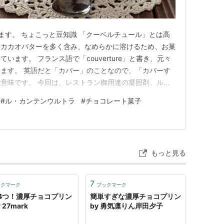
ます。 ちょこっと豆知識 「クーベルチュール」とは高
、カカオバターを多く含み、なめらかに溶けるため、お菓
います。 フランス語で「couverture」と書き、元々
ます。 英語だと「カバー」のことなので、「カバーす
意味です。 今回は、レストラン御用達の凝固剤、ル・
濃厚チョコプリン』の簡単レシピ・作り方をご紹介しま
#
ル・カンテンウルトラ
#
チョコレート菓子
チョコレートの味わいが楽しめるチョコプリンはいかが
やし固めるので手…
もっと見る
7
ックマーク
ブックマーク
4つ！濃厚チョコプリン
簡単すぎな濃厚チョコプリン
 27mark
by 勇気凛りん岸田夕子