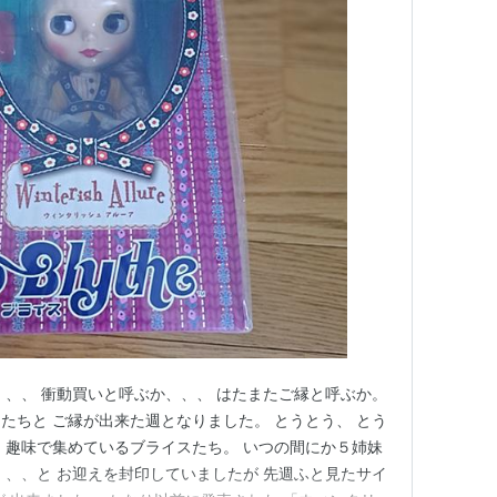
、、、 衝動買いと呼ぶか、、、 はたまたご縁と呼ぶか。
たちと ご縁が出来た週となりました。 とうとう、 とう
 趣味で集めているブライスたち。 いつの間にか５姉妹
、、、と お迎えを封印していましたが 先週ふと見たサイ