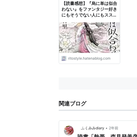
【読書感想】『烏に単は似合
わない』をファンタジー好き
にもそうでない人にもススメ
たい！！-りとブログ
ritostyle.hatenablog.com
関連ブログ
•
ふくみみdiary
2年前
読書「熱帯 森見登美彦」