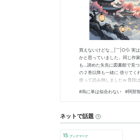
買えないけどな＿|￣|○💦 
かと思っていました。同じ作
も…諦めた矢先に図書館で見つか
の２巻以降も一緒に 借りてく
使って読み倒しましたw 普段
巻くらい？ 刊行されているそ
#
烏に単は似合わない
#
阿部
みでなりません°˖☆◝(⁰▿⁰)
の？ 名前が読み難くて、なか
ネットで話題
15
ブックマーク