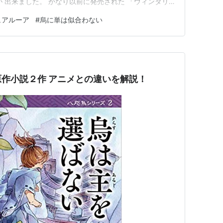
が 出来ました。 かなり以前に発売された 「ウィンタリ
hedoll.com 金髪の子には目が行かないのですが この子だ
ュアルーア
#
烏に単は似合わない
)、 箱のデザインなどはじめて見た時から ドンピシャど
作小説２作 アニメとの違いを解説！