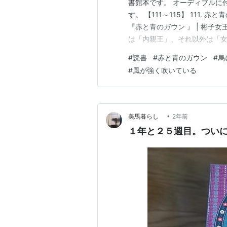
書館本です。 オーディブルに
す。 【111～115】 111. 
『赤と青のガウン 』 | 彬子女王 
は「内親王」、それ以外は「女
リンセスの素顔 | NHK | W
#
読書
#
赤と青のガウン
#
烏
ご自身のオックスフォード留学
#
風が強く吹いている
•
美馬暮らし
2年前
１年と２５週目。つい