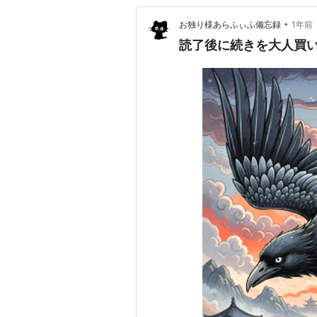
•
お独り様あらふぃふ備忘録
1年前
読了後に続きを大人買