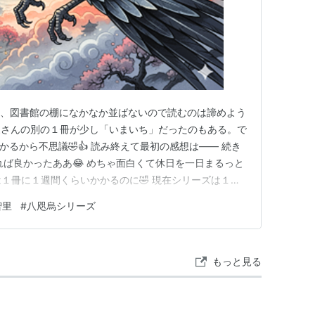
実は、図書館の棚になかなか並ばないので読むのは諦めよう
家さんの別の１冊が少し「いまいち」だったのもある。で
るから不思議🤣👍 読み終えて最初の感想は—— 続き
れば良かったああ😂 めちゃ面白くて休日を一日まるっと
は１冊に１週間くらいかかるのに🤣 現在シリーズは１３
うなのでこれからあと１２冊も読めるかと思うと(笑)楽し
智里
#
八咫烏シリーズ
◜☆˖° 世界観がいまいち伝わりにくいけど みんな八咫烏な
…
もっと見る