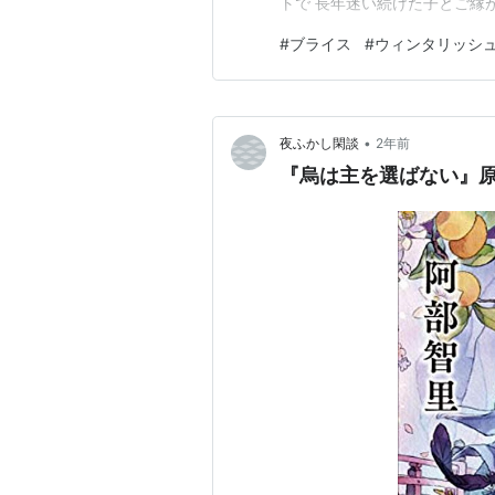
トで 長年迷い続けた子とご縁
ッシュ アルーア」 www.blyt
#
ブライス
#
ウィンタリッシ
けはアウトフィット(服・小物
真ん中の…
•
夜ふかし閑談
2年前
『烏は主を選ばない』原