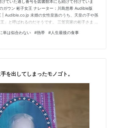
付けていた通し番号を図書館本にも続けて付けていま
赤と青のガウン 彬子女王 ナレーター：川島悠希 Audible版
| Audible.co.jp 未婚の女性皇族のうち、天皇の子や孫
王」と呼ばれるのだそうです。 三笠宮家の彬子さま プ
EB特集 | 皇室 話題の本で、 彬子女王殿下がお書きになった
に単は似合わない
#
熱帯
#
人生最後の食事
記です。 まず文章が簡潔で聞きやすかっ…
に手を出してしまったモノゴト。