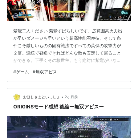
紫鸞二人ください 紫鸞すばらしいです。広範囲高火力出
が早いダメージも早いという超高性能召喚技、そして条
件こそ厳しいものの固有戦法ですべての英傑の攻撃力が
２倍。連続で召喚できればどんな敵も安定して屠ること
ができる。下手くその救世主。もう絶対に紫鸞がいなか
った時には戻れない。いついかなる時でも入れたい１
#
ゲーム
#
無双アビス
人。 しかし・・・そう、紫鸞を召喚したら紫鸞が使えな
い・・！！二人ください。 というわけで紫鸞のみで戦う
ことにしました。冗談じゃなく紫鸞だけで勝てる、今の
•
所。 紫鸞をどう強化すれば強いか、魅の練磨で色々試し
おほしさまといっしょ
2ヶ月前
ます。魅の練磨は召喚時間５０％短縮で行きやすいとwiki
ORIGINSモード感想 後編ー無双アビスー
にあったので、英傑のレベルアップもかね…