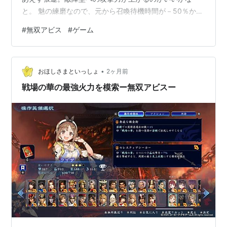
と。 魅の練磨なので、元から召喚待機時間が－50％か
つ、魅の印１つにつき5%攻撃力が上がっています。ま
#
無双アビス
#
ゲーム
た、魅の印を持つ英傑の障壁ダメージが上がる閻魔帳を
装備しています。 それではいきます。 ー戒焔獄ー 初手
柴田 ＆貂蝉。勝った。 と思ったけど、呂布自身が強すぎ
•
て召喚技を使わなくても勝てる。九龍の黄龍様みたい。
おほしさまといっしょ
2ヶ月前
真田はとっておいて損なし。 第一階層ボスオニガシラ。
戦場の華の最強火力を模索ー無双アビスー
この時点で貂蝉＆紫鸞＆孫尚香が揃っ…