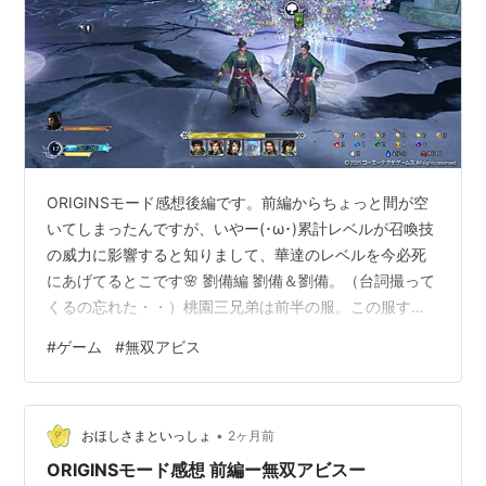
ORIGINSモード感想後編です。前編からちょっと間が空
いてしまったんですが、いやー(･ω･)累計レベルが召喚技
の威力に影響すると知りまして、華達のレベルを今必死
にあげてるとこです🌸 劉備編 劉備＆劉備。（台詞撮って
くるの忘れた・・）桃園三兄弟は前半の服。この服すご
い好きなので嬉しい☺️後半のも好きだけど・・。 そうい
#
ゲーム
#
無双アビス
えば、紫鸞の軍に所属した後の服が本当に綺麗でめっち
ゃ好きなんですが、衣装チェンジなし・・！いずれ追加
されるのか・・！？ 劉備必殺技 はやいかるいつよいひろ
•
い爽快！！良い！！ 通常アクションは既存劉備と同じな
おほしさまといっしょ
2ヶ月前
のですが、やっぱり二刀流を初めて見たときはちょっと
ORIGINSモード感想 前編ー無双アビスー