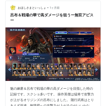
７技１８魅１６氷１９、メンバーライザ、曹丕、曹操、
•
孫尚香、紫鸞、貂蝉の時のダメージがこちら↓ ステータ
おほしさまといっしょ
1ヶ月前
スこんな感じの時のゴウマへのダメージは・・ 2160で
呂布＆戦場の華で高ダメージを狙うー無双アビス
す。この時点で他英傑の…
ー
魅の練磨＆呂布で戦場の華の高ダメージを目指した時の
記録です。スクショ多いです。 操作英傑は猛将で攻撃力
が上がるオリジンズの呂布にしました。 随行武将はとり
あえず張遼。敵障壁への攻撃力が上がるのがいいかな