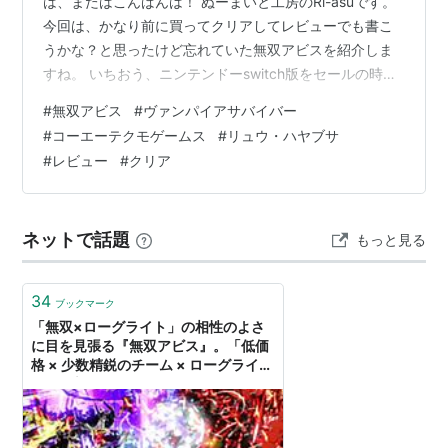
は、またはこんばんは！ ぬーまいと工房のRi-asuです。
今回は、かなり前に買ってクリアしてレビューでも書こ
うかな？と思ったけど忘れていた無双アビスを紹介しま
すね。 いちおう、ニンテンドーswitch版をセールの時に
買ってプレイしました('ω')ノ ついでに、クリアもしたの
#
無双アビス
#
ヴァンパイアサバイバー
で、どうやればいいのかも紹介しますね！ ではスタート
#
コーエーテクモゲームス
#
リュウ・ハヤブサ
です！！ もくじ 無双アビス（switch版）レビュー＆クリ
#
レビュー
#
クリア
ア方法 無双アビス（コーエーテクモゲームス） 強化方法
を紹介。 強いキャラ紹介！ 深淵の災厄ゴウマを倒す方
法。。 無双アビス（コーエーテクモゲームス） 無…
ネットで話題
もっと見る
34
ブックマーク
「無双×ローグライト」の相性のよさ
に目を見張る『無双アビス』。「低価
格 × 少数精鋭のチーム × ローグライ
ト」の新作ゲームが約1年という短い
開発期間で誕生。なぜこの企画が大手
メーカーで通ったのか、作った人に聞
いてきた