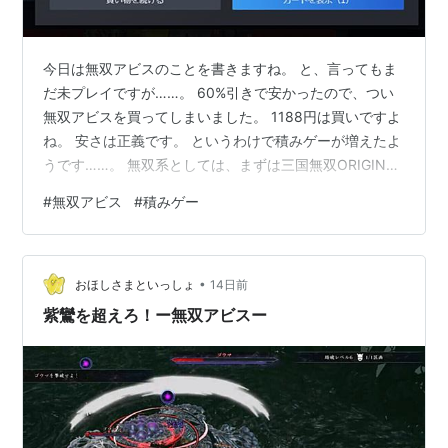
今日は無双アビスのことを書きますね。 と、言ってもま
だ未プレイですが……。 60%引きで安かったので、つい
無双アビスを買ってしまいました。 1188円は買いですよ
ね。 安さは正義です。 というわけで積みゲーが増えたよ
うです……。 無双系としては、まずは三国無双ORIGINS
をやるべきな気がしているのが本音。 劉備殿についてい
#
無双アビス
#
積みゲー
きたい。 しかし無双アビスも魅力的。 こういうの、ダメ
ですね。 積みゲーがどんどん増えていきます。 さっさと
積んでいるゲームをプレイすれば良いだけの話なのです
•
が、なかなかそう簡単にはいきません。 新しいゲームを
おほしさまといっしょ
14日前
始める気合いは出てきませんし、途中で止まっているゲ
紫鸞を超えろ！ー無双アビスー
ームを再開する…