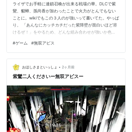
ライザでお手軽に連鎖召喚が出来る戦場の華。DLCで紫
鸞、貂蝉、孫尚香が加わったことで火力がとんでもない
ことに。wikiでもこの３人のが強いって書いてた。やっぱ
り。 「あんなにカッチカチだった紫障壁が面白いほど溶
けるぜ！」をやるため、どんな組み合わせが強いか色々
試してきました。 （召喚時間短縮のためのソフィーや直
#
ゲーム
#
無双アビス
虎が必須ではない魅の練磨でやっています。） まず連鎖
召喚に必須の英傑のレベルを上げました。 結構大変だっ
た。貂蝉や孫尚香、直虎も上げました。500以上は力が
•
上がらないので上げても意味無かったかも？ 準備は整っ
おほしさまといっしょ
2ヶ月前
たので、色々試します！ これは紫鸞、孫策、氏康で障壁
紫鸞二人くださいー無双アビスー
ダメージを盛ったやつ。メンバ…