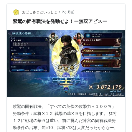
ラの魅力 などなど。特にこのゲーム、知識が増えるほど
•
戦術が増すので自分の成長も感じられる。常に新しい発
おほしさまといっしょ
2ヶ月前
見がある感じ。そして発見するということはあらかじめ
紫鸞の固有戦法を発動せよ！ー無双アビスー
色々と用意されているというこ…
紫鸞の固有戦法、「すべての英傑の攻撃力＋１００％」
発動条件：猛将✕１２ 戦場の華✕９を目指します。 猛将
１２に戦場の華９は重い。前に挑んだ陳宮の固有戦法発
動条件の呂布、知×10、猛将×13は大変だったからなー。