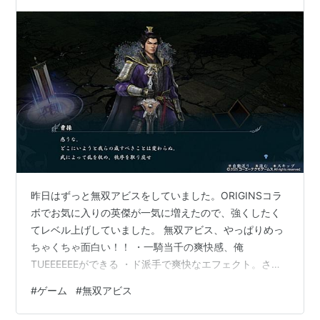
違和感があった・・ けど…
昨日はずっと無双アビスをしていました。ORIGINSコラ
ボでお気に入りの英傑が一気に増えたので、強くしたく
てレベル上げしていました。 無双アビス、やっぱりめっ
ちゃくちゃ面白い！！ ・一騎当千の爽快感、俺
TUEEEEEEができる ・ド派手で爽快なエフェクト。さく
さくのスピード感 ・状況を俯瞰する楽しさ ・役/面子を
#
ゲーム
#
無双アビス
揃える頭を使う麻雀的な面白さ ・毎回目に見えて英傑が
もりもり強くなる快感 ・ガチャの楽しさ、運要素 ・キャ