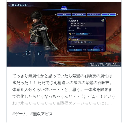
てっきり無属性かと思っていたら紫鸞の召喚技の属性は
氷だった！！ ただでさえ桁違いの威力の紫鸞の召喚技。
体感６人分くらい強いー・・と、思う。一体氷を限界ま
で強化したらどうなっちゃうんだ・・ ( ; ・`д・´) という
わけ氷モリモリモリモリ＆障壁ダメージモリモリにして
みます。 固有戦法なしで連続召喚するために魅の練磨で
#
ゲーム
#
無双アビス
行きます。（そのため、普通に行くのとダメージ量が違
っています。） 紫鸞・・恐ろしい子！ 参考までに、力１