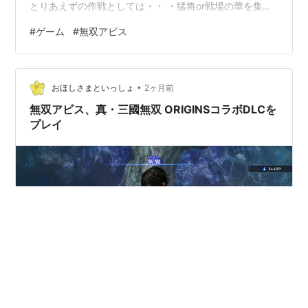
とりあえずの作戦としては・・ ・猛将or戦場の華を集め
るほど強化される英傑を操作キャラにする ・操作キャラ
#
ゲーム
#
無双アビス
と随行武将でなるべく猛将と戦場の華の印を稼ぐ 作戦と
も言えないですが、こんな感じで。 まず自キャラにする
ための英傑を決めます。 ORIGINSの呂布。印「猛将」１
•
つにつき攻撃力＋９％ ９？？？・・強すぎる。呂布だか
おほしさまといっしょ
2ヶ月前
ら強いんだろうなー😊なんて甘かった。他の能力も破格
無双アビス、真・三國無双 ORIGINSコラボDLCを
の性能・・これぞ…
プレイ