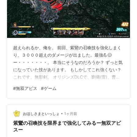
超えられるか、俺を。 前回、紫鸞の召喚技を強化しまく
り、３０００超えのダメージが出ました。最強💪😊
ー・・・・・・・。 本当にそうなのだろうか？ ずっと気
になっていた技があります。 もしかしてこれ強くない？
これです、無影剣。 オリジンズDLCで、劉備(雷)、曹操
(氷)、夏侯惇(斬)、黄蓋(炎)さんが使える技です。（何故
#
無双アビス
#
ゲーム
か風がいないっぽいんだが・・） この技範囲が狭いので
す。ということは・・ダメージが高いはず！！（という
願望） というわけで、曹操、黄蓋、劉備の召喚技を限界
•
まで強化してみました。 夏侯惇は斬ビルドに慣れていな
おほしさまといっしょ
1ヶ月前
い、知識が少ないのでまたいつかチャレンジしたい。 ま
紫鸞の召喚技を限界まで強化してみるー無双アビ
ず曹操さん。操作英傑…
スー