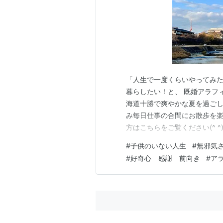
「人生で一度くらいやってみた
暮らしたい！と、 既婚アラフィ
海道十勝で爽やかな夏を過ごし
み毎日仕事の合間にお散歩を楽
方はこちらをご覧ください(^ ^
＊ 今日も冬の澄んだ空気が気
#
子供のいない人生
#
無邪気
気が流れ、 鴨川にいるトンビ
#
好奇心 感謝 前向き
#
ア
くとなんだか和みますね。 …