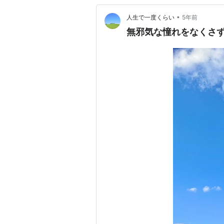
•
人生で一度くらい
5年前
無邪気な憧れをなくさ