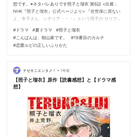
想です。※ネタバレありです照子と瑠衣 第6話 <出展：
NHK『照子と瑠衣』公式ページより> 『佐世保に居ない
よ、冬子さん、シチリア・・・』という照子の セリフあ
たりから、えぇぇぇ～っ、ビックリです、そーくるかぁ
#
ドラマ
#
夏ドラマ
#
照子と瑠衣
(^_-)-☆ つーことは、前回漁師の息子を送り出す冬子の映
#
こんばんは、朝山家です。
#
19番目のカルテ
像はすべて・・・ そーゆーことだったんだ。 さらにビッ
#
恋愛ルビの正しいふりかた
クリしたのが、照子が瑠衣を連れてここに来たこと自体
が 大きな伏線だったことです。 そして散らばっていた伏
線が集まり始めました。 娘の妊娠の報せで帰国してくる
冬子…
•
ナゼキニエンタメ！
1年前
【照子と瑠衣】原作【読書感想】と【ドラマ感
想】