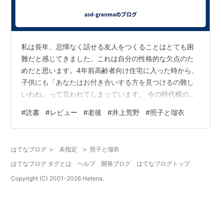
私は長年、忌憚なく話せる友人をつくることはとても困
難だと感じてきました。これは自分の性格的な欠点のた
めだと思います。4年前高齢者向け住宅に入った時から、
子供にも「あなたはお付き合いする方を見つけるの難し
いわね」って言われてしまっています。 今の時代横の繋
がりがなければ、個人である自分を律し、楽しみの時間
#
読書
#
レビュー
#
老後
#
井上荒野
#
照子と瑠衣
を自ら作り、孤独の中に暮らすことになります。近くの
カフエで、差し支えが生じない限りに読書会などやって
みましたが、本を１か月１冊読み語り合うことも途切れ
はてなブログ
>
未指定
>
照子と瑠衣
てしまいました。生きることへの意味づけの違いを語り
はてなブログ タグとは
ヘルプ
開発ブログ
はてなブログトップ
合うのはむずかしいです。時を送る思いの違いなのでし
ょうか。お蔭さまで２，３のおともだちはできまし…
Copyright (C) 2001-
2026
Hatena.