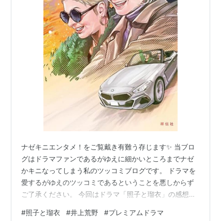
ナゼキニエンタメ！をご覧戴き有難う存じます✨ 当ブロ
グはドラマファンであるがゆえに細かいところまでナゼ
かキニなってしまう私のツッコミブログです。 ドラマを
愛するがゆえのツッコミであるということを悪しからず
ご了承ください。 今回はドラマ「照子と瑠衣」の感想で
す。 よろしくお願いいたします。 ドラマ「照子と瑠衣」
#
照子と瑠衣
#
井上荒野
#
プレミアムドラマ
とは 原作『照子と瑠衣』について 原作『照子と瑠衣』感