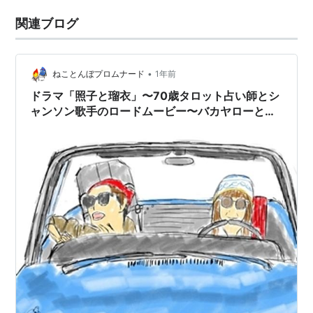
関連ブログ
•
ねことんぼプロムナード
1年前
ドラマ「照子と瑠衣」〜70歳タロット占い師とシ
ャンソン歌手のロードムービー〜バカヤローと言
って束縛と決別！