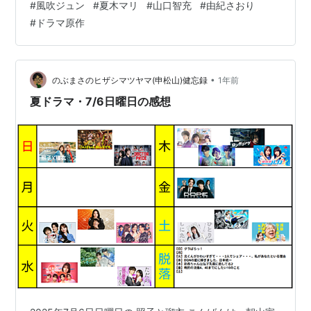
#
風吹ジュン
#
夏木マリ
#
山口智充
#
由紀さおり
想 ドラマと原作の相違点 ドラマ「照子と瑠衣」とは ド
#
ドラマ原作
ラマ「照子と瑠衣」とは、2025年6月22日（日）に放送
を開始したNHKのBSドラマ↓ www.nhk.jp 私がこの作品
のことを知ったのはNHKの番宣でして、オープンカーに
乗った女…
•
のぶまさのヒザシマツヤマ(申松山)健忘録
1年前
夏ドラマ・7/6日曜日の感想