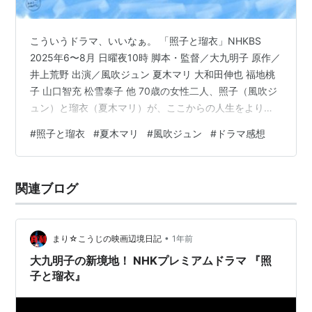
こういうドラマ、いいなぁ。 「照子と瑠衣」NHKBS
2025年6〜8月 日曜夜10時 脚本・監督／大九明子 原作／
井上荒野 出演／風吹ジュン 夏木マリ 大和田伸也 福地桃
子 山口智充 松雪泰子 他 70歳の女性二人、照子（風吹ジ
ュン）と瑠衣（夏木マリ）が、ここからの人生をよりよ
くするために、逃避行を企てる。 照子は、専業主婦とし
#
照子と瑠衣
#
夏木マリ
#
風吹ジュン
#
ドラマ感想
てここまで我慢に我慢を重ねてきたモラハラ夫（大和田
伸也）と決別する決意をし、シャンソン歌手の瑠衣は、
アパートを追い出されて途方にくれていた。 そんな二人
関連ブログ
が、中学校時代のように手に手を取り合って、照子の夫
のBMWで走る。 行った先は、照子の占いの師匠がクリス
マスのときだ…
•
まり☆こうじの映画辺境日記
1年前
大九明子の新境地！ NHKプレミアムドラマ 『照
子と瑠衣』