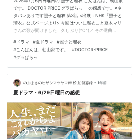
2025年7月6日日曜日の 照子と瑠衣 こんばんは、朝山家
です。 DOCTOR PRICE グラぱらっ！ の感想です。※ネ
タバレありです照子と瑠衣 第3話 <出展：NHK『照子と
瑠衣』公式ページより> 今回はついに瑠衣こと夏木マリ
さんの歌が聞けました、久しぶり(^O^)／ その選曲
は、”花の首飾り”・・・って、GSかい(^_-)-☆ それは中
#
ドラマ
#
夏ドラマ
#
照子と瑠衣
学の頃、野球のグランドの土手で泣いている照子のそば
#
こんばんは、朝山家です。
#
DOCTOR-PRICE
に 座って口ずさんだ思い出の歌でした。 歌い終わって瑠
#
グラぱらっ！
衣は立ち去ってしまいました。 なんで照子が泣いていた
のか？その後2人は？ は、To be continued・・・でし
た。 今回、照子が逃避行してきたペ…
•
のぶまさのヒザシマツヤマ(申松山)健忘録
1年前
夏ドラマ・6/29日曜日の感想