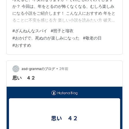
か？ 今回は、年をとるのが怖くなくなる、むしろ楽しみ
になる小説をご紹介します！ こんな人におすすめ 年をと
ることに不安を感じる方 楽しい小説を読みたい方 破天荒
な話を読みたい方 ざんねんなスパイ（一條次郎) あらす
#
ざんねんなスパイ
#
照子と瑠衣
じ おすすめポイント 照子と瑠衣 (井上荒野) あらすじ お
#
おかげで、死ぬのが楽しみになった
#
敬老の日
すすめポイント おかげで、死ぬのが楽しみになった (遠
#
おすすめ
未真幸) あらすじ おすすめポイント まとめ ざんねんなス
パイ（一條次郎) リンク あらすじ 主人公が73歳の新人ス
パイ、コードネームは「ルーキー」。 この年までずっ
と…
•
asd-granmaのブログ
2年前
思い ４２