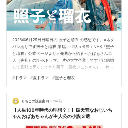
2025年6月29日日曜日の 照子と瑠衣 の感想です。※ネタ
バレありです照子と瑠衣 第1話～2話 <出展：NHK『照子
と瑠衣』公式ページより> 先週から始まったばぁさん二
人（失礼）のNHKドラマ。 片や大学卒業してすぐに結婚
して旦那に尽くしてきた照子（風吹ジュンさん）、 片や
アパートから追い出され行き場のない売れない歌手・瑠
#
ドラマ
#
夏ドラマ
#
照子と瑠衣
衣（夏木マリさん）。 二人は、中学1年からの友達で、瑠
衣の『助けて』に反応して決意した照子が 旦那の車とお
金をもって雪深い別称に逃避行するというお話。 正直、1
•
話は、電気もガスもない寒い別荘で寝袋で寝る二人が描
もちこの読書案内
2年前
かれ、 この先どんなことが起こるのかわかりませんでし
【人生100年時代の理想？！】破天荒なおじいち
たが、 2話…
ゃんおばあちゃんが主人公の小説３選