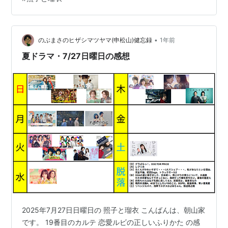
人々と仲良くなりながら、人生の次のステップを模索し
始める。。。■かなりの傑作だった通称『かぞかぞ』に
続いて大九明子がNHKで撮った原作もののドラマで、
•
『かぞかぞ』みたいに自在に変な演出とか編集はしてな
のぶまさのヒザシマツヤマ(申松山)健忘録
1年前
くて、比較的おとなしい。コメディ要素は控えめだ。な
夏ドラマ・7/27日曜日の感想
にしろ主演が風吹ジュンと夏木…
2025年7月27日日曜日の 照子と瑠衣 こんばんは、朝山家
です。 19番目のカルテ 恋愛ルビの正しいふりかた の感