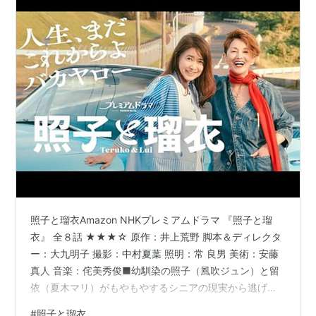
照子と瑠衣Amazon NHKプレミアムドラマ 『照子と瑠
衣』 全８話 ★★★☆ 原作：井上荒野 脚本＆ディレクタ
ー：大九明子 撮影：中村夏葉 照明：常 良男 美術：安藤
真人 音楽：侘美秀俊■幼馴染の照子（風吹ジュン）と留
依（夏木マリ）がもやもやするシニアの現実から逃げ出
して、八ヶ岳の他人の別荘を勝手に根城にして、地元の
#
照子と瑠衣