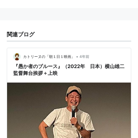
生年月日：1980年6月9日
サイズ：T 161cm B：85 W：58 H：84 S：24
出身地：静岡県
血液型：A型
関連ブログ
•
カトリーヌの「朝１日１映画」
4年前
『愚か者のブルース』（2022年 日本）横山雄二
監督舞台挨拶＋上映