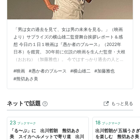
「男は女の過去を見て、女は男の未来を見る。」（映画
より）サプライズの横山雄二監督舞台挨拶レポート＆感
想 今日の１日１映画は『愚か者のブルース』（2022年
日本）を鑑賞。 30年前に伝説の映画を生んだ監督・大根
（おおね）（加藤雅也）。 今ではすっかり過去の人とな
り、ピンサロ嬢タマコ（熊切あさ美）のヒモに落ちぶれ
#
映画
#
愚か者のブルース
#
横山雄二
#
加藤雅也
て空虚な日々を過ごしていた。 そんなある日、タマコの
#
熊切あさ美
昔の恋人（仁科貴）が現れ、大根とタマコは大学時代の
後輩が館長（横山雄二）を務める広島のストリップ劇場
に逃げ込む。 2人は劇場の楽屋に住み込むことになり、
ネットで話題
もっと見る
館長や歓楽街の仲間たちは彼らを温かく迎え入れる
が…。 『浮気なストリッパー』『彼女は…
23
18
ブックマーク
ブックマーク
「る〜ぷ」に 出川哲朗 熊切あさ
出川哲朗が 五福うさぎ
美 スイカヘルメットで寄り道 出川
を楽しむ 熊切あさ美