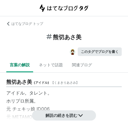
はてなブログ トップ
熊切あさ美
このタグでブログを書く
言葉の解説
ネットで話題
関連ブログ
熊切あさ美
(
アイドル
)
【
くまきりあさみ
】
アイドル。タレント。
ホリプロ所属。
元 チェキッ娘 ID006
解説の続きを読む
元 METAMO
熊切あさ美→くまきりあさ美(改名)