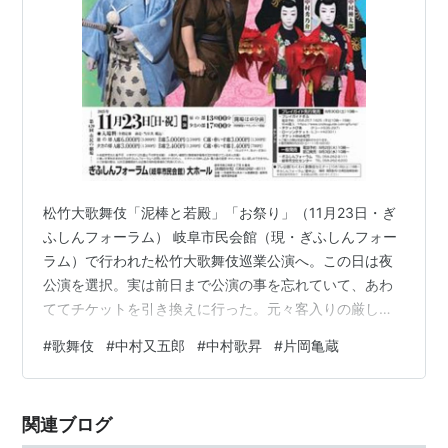
松竹大歌舞伎「泥棒と若殿」「お祭り」（11月23日・ぎ
ふしんフォーラム） 岐阜市民会館（現・ぎふしんフォー
ラム）で行われた松竹大歌舞伎巡業公演へ。この日は夜
公演を選択。実は前日まで公演の事を忘れていて、あわ
ててチケットを引き換えに行った。元々客入りの厳しい
（なのに日取りはいつもいい）岐阜だけに心配だった
#
歌舞伎
#
中村又五郎
#
中村歌昇
#
片岡亀蔵
が、1階は8割方入っていたようで何より（2階はほとんど
入っていない）。チケットをしっかり確認していなかっ
たが、実質一番前の席でびっくり（写真下）。 今回は又
関連ブログ
五郎率いる播磨屋一派による公演。歌昇の息子、種太郎