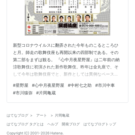
新型コロナウイルスに翻弄された今年ものこるところひ
と月。師走の歌舞伎座も再開以来の四部制である。その
第二部をまずは観る。 『心中月夜星野屋』は二年前の納
涼歌舞伎に初演された新作歌舞伎。昨年は金丸座で、そ
して今年は歌舞伎座でと、新作としては異例なペースで
再演をかさねている。ひとつには今年度はじっくり稽古
#
星野屋
#
心中月夜星野屋
#
中村七之助
#
市川中車
して新しい作品に挑むことが許されないため、出演者も
#
市川猿弥
#
片岡亀蔵
少なくすでにできあがっているコンテンツを、というこ
ともあるだろう。またどうじに、この『星野屋』を歌舞
伎のあたらしいレパートリーとして定着させようとい
はてなブログ
>
アート
>
片岡亀蔵
う、作り手の意志も感じられる。 一昨年の初演のとき
はてなブログ タグとは
ヘルプ
開発ブログ
はてなブログトップ
も、そのシンプルで効果的な構成のよさは際立ってお
り…
Copyright (C) 2001-
2026
Hatena.