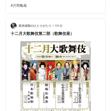
送先で死亡が確認された。他に煙を吸ったとみられる住
#
片岡亀蔵
民の60代男性1人も搬送された。署が出火原因や身元を調
べている。 署などによると、現場は3階建てで、搬送さ
れた住民男性と兄の2人暮らし。兄は出火時に2階にお
•
り、逃げて無事だった。死亡したのは住民男性の知人と
黒井緑朗のひとりがたり
6年前
みられる。 参照元：https://news.yahoo.co.jp/ <s…
十二月大歌舞伎第二部（歌舞伎座）