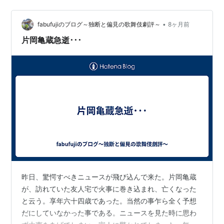
と秀乃介がこの地で初お目見えとなる。つまり親、子、
孫と3代が揃って舞台に立つ。巡業公演だか…
•
fabufujiのブログ～独断と偏見の歌舞伎劇評～
8ヶ月前
片岡亀蔵急逝･･･
昨日、驚愕すべきニュースが飛び込んで来た。片岡亀蔵
が、訪れていた友人宅で火事に巻き込まれ、亡くなった
と云う。享年六十四歳であった。当然の事乍ら全く予想
だにしていなかった事である。ニュースを見た時に思わ