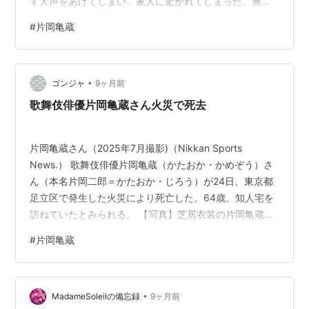
ず大声をあげてしまい、家人に驚かれてしまった。無念
以外の言葉が出てこない。兄市蔵の心中を思うと、居た
#
片岡亀蔵
堪れない気持ちである。 十月は御園座に出ていたとの事
であるが筆者は観ていないので、八月の納涼歌舞伎にお
ける野田版「研辰の討たれ」でからくり人形と番五郎を
•
演じていたのが、私が観た亀蔵の最後の舞台姿になって
ゴンジャ
9ヶ月前
しまった。出は短い乍ら総てを持って行ってしまう怪演
歌舞伎俳優片岡亀蔵さん火災で死去
で、強烈なインパクトを残すものであった。来月筆者…
片岡亀蔵さん（2025年7月撮影)（Nikkan Sports
News.） 歌舞伎俳優片岡亀蔵（かたおか・かめぞう）さ
ん（本名片岡二郎＝かたおか・じろう）が24日、東京都
足立区で発生した火災により死亡した。64歳。知人宅を
訪ねていたとみられる。 【写真】芝居衣装の片岡亀蔵さ
ん 松竹も同日、亀蔵さんの訃報を発表し、葬儀などは決
#
片岡亀蔵
まり次第発表するとした。亀蔵さんの最後の舞台は25年
10月名古屋・御園座「京鹿子娘道成寺」「鼠小紋春着雛
形」だった。 亀蔵さんは5代目片岡市蔵さん（91年死
•
去）の次男で、65年に本名で初舞台を踏んだ。69年に4
MadameSoleilの備忘録
9ヶ月前