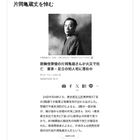
代目片岡亀蔵を襲名し、95年に名題昇進した。 時代物、
片岡亀蔵丈を悼む
世話物、…