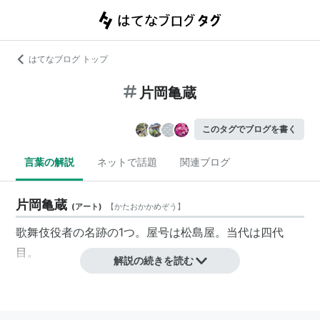
はてなブログ トップ
片岡亀蔵
このタグでブログを書く
言葉の解説
ネットで話題
関連ブログ
片岡亀蔵
(
アート
)
【
かたおかかめぞう
】
歌舞伎役者の名跡の1つ。屋号は松島屋。当代は四代
目。
解説の続きを読む