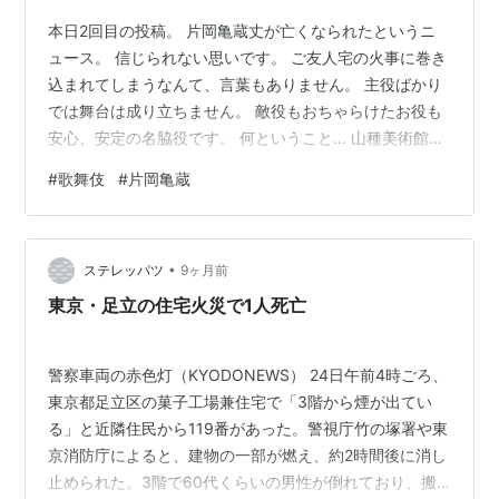
本日2回目の投稿。 片岡亀蔵丈が亡くなられたというニ
ュース。 信じられない思いです。 ご友人宅の火事に巻き
込まれてしまうなんて、言葉もありません。 主役ばかり
では舞台は成り立ちません。 敵役もおちゃらけたお役も
安心、安定の名脇役です。 何ということ… 山種美術館で
お一人で絵画鑑賞しているお姿を何度か拝見して、本当
#
歌舞伎
#
片岡亀蔵
に絵がお好きなんだなと思ってました。 知的な役者さん
だと。 64歳、歌舞伎役者としてはこれからなのに。 本
当に残念です。 謹んで哀悼の意を表します。 合掌
•
https://ping.blogmura.com/xmlrpc/khhwqe1bcvs9/
ステレッパツ
9ヶ月前
東京・足立の住宅火災で1人死亡
警察車両の赤色灯（KYODONEWS） 24日午前4時ごろ、
東京都足立区の菓子工場兼住宅で「3階から煙が出てい
る」と近隣住民から119番があった。警視庁竹の塚署や東
京消防庁によると、建物の一部が燃え、約2時間後に消し
止められた。3階で60代くらいの男性が倒れており、搬