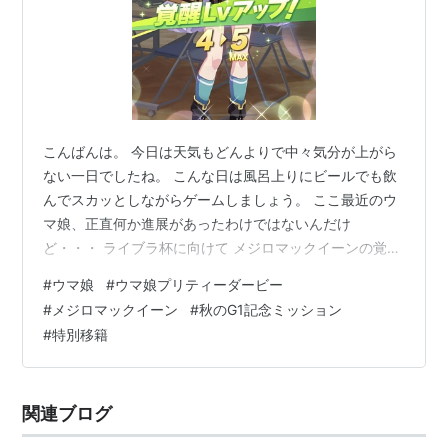
こんばんは。 今日は天気もどんよりで中々気分が上がら
ない一日でしたね。 こんな日は風呂上りにビールでも飲
んでスカッとしながらゲームしましょう。 ここ最近のウ
マ娘、正直何か進展があったわけではないんだけ
ど・・・ ライブラ杯に向けて メジロマックイーンの覚醒
レベルを最大に。 マックイーンはかなり好きなウマ娘な
#
ウマ娘
#
ウマ娘プリティーダービー
ので、ライブラ杯に向けて育成頑張るぞ～！ そして特別
#
メジロマックイーン
#
秋のG1記念ミッション
移籍は 光の速さで締め切られました。 明日にまた切り替
#
特別移籍
わるのね、マックイーンの覚醒レベル上げでマニーが溶
けたからありがてえ。 次はナリタタイシンの覚醒レベル
を上げるかな～。 そしてマニー枯渇に悩んでいた矢先に
関連ブログ
秋のGⅠ記念ミッション第2弾、こ…