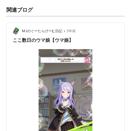
関連ブログ
•
MJのぐーたらげーむ日記
5年前
ここ数日のウマ娘【ウマ娘】