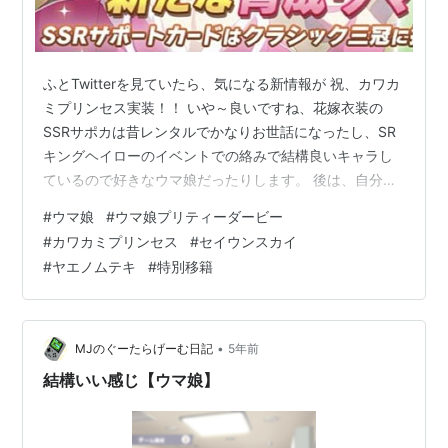
ふとTwitterを見ていたら、気になる新情報が 祝、カワカ
ミプリンセス実装！！ いや～良いですね、花嫁衣装の
SSRサポカは昔レンタルでかなりお世話になったし、SR
キングヘイローのイベントでの絡みで結構良いキャラし
ているので好きなウマ娘だったりします。 後は、自分の
父親が実物のカワカミプリンセスが好きで当時よく馬券
#
ウマ娘
#
ウマ娘プリティーダービー
を買ってテレビで競馬を見ていたので印象に残ってるん
#
カワカミプリンセス
#
セイウンスカイ
ですよね。 2006年のエリザベス女王杯で1着で入ったん
#
ヤエノムテキ
#
特別移籍
だけど進路妨害の判定をされて降格し、泣く泣くフサイ
チパンドラに勝利を譲って荒れたのは未だに記憶に残っ
ています。 アオハル杯で出てくるカワカミプリンセスが
中距離の差し馬なので、その…
•
MJのぐーたらげーむ日記
5年前
結構いい感じ【ウマ娘】