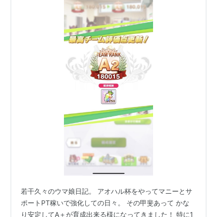
若干久々のウマ娘日記。 アオハル杯をやってマニーとサ
ポートPT稼いで強化しての日々。 その甲斐あって かな
り安定してA＋が育成出来る様になってきました！ 特に1