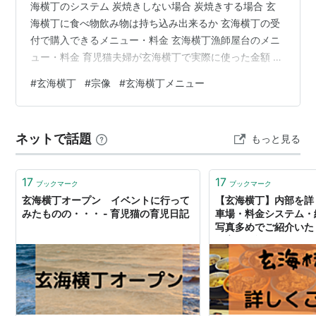
海横丁のシステム 炭焼きしない場合 炭焼きする場合 玄
海横丁に食べ物飲み物は持ち込み出来るか 玄海横丁の受
付で購入できるメニュー・料金 玄海横丁漁師屋台のメニ
ュー・料金 育児猫夫婦が玄海横丁で実際に使った金額 玄
海横丁の満足度レビュー 玄海横丁の縁日 玄海横丁は人気
#
玄海横丁
#
宗像
#
玄海横丁メニュー
があるので予約がお勧めですよ 玄海横丁いかがでしたで
しょうか？ 玄海横丁とは 玄海横丁とは福岡県宗像市神湊
にオープンした屋台村です。 以前も記事にしましたが、
ネットで話題
もっと見る
人が多すぎて中には入らなかったという残念な記事にな
っておりました。 www.ikujineko.com あれほど華々しく
オ…
17
17
ブックマーク
ブックマーク
玄海横丁オープン イベントに行って
【玄海横丁】内部を詳
みたものの・・・ - 育児猫の育児日記
車場・料金システム
写真多めでご紹介いたし
の育児日記