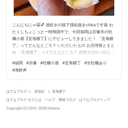
こんにちにゃ😺💕 酒好きの猫下僕絵描きchikaです😆 わ
たくしちょこっと一時帰国中で、今回福岡は宗像市の牡
蠣小屋【玄海横丁】にデビューしてきました！ 「玄海横
丁」ってどんなところ？ いただいたもの お店情報とまと
め 「玄海横丁」ってどんなところ？ 店頭ではせっせと炭
火を起こしています 入り口で受付をして入場するスタイ
#
福岡
#
宗像
#
牡蠣小屋
#
玄海横丁
#
生牡蠣あり
ル炭代1,000円支払います 入って右側には海鮮屋台、左
#
海鮮丼
側には金魚すくいや風船鉄砲などのゲーム屋台が並びま
す 中は広々〜〜〜！窓越しに海が見渡せます😆テラス席
もありますが、めっちゃ寒い日だったので屋内席！ こち
はてなブログ
>
未指定
>
玄海横丁
らセルフでブルゾンをゲット→炭の灰が飛んできたり牡
はてなブログ タグとは
ヘルプ
開発ブログ
はてなブログトップ
蠣の汁が飛んできたり…
Copyright (C) 2001-
2026
Hatena.