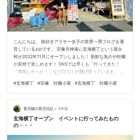
こんにちは。 旅好きアラサー女子の世界一周ブログを運
営しているziziです。 宗像市神湊に玄海横丁という屋台
村が2022年11月にオープンしました！ 新鮮な魚介や牡蠣
が炭焼で楽しめます！ SNSでは早くも「行ってきた！
「美味しかった！」など口コミが飛び交っています。 本
記事では玄海横丁の気になるあれこれ ✔️ 予約や駐車場 ✔️
#
玄海横丁
#
宗像 牡蠣小屋
#
玄海横丁 牡蠣小屋
メニュー、料金、システム ✔️ 行った方のリアルな口コ
ミ、よくある質問 などについてまとめました。ぜひご参
考ください^^ ※当記事の情報は2023年1月当時のもので
•
す。情報は随時変更の可能性がありますのでご了承くだ
育児猫の育児日記
4年前
さい。 玄海横丁の予約はできる？ 玄海横丁の駐車場 玄…
玄海横丁オープン イベントに行ってみたもの
の・・・