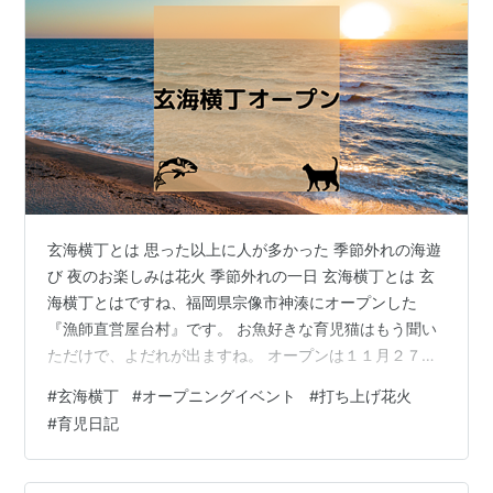
玄海横丁とは 思った以上に人が多かった 季節外れの海遊
び 夜のお楽しみは花火 季節外れの一日 玄海横丁とは 玄
海横丁とはですね、福岡県宗像市神湊にオープンした
『漁師直営屋台村』です。 お魚好きな育児猫はもう聞い
ただけで、よだれが出ますね。 オープンは１１月２７
日。 ただ育児猫家からはそれなりに遠いですし、こんな
#
玄海横丁
#
オープニングイベント
#
打ち上げ花火
のオープン初日に行っても人が多いだけでいいことない
#
育児日記
よね～と旦那と言っていました。 ところが、オープニン
グイベントとして、輪投げ・射的・ボールすくいなどの
縁日的なお遊びがあるほか、魚のつかみ取りもあるとの