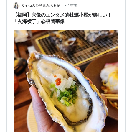
こと！ ちょうどそっち方面にちょっとした用事もあった
•
Chikaの台湾飲みある記！
1年前
し、魚のつかみ取りはなかなか体験で…
【福岡】宗像のエンタメ的牡蠣小屋が楽しい！
「玄海横丁」@福岡宗像