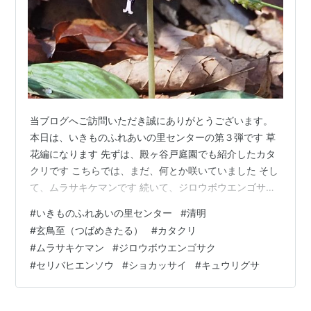
当ブログへご訪問いただき誠にありがとうございます。
本日は、いきものふれあいの里センターの第３弾です 草
花編になります 先ずは、殿ヶ谷戸庭園でも紹介したカタ
クリです こちらでは、まだ、何とか咲いていました そし
て、ムラサキケマンです 続いて、ジロウボウエンゴサク
とセリバヒエンソウです ラストは、ショカッサイとキュ
#
いきものふれあいの里センター
#
清明
ウリグサです ショカッサイは、ムラサキダイコンなど
#
玄鳥至（つばめきたる）
#
カタクリ
様々な別称がありますね そう言えば、４月４日は、二十
#
ムラサキケマン
#
ジロウボウエンゴサク
四節気の「清明」でした 七十二候では「玄鳥至」(つばめ
#
セリバヒエンソウ
#
ショカッサイ
#
キュウリグサ
きたる)です 今日の散歩で、何と、ツバメが飛んでいまし
た もう、渡ってきたのかと驚きました 本日は以上です
最後までご覧いただき…