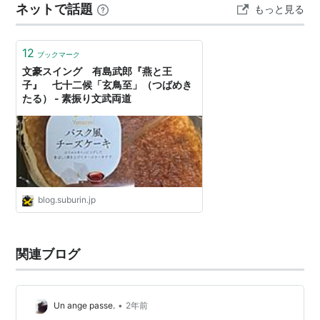
ネットで話題
もっと見る
12
ブックマーク
文豪スイング 有島武郎『燕と王
子』 七十二候「玄鳥至」（つばめき
たる） - 素振り文武両道
blog.suburin.jp
関連ブログ
•
Un ange passe.
2年前