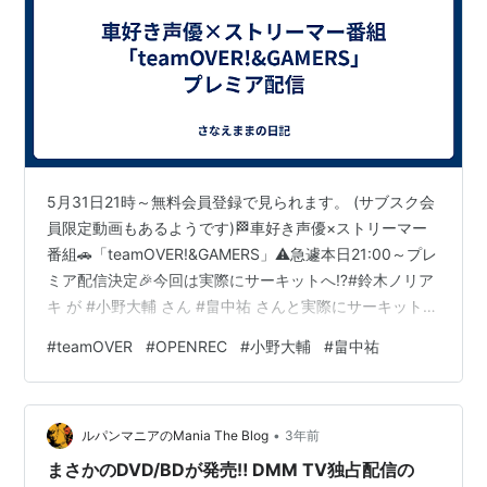
5月31日21時～無料会員登録で見られます。 (サブスク会
員限定動画もあるようです)🏁車好き声優×ストリーマー
番組🚗「teamOVER!&GAMERS」⚠️急遽本日21:00～プレ
ミア配信決定🎉今回は実際にサーキットへ⁉️#鈴木ノリア
キ が #小野大輔 さん #畠中祐 さんと実際にサーキット走
行に挑戦‼️🔥▼配信はコチラ
#
teamOVER
#
OPENREC
#
小野大輔
#
畠中祐
▼https://t.co/yDahuoIoSz#teamOVER #OPENREC
pic.twitter.com/NyVrcrL8Lp— teamOVER!&GAMERS
(@teamOVER_GAMERS) 2024年5月31日 小野さんは、
•
今回もオチでしたね～😊 サブス…
ルパンマニアのMania The Blog
3年前
まさかのDVD/BDが発売‼ DMM TV独占配信の