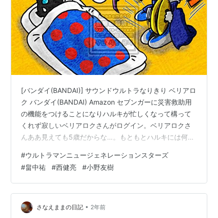
[バンダイ(BANDAI)] サウンドウルトラなりきり ベリアロ
ク バンダイ(BANDAI) Amazon セブンガーに災害救助用
の機能をつけることになりハルキが忙しくなって構って
くれず寂しいベリアロクさんがログイン。ベリアロクさ
んああ見えても5歳だからな…。もともとハルキには何か
甘いけどゼットさんには塩対応なので仲良くケンカしな
#
ウルトラマンニュージェネレーションスターズ
的授業風景になっておる。自由気ままに持ち主を変える
#
畠中祐
#
西健亮
#
小野友樹
けどなんやかんやでハルキ&ゼットさんのところへ戻って
くる。猫だ。 www.m78-online.net 闇の力を使うため体
への負担が大きく、ハルキと一体化してる時は使えない
形態。初耳！それにしても「いつザ・キングダムと…
•
さなえままの日記
2年前