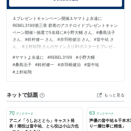
リスト::声優/は行
⚓プレゼントキャンペーン開催⚓ヤマトよ永遠に
REBEL3199第三章 群青のアステロイドプレゼントキャン
ペーン開催✨抽選で5名様に#小野大輔 さん、#桑島法子
さん、#鈴村健一 さん、#赤羽根健治 さん、#畠中祐 さ
ん、 #上村祐翔 さんのサイン入りB1ポスターをプレゼン
ト！■応募方法…— 『ヤマトよ永遠に REBEL3199』公式
#
ヤマトよ永遠に
#
REBEL3199
#
小野大輔
(@new_yamato_2199) 2025年5月2日
#
桑島法子
#
鈴村健一
#
赤羽根健治
#
畠中祐
#
上村祐翔
ネットで話題
もっと見る
70
63
ブックマーク
ブックマーク
アニメ「うしおととら」キャスト発
声優の畠中祐＆千本木
表！潮役は畠中祐、とら役は小山力也
り一層仕事に精進」