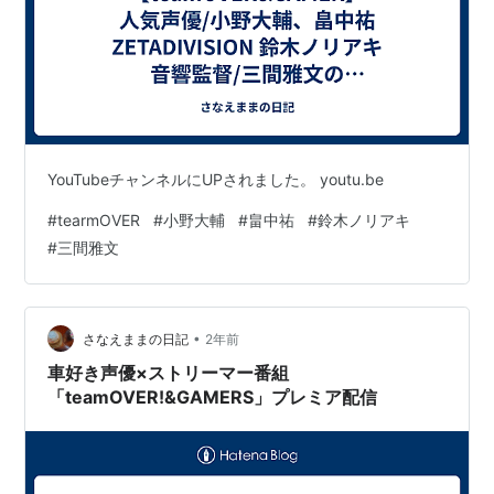
YouTubeチャンネルにUPされました。 youtu.be
#
tearmOVER
#
小野大輔
#
畠中祐
#
鈴木ノリアキ
#
三間雅文
•
さなえままの日記
2年前
車好き声優×ストリーマー番組
「teamOVER!&GAMERS」プレミア配信