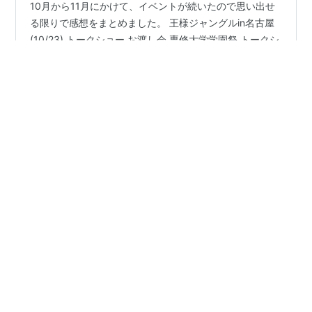
10月から11月にかけて、イベントが続いたので思い出せ
る限りで感想をまとめました。 王様ジャングルin名古屋
(10/23) トークショー お渡し会 専修大学学園祭 トークシ
ョー(11/6) お茶の水女子大学 大学学生有志団体カリオペ
イア主催 トークショー(11/12) 王様ジャングルin名古屋
(10/23) 王様ジャングルin名古屋！！！！ドチャクソ楽し
#
王様ジャングル
#
小林千晃
#
鈴木崚汰
#
小林裕介