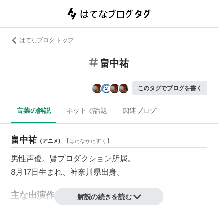
はてなブログ トップ
畠中祐
このタグでブログを書く
言葉の解説
ネットで話題
関連ブログ
畠中祐
(
アニメ
)
【
はたなかたすく
】
男性声優。賢プロダクション所属。
8月17日生まれ、神奈川県出身。
主な出演作品
解説の続きを読む
TVアニメ