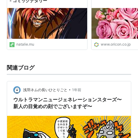
- コミックナタリー
natalie.mu
www.oricon.co.jp
関連ブログ
•
浅羽ネムの長いひとりごと
1年前
ウルトラマンニュージェネレーションスターズ〜
新人の目覚めの刻でございますぞ〜