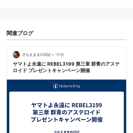
遊☆戯☆王ZEXAL
（九十九遊馬）
うしおととら
（蒼月潮）
甲鉄城のカバネリ（生駒）
関連ブログ
僕のヒーローアカデミア（上鳴電気）
バッテリー
（永倉豪）
•
さなえままの日記
1年前
劇場アニメ
ヤマトよ永遠に REBEL3199 第三章 群青のアステ
ロイド プレゼントキャンペーン開催
KING OF PRISM by PrettyRhythm（香賀美タイガ）
吹き替え
ナルニア国物語（エドマンド・ペベンシー（スキャ
ンダー・ケインズ））
ミュータント・タートルズ （ミケランジェロ（ノエ
ル・フィッシャー））