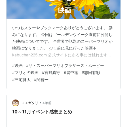
いつもスターやブックマークありがとうございます。 励
みになります。 今回はゴールデンウイーク直前に公開し
た映画についてです。 全世界で話題のスーパーマリオが
映画になりました。 少し前に見に行った映画↓
kabuchan225.com 公式サイトにある事には触れます
が、ストーリーには触れません。 映画は映画館で見ても
#
映画
#
ザ・スーパーマリオブラザーズ・ムービー
らいたいと思っているので。 映画『ザ・スーパーマリオ
#
マリオの映画
#
宮野真守
#
畠中祐
#
志田有彩
ブラザーズ・ムービー』本日公開。 | トピックス |
#
三宅健太
#
関智一
Nintendo ４月２８日公開されました。 子供達待望の映
画ではないでしょうか。 ストーリーはわかりやすくでき
ており、すごく理解がしやすい物でした。 それでいてゲ
ームをする子供…
•
コエガタリ
4年前
10～11月イベント感想まとめ