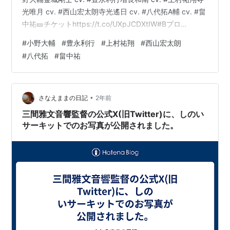
光唯月 cv. #西山宏太朗寺光遙日 cv. #八代拓A輔 cv. #畠
中祐🎫チケットhttps://t.co/UXpJCDXtIW#Bプロ
pic.twitter.com/SslRys6R7Q— B-PROJECT展-WORLD
#
小野大輔
#
豊永利行
#
上村祐翔
#
西山宏太朗
＊EXPO- (@Bpro_expo) 2024年9月4日
#
八代拓
#
畠中祐
•
さなえままの日記
2年前
三間雅文音響監督の公式X(旧Twitter)に、しのい
サーキットでのお写真が公開されました。