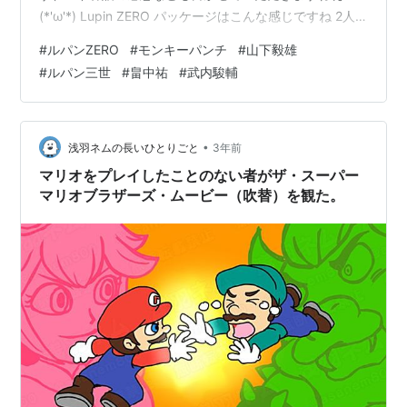
(*'ω'*) Lupin ZERO パッケージはこんな感じですね 2人
とも良い笑顔じゃ(〃´∪｀〃) こちらのパッケージ版は
#
ルパンZERO
#
モンキーパンチ
#
山下毅雄
DVD/BDのどちらを選べます 私はBD版にしました 品名は
#
ルパン三世
#
畠中祐
#
武内駿輔
BOXですが2枚Discってねｗ 中パッケージは外パッケー
ジのデザインがカラーになってますね 出した時の笑顔に
こちらも笑みが( *´艸｀) 影がある為か躍動感を感じます
ね ディスクレーベルはこんな感じ …
•
浅羽ネムの長いひとりごと
3年前
マリオをプレイしたことのない者がザ・スーパー
マリオブラザーズ・ムービー（吹替）を観た。