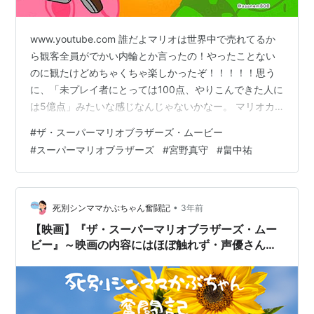
www.youtube.com 誰だよマリオは世界中で売れてるか
ら観客全員がでかい内輪とか言ったの！やったことない
のに観たけどめちゃくちゃ楽しかったぞ！！！！！思う
に、「未プレイ者にとっては100点、やりこんできた人に
は5億点」みたいな感じなんじゃないかなー。 マリオカ
ート8 デラックス|オンラインコード版 任天堂 Amazon
#
ザ・スーパーマリオブラザーズ・ムービー
ランキング参加中映画 ランキング参加中アニメ
#
スーパーマリオブラザーズ
#
宮野真守
#
畠中祐
•
死別シンママかぶちゃん奮闘記
3年前
【映画】『ザ・スーパーマリオブラザーズ・ムー
ビー』～映画の内容にはほぼ触れず・声優さんメ
イン～