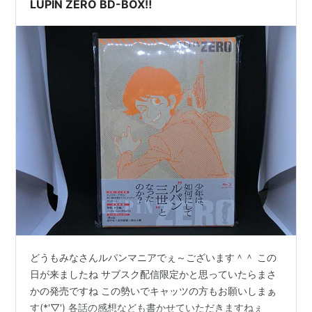
LUPIN ZERO BD-BOX‼
どうもみなさんルパンマニアでぇ～ございます＾＾ この
日が来ましたね サブスク配信限定かと思っていたらまさ
かの発売ですね この勢いでキャッツの方もお願いしまぁ
す(*'▽') 各話の感想なども書かせていただきますねぇ