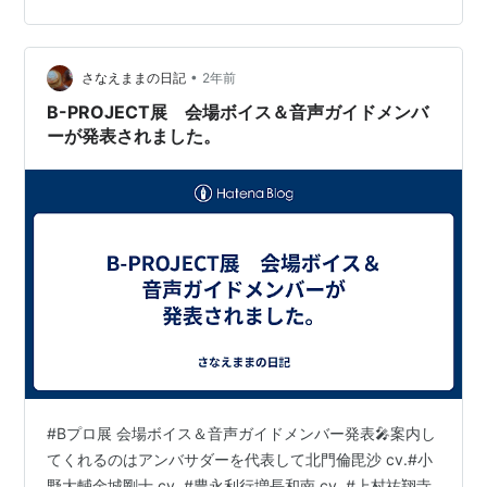
— 畠中祐 official (@tasuku_kenpro) 2024年11月30日
•
さなえままの日記
2年前
B-PROJECT展 会場ボイス＆音声ガイドメンバ
ーが発表されました。
#Bプロ展 会場ボイス＆音声ガイドメンバー発表🎤案内し
てくれるのはアンバサダーを代表して北門倫毘沙 cv.#小
野大輔金城剛士 cv. #豊永利行増長和南 cv. #上村祐翔寺