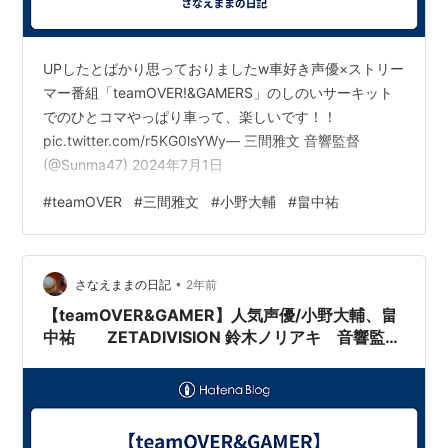
UPしたとばかり思っておりましたw車好き声優×ストリー
マー番組「teamOVER!&GAMERS」のしのいサーキット
でのひとコマやっぱり車って、楽しいです！！
pic.twitter.com/r5KG0lsYWy— 三間雅文 音響監督
(@Sunma47) 2024年7月1日
#
teamOVER
#
三間雅文
#
小野大輔
#
畠中祐
•
さなえままの日記
2年前
【teamOVER&GAMER】人気声優/小野大輔、畠
中祐 ZETADIVISION 鈴木ノリアキ 音響監
督/三間雅文のサーキットチャレンジ！PART1