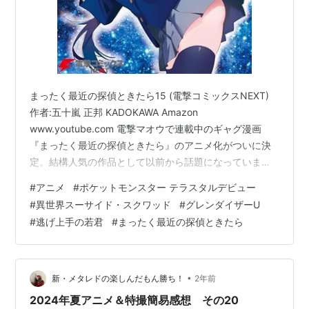
まったく最近の探偵ときたら15 (電撃コミックスNEXT)
作者:五十嵐 正邦 KADOKAWA Amazon
www.youtube.com 電撃マオウで連載中のギャグ漫画
『まったく最近の探偵ときたら』のアニメ化がついに決
定。結構人気の作品として以前から話題になっていまし
たが、アニメがついにやってきたことに驚きと納得を同
#
アニメ
#
ポケットモンスター テラスタルデビュー
時に覚えました。ニコニコ静画などでちょくちょく読ん
#
異世界スーサイド・スクワッド
#
グレンダイザーU
でいた身としても、ようやくアニメが来たか……！という
#
逃げ上手の若君
#
まったく最近の探偵ときたら
気持ちになりますね。アニメで動くマキちゃんがついに
見られるのね……！ manga.nicovideo.jp ↑気になる人は
リンク先の原作漫画をチェックだ！ 上の特報PVも早速…
•
新・メタレドの楽しんだもん勝ち！
2年前
2024年夏アニメ＆特撮簡易感想 その20