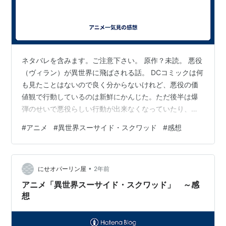
ネタバレを含みます。ご注意下さい。 原作？未読。 悪役
（ヴィラン）が異世界に飛ばされる話。 DCコミックは何
も見たことはないので良く分からないけれど、悪役の価
値観で行動しているのは新鮮にかんじた。ただ後半は爆
弾のせいで悪役らしい行動が出来なくなっていたり、王
国に切り捨てられて酒場で荒れていて小物っぽくなって
#
アニメ
#
異世界スーサイド・スクワッド
#
感想
魅力が減ったと思う。 ハーレイ・クインの演技は良かっ
た、好きな演技だった。笑い方とか。 作画は上。戦闘シ
ーンは抜群に良いと思う。 ２期は発表は無し。いくらで
•
も続きは制作できそうで、DCの新しい試みだろうと思う
にせオパーリン屋
2年前
ので海外人気次第で決定されるのではないかと。制作さ
アニメ「異世界スーサイド・スクワッド」 ～感
れれば視聴すると思います。 以上、…
想