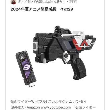
ズ構成の問題の方が致命的で物語展開が面白くない、つ
•
新・メタレドの楽しんだもん勝ち！
2年前
まらないのですよね。 主人公たち全員…
2024年夏アニメ簡易感想 その29
仮面ライダーW(ダブル) スカルマグナム バンダイ
(BANDAI) Amazon www.youtube.com 『仮面ライダー