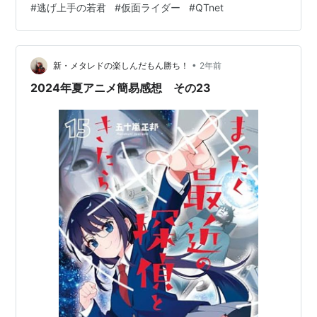
#
逃げ上手の若君
#
仮面ライダー
#
QTnet
センスが愉快で楽しいですね。2種類あるCMも仮面ライ
ダー1号＆仮面ライダー2号のバージョン、仮面ライダー
V3＆ライダーマンのバージョンと別れている…
•
新・メタレドの楽しんだもん勝ち！
2年前
2024年夏アニメ簡易感想 その23