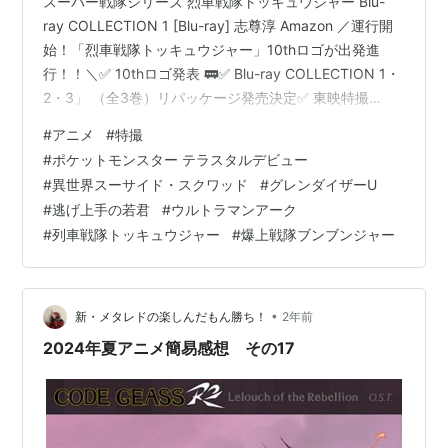
スーパー戦隊シリーズ 烈車戦隊トッキュウジャー Blu-
ray COLLECTION 1 [Blu-ray] 志尊淳 Amazon ／運行開
始！「烈車戦隊トッキュウジャー」10thロゴが出発進
行！！＼✅ 10thロゴ発表 🚃✅ Blu-ray COLLECTION 1・
2・3」 （全3巻）リパッケージ発売決定✅ 東映特撮
YouTube Officialにて 豪華な無料配信企画が決定！🔽 詳
#
アニメ
#
特撮
細https://t.co/THt5Al4qNQ
#
ポケットモンスター テラスタルデビュー
pic.twitter.com/XBOcTnpiA9 — スーパー戦隊オフィシャ
#
異世界スーサイド・スクワッド
#
グレンダイザーU
ル (@sentai_official) 2024年8月18日 2014年に放…
#
逃げ上手の若君
#
ウルトラマンアーク
#
列車戦隊トッキュウジャー
#
爆上戦隊ブンブンジャー
•
新・メタレドの楽しんだもん勝ち！
2年前
2024年夏アニメ簡易感想 その17