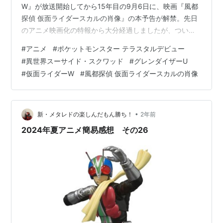
W』が放送開始してから15年目の9月6日に、映画『風都
探偵 仮面ライダースカルの肖像』の本予告が解禁。先日
のアニメ映画化の特報から大分経過しましたが、ついに
本格的な情報が次々と明かされたのは嬉しい限りです。
#
アニメ
#
ポケットモンスター テラスタルデビュー
metared19.hatenablog.com ↑特報解禁時の所感につい
#
異世界スーサイド・スクワッド
#
グレンダイザーU
ては上の記事を参照。 津田健次郎さん演じるおやっさん
#
仮面ライダーW
#
風都探偵 仮面ライダースカルの肖像
（鳴海荘吉／仮面ライダースカル）だけでなく、他のメ
インキャストも明かされ映画の実感がより沸いてくるも
のだったと思います。個人的には少年時代…
•
新・メタレドの楽しんだもん勝ち！
2年前
2024年夏アニメ簡易感想 その26