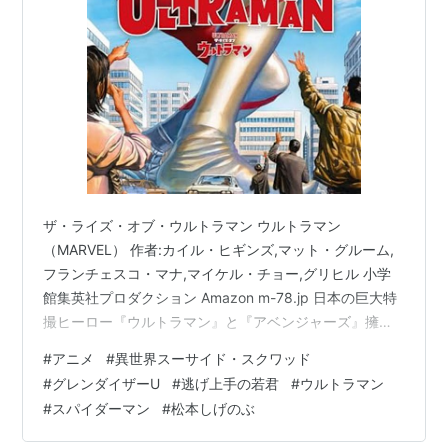
ザ・ライズ・オブ・ウルトラマン ウルトラマン
（MARVEL） 作者:カイル・ヒギンズ,マット・グルーム,
フランチェスコ・マナ,マイケル・チョー,グリヒル 小学
館集英社プロダクション Amazon m-78.jp 日本の巨大特
撮ヒーロー『ウルトラマン』と『アベンジャーズ』擁す
るマーベルコミックがコラボする企画が先日大々的に発
#
アニメ
#
異世界スーサイド・スクワッド
表されました。ウルトラマンのアメコミが発行されたり
#
グレンダイザーU
#
逃げ上手の若君
#
ウルトラマン
日本でアベンジャーズのアニメが放送されたりといった
#
スパイダーマン
#
松本しげのぶ
前例はあれど、両者が本格的にタッグを組むのは中々に
珍しい事態です。早速アメリカ側では『Ultraman x