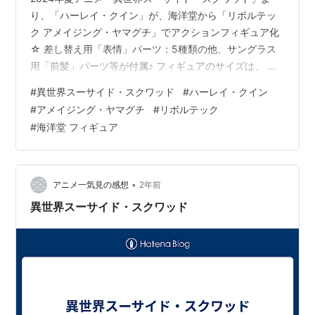
り、「ハーレイ・クイン」が、海洋堂から「リボルテッ
ク アメイジング・ヤマグチ」でアクションフィギュア化
☆ 差し替え用「表情」パーツ：5種類の他、サングラス
用「前髪」パーツ等が付属♪ フィギュアのサイズは、 ノ
ンスケールの全高：約15cm。 原型製作は「山口勝
#
異世界スーサイド・スクワッド
#
ハーレイ・クイン
久」。 （※敬称略） 【限定販売】リボルテック アメイジ
#
アメイジング・ヤマグチ
#
リボルテック
ング・ヤマグチ『ハーレイ・クイン 異世界スーサイド・
#
海洋堂 フィギュア
スクワッドVer.』可動フィギュアは、海洋堂より2025年
12月発売の予定です♪ 【DMM】『ハーレイ・クイン 異世
界スーサイド・スクワッドVer.』1/7 フィギュア【海洋
堂】 【…
•
アニメ一気見の感想
2年前
異世界スーサイド・スクワッド