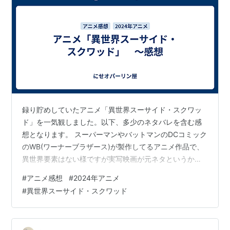
録り貯めしていたアニメ「異世界スーサイド・スクワッ
ド」を一気観しました。以下、多少のネタバレを含む感
想となります。 スーパーマンやバットマンのDCコミック
のWB(ワーナーブラザース)が製作してるアニメ作品で、
異世界要素はない様ですが実写映画が元ネタというかオ
リジナルみたいですね。 お金があるのか作画は良いのに
#
アニメ感想
#
2024年アニメ
もったいないと感じる残念な作品でした。 元ネタ(バット
#
異世界スーサイド・スクワッド
マン？)を知っていれば今作の登場キャラの中身／キャラ
クターのことが理解できて面白いのかも？知れません
が、しかしキャラクターの問題より何より脚本・シリー