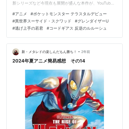
新シリーズなど今現在も展開が盛んな本作が、YouTube
で本編の配信がされることが決定しました。今月18日か
#
アニメ
#
ポケットモンスター テラスタルデビュー
ら毎週日曜に3話ずつ公開していくという方式で、
#
異世界スーサイド・スクワッド
#
グレンダイザーU
『R2』までの全50話を見れる中々に太っ腹な企画となっ
#
逃げ上手の若君
#
コードギアス 反逆のルルーシュ
ています。曰く主人公のルルーシュの誕生日である12月5
日に間に合うようにスケジュールが組まれているとのこ
とで、本編を全て…
•
新・メタレドの楽しんだもん勝ち！
2年前
2024年夏アニメ簡易感想 その14