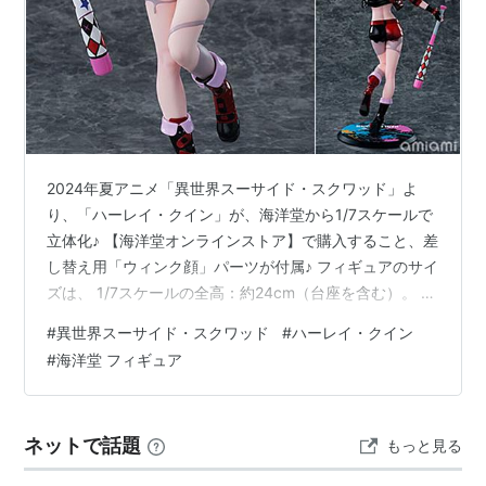
2024年夏アニメ「異世界スーサイド・スクワッド」よ
り、「ハーレイ・クイン」が、海洋堂から1/7スケールで
立体化♪ 【海洋堂オンラインストア】で購入すること、差
し替え用「ウィンク顔」パーツが付属♪ フィギュアのサイ
ズは、 1/7スケールの全高：約24cm（台座を含む）。 原
型製作は「村井太郎」。 （※敬称略） 【限定販売】
#
異世界スーサイド・スクワッド
#
ハーレイ・クイン
1/7『ハーレイ・クイン 異世界スーサイド・スクワッド
#
海洋堂 フィギュア
Ver.』完成品フィギュアは、海洋堂より2025年11月発売
の予定です♪ 【DMM】リボルテック『ハーレイ・クイン
異世界スーサイド・スクワッドVer.』【海洋堂】
ネットで話題
もっと見る
【Amazonビデオ】異世界スーサイド・スクワッド｜
20…