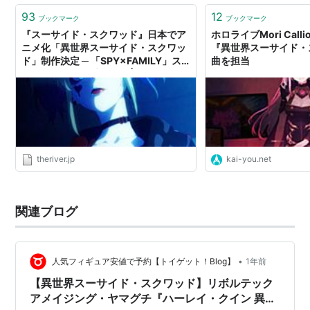
93
12
ブックマーク
ブックマーク
『スーサイド・スクワッド』日本でア
ホロライブMori Call
ニメ化「異世界スーサイド・スクワッ
『異世界スーサイド・
ド」制作決定 ─ 「SPY×FAMILY」ス
曲を担当
タジオがアニメ手掛ける | THE RIVER
theriver.jp
kai-you.net
関連ブログ
•
人気フィギュア安値で予約【トイゲット！Blog】
1年前
【異世界スーサイド・スクワッド】リボルテック
アメイジング・ヤマグチ『ハーレイ・クイン 異世