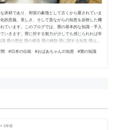
的な床材であり、和室の象徴として古くから愛されていま
文化的意義、美しさ、そして昔ながらの知恵を反映した機
まれています。このブログでは、畳の基本的な知識・手入
していきます。畳に対する魅力が少しでも感じられれば幸
識 畳の歴史 畳の構造 畳の種類 畳に関する知恵 畳は、
を広げたくないときは、粉をたっぷりかけて拭き取る 畳
空間
#
日本の伝統
#
おばあちゃんの知恵
#
畳の知識
つまみ振りかけ、乾いた雑巾で拭き取る ガラスの細か
て取る 畳は、裏…
•
3年前