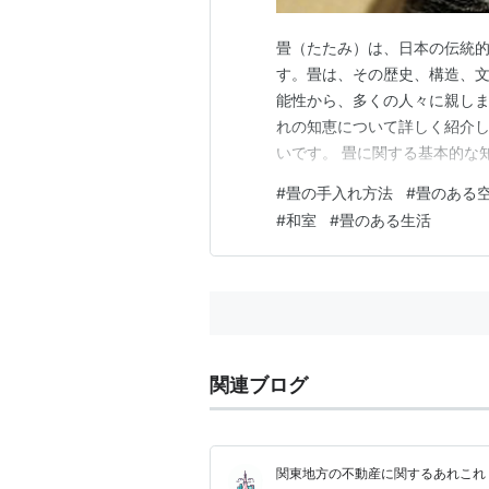
畳（たたみ）は、日本の伝統
す。畳は、その歴史、構造、
能性から、多くの人々に親し
れの知恵について詳しく紹介
いです。 畳に関する基本的な知
熱いお湯で拭く 醤油やインク
#
畳の手入れ方法
#
畳のある
にこぼしたインクは、塩をひと
#
和室
#
畳のある生活
い破片は、小麦団子を押し付け
関連ブログ
関東地方の不動産に関するあれこれ