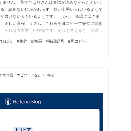
言えません。 美空ひばりさんは楽譜が読めなかったという
める、読めないにかかわらず、歌が上手い人はいるようで
が書けない人もいるようです。 しかし、楽譜にはさま
す。正しい音程、リズム。これらを耳コピーで完璧に聞き
が、それは大変難しい技術です。それを考えると、楽譜を
知れません。 私はなるべく、楽譜の隅々まで全てを一
空ひばり
#
集約
#
強弱
#
発想記号
#
耳コピー
曲名、作曲者、作詞者、調号から調性を出し、拍子をま
読む。展開の中では転調…
•
すめ作品・エピソードなど
6年前