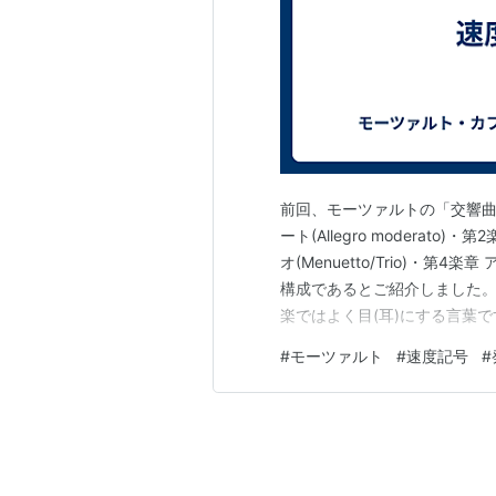
前回、モーツァルトの「交響曲第2
ート(Allegro moderato
オ(Menuetto/Trio)・第4楽章
構成であるとご紹介しました。 moz
楽ではよく目(耳)にする言葉
ので、ここで簡単にご説明して
#
モーツァルト
#
速度記号
#
度記号といい、文字通り…