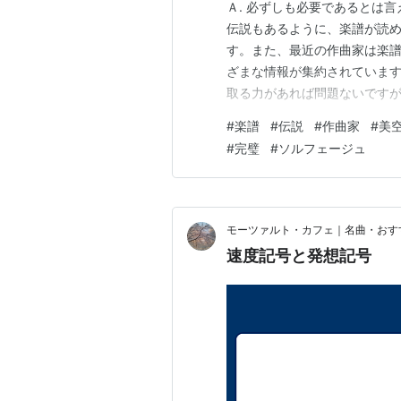
Ａ. 必ずしも必要であるとは
伝説もあるように、楽譜が読
す。また、最近の作曲家は楽譜
ざまな情報が集約されていま
取る力があれば問題ないです
読む力を鍛える方がよいのかも
#
楽譜
#
伝説
#
作曲家
#
美
度、読むようにしています。 
#
完璧
#
ソルフェージュ
ず確認し、音符を読み、歌詞を
モーツァルト・カフェ｜名曲・おす
速度記号と発想記号