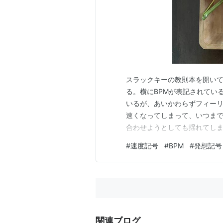
スラックキーの教則本を開い
る。横にBPMが表記されてい
いるが、あいかわらずフィーリ
速くなってしまって、いつま
合わせようとしても揺れてしま
はなくイタリア語なので、速
#
速度記号
#
BPM
#
発想記号
くさん種類があってよさそう
も譜面というものを開いていな
関連ブログ