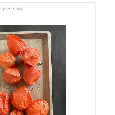
•
イまで〜
2年前