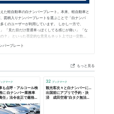
増えた軽自動車の白ナンバープレート。本来、軽自動車と
が、図柄入りナンバープレートを選ぶことで「白ナンバ
多くのユーザーが利用しています。 しかし一方で、
」 「見た目だけ普通車っぽくしてる感じが痛い」 「な
の？」 といった否定的な意見もネット上では一定数見
軽自動車の白ナンバーがダサい」と言われる理由や背
ンバープレート
？というリアルな評価と冷静な視点をわかりやすく解説し
が「ダサい」と言われる理由 …
もっと見る
32
ブックマーク
ブックマーク
車も点呼・アルコール検
観光客次々と白ナンバーに…
務に 白ナンバー業務車
出国前にアプリで予約・決
責任」法令改正で厳格化
済 成田空港“白タク無法地
/2 ページ） | 乗りもの
帯”
ース