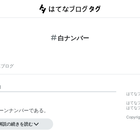
白ナンバー
連ブログ
】
はてな
はてな
はてな
リーンナンバーである。
Copyrig
う。
解説の続きを読む