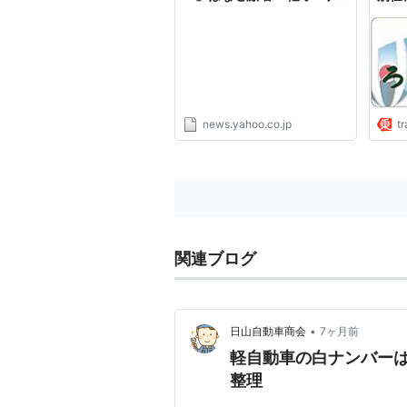
ーの本音とは（くるまのニュ
は？（
ース） - Yahoo!ニュース
のニ
news.yahoo.co.jp
tr
関連ブログ
•
日山自動車商会
7ヶ月前
軽自動車の白ナンバー
整理