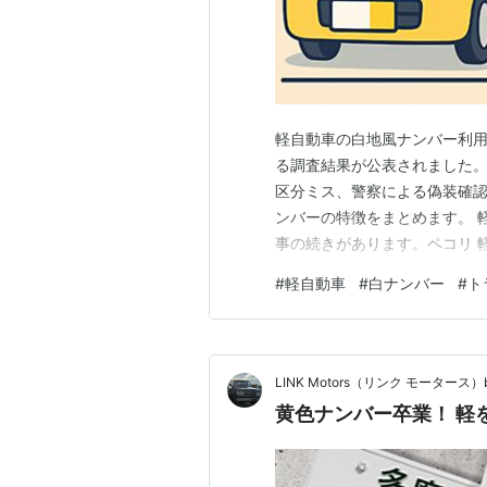
軽自動車の白地風ナンバー利用
る調査結果が公表されました
区分ミス、警察による偽装確
ンバーの特徴をまとめます。 
事の続きがあります。ペコリ 
す。 一方で、ラグビーワールド
#
軽自動車
#
白ナンバー
#
ト
ク競技大会をきっかけに、白
2025年11月28日、ナイルが
LINK Motors（リンク モータース）b
黄色ナンバー卒業！ 軽