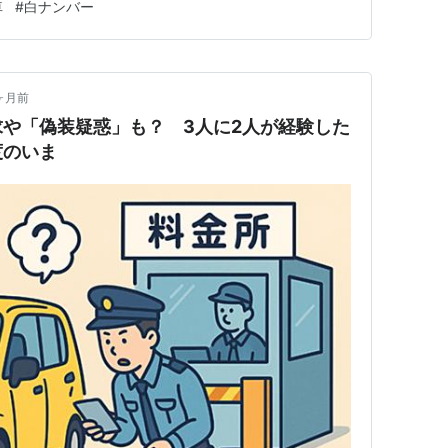
車
#
白ナンバー
「軽自動車の白ナンバーはやめてほしい」と言われるの
乱する もっとも多い意見…
ヶ月前
や「偽装疑惑」も？ 3人に2人が経験した
度のいま