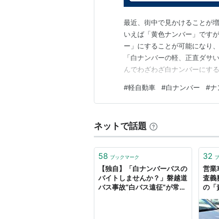
最近、街中で見かけることが
いえば「黄色ナンバー」です
ー」にすることが可能になり、
「白ナンバーの軽、正直ダサい
んでわざわざ白ナンバーにする
られます。 この記事では、「
#
軽自動車
#
白ナンバー
#
ナ
景、実際のところどうなのか
ます。 軽自動車の白ナンバー
ネットで話題
58
32
ブックマーク
【独自】「白ナンバーバスの
営業
バイトしませんか？」磐越道
査義
バス事故“白バス遠征”が常態
の「
化か…過去に“ドライバー探
へ（1
し”依頼された男性の証言
ニュ
（読売テレビ） - Yahoo!ニ