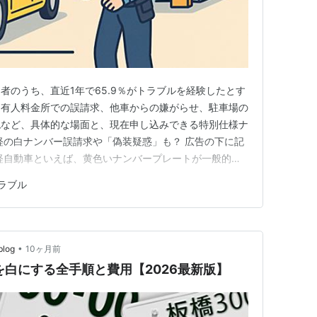
者のうち、直近1年で65.9％がトラブルを経験したとす
。有人料金所での誤請求、他車からの嫌がらせ、駐車場の
認など、具体的な場面と、現在申し込みできる特別仕様ナ
軽の白ナンバー誤請求や「偽装疑惑」も？ 広告の下に記
軽自動車といえば、黄色いナンバープレートが一般的で
カップ2019や東京2020オリンピック・パラリンピッ
ラブル
地風の特別仕様ナンバーを選ぶ軽自動車も増えました。
「軽自動車…
•
log
10ヶ月前
を白にする全手順と費用【2026最新版】