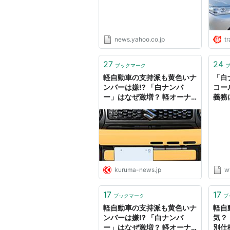
ュース
news.yahoo.co.jp
tr
27
24
ブックマーク
軽自動車の支持派も黄色いナ
「白
ンバーは嫌!? 「白ナンバ
コー
ー」はなぜ激増？ 軽オーナ
義務に
ーの本音とは
kuruma-news.jp
w
17
17
ブックマーク
ブ
軽自動車の支持派も黄色いナ
軽自
ンバーは嫌!? 「白ナンバ
気？
ー」はなぜ激増？ 軽オーナ
別仕