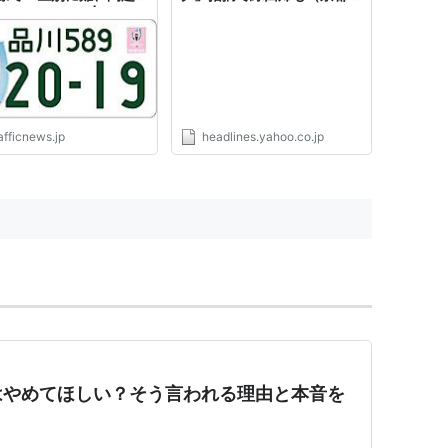
1/4 ページ） | 乗りも
聞） - Yahoo!ニュース
ュース
afficnews.jp
headlines.yahoo.co.jp
はやめてほしい？そう言われる理由と本音を