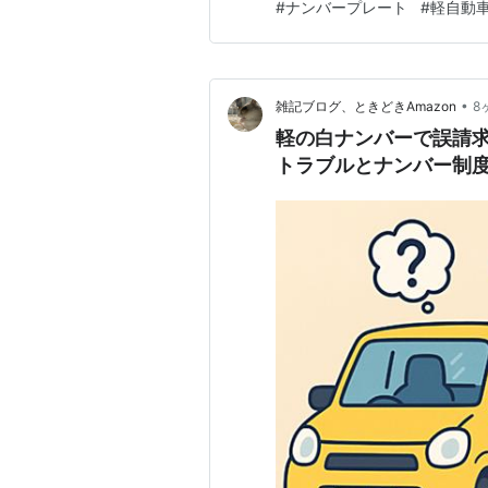
#
ナンバープレート
#
軽自動
かりやすく解説します。 なぜ
か 普通車と見分けがつかず混
•
雑記ブログ、ときどきAmazon
8
軽の白ナンバーで誤請求
トラブルとナンバー制