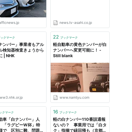
afficnews.jp
news.tv-asahi.co.jp
22
ブックマーク
ブックマーク
ナンバー」事業者もアル
軽自動車の黄色ナンバーが白
ル検知器検査きょうから
ナンバーへ変更可能に！ -
 | NHK
Still blank
ww3.nhk.or.jp
www.namtyu.com
16
ックマーク
ブックマーク
動車「白ナンバー」人
軽の白ナンバー110番誤通報
 「ラグビーW杯」特
ないの？ 事業用では「白タ
様で 区別に難、問題
ク」指摘で緑回帰も（京都新