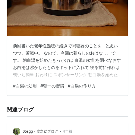
前回書いた老年性難聴の続きで補聴器のことを…と思い
つつ、苦戦中。 なので、今回は暮らしのおはなし、で
す。 朝白湯を始めたきっかけは 白湯の効能を調べなおす
お白湯は沸かしたものをポットに入れて 寝る前に作れば
朝いち簡単 おわりに スポンサーリンク 朝白湯を始めた
きっかけは いつも楽しんで観ている暮らしをつづる素敵
#
白湯の効用
#
朝一の習慣
#
白湯の作り方
Vloggerさん、起き抜けにお白湯をすすりながらルーティ
ンを始められる方が多いです。 一時期、お白湯の効果が
世間でも話題になったことがありました。 たぶんテレビ
関連ブログ
で紹介されたりしたのかな。 私はいわゆるブームってい
うのに割と二の足を踏むというか、引いてしまうところ
があって。 みんながい…
•
65sgg・鹿之助ブログ
4年前