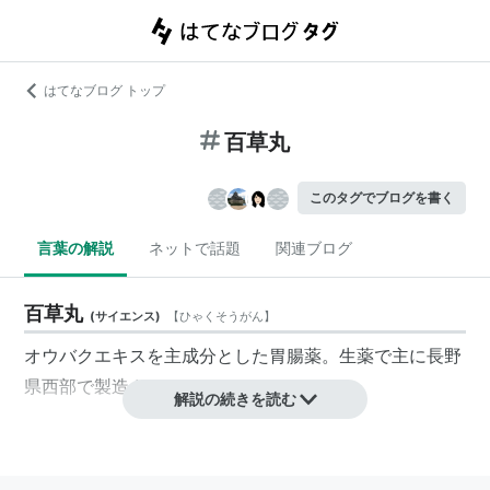
はてなブログ トップ
百草丸
このタグでブログを書く
言葉の解説
ネットで話題
関連ブログ
百草丸
(
サイエンス
)
【
ひゃくそうがん
】
オウバクエキスを主成分とした胃腸薬。生薬で主に長野
県西部で製造されている。
解説の続きを読む