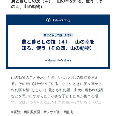
農と暮らしの技（４） 山の幸を知る、使う（そ
の四、山の動物）
山の動物のことを思うとき、いつも少しの動揺を覚え
る。その理由は分かっている。小さいときに度々聞かさ
れた狐や貉 (むじな) に化かされた話、山犬に追われた話
などを思い出すからだ。小さな子どもたちが集まる場
で、父はいつもそんな話をして面白がっているようだっ
た。 やや長じて5～6年生になったころか、この目で貉を
#
害獣
#
狐狸妖怪
#
ウサギ肉
#
熊肉
見る機会があった。近所の家でその死骸を見せてもらっ