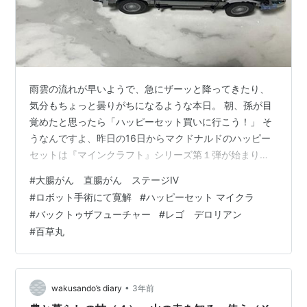
雨雲の流れが早いようで、急にザーッと降ってきたり、
気分もちょっと曇りがちになるような本日。 朝、孫が目
覚めたと思ったら「ハッピーセット買いに行こう！」 そ
うなんですよ、昨日の16日からマクドナルドのハッピー
セットは『マインクラフト』シリーズ第１弾が始まりま
した。 早速、朝マックへ。ゲット結果は？
#
大腸がん 直腸がん ステージⅣ
www.mcdonalds.co.jp 箱を開いたときは、もしかしてこ
#
ロボット手術にて寛解
#
ハッピーセット マイクラ
れって期待してた“クリーパー”？ かと思いきや“草ブロッ
#
バックトゥザフューチャー
#
レゴ デロリアン
クとラマ”でした。 マイクラ＠ハッピーセット このシリ
#
百草丸
ーズ、クリーパーが出るまでマックに通いそうですが(-
_-;)。 第１弾って１週間しかないし、シリーズは第３弾ま
で続くようで…
•
wakusando’s diary
3年前