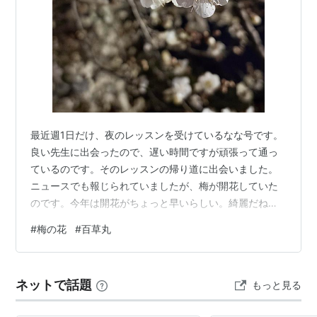
最近週1日だけ、夜のレッスンを受けているなな号です。
良い先生に出会ったので、遅い時間ですが頑張って通っ
ているのです。そのレッスンの帰り道に出会いました。
ニュースでも報じられていましたが、梅が開花していた
のです。今年は開花がちょっと早いらしい。綺麗だね
ぇ。※今日のオマケなぜか夕方になるとお腹が痛くなる日
#
梅の花
#
百草丸
がある。調べたらいくつか原因が上がっていました。思
い当たることがあり、それほどシリアスではない。でも
お腹が痛い時、レッスンがあると流石に辛い。レッスン
ネットで話題
もっと見る
に集中していると忘れてしまう程度なのですが。何かな
いかと薬箱を物色したら、小瓶の「百草丸」が出てき