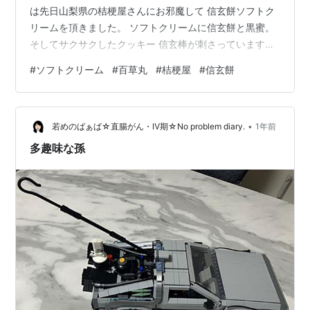
は先日山梨県の桔梗屋さんにお邪魔して 信玄餅ソフトク
リームを頂きました。 ソフトクリームに信玄餅と黒蜜。
そしてサクサクしたクッキー 信玄棒が刺さっています。
信玄餅の黒蜜がソフトクリームに合って なかなかの美味
#
ソフトクリーム
#
百草丸
#
桔梗屋
#
信玄餅
しさでした。 ってところでちょっと思い出したんです。
長野県にも変わり種ソフトクリーム がありました。 【道
の駅日義木曽駒高原限定販売！】百草ソフトクリー
•
ム！？（木曽町） そう！ ソフトクリームに百草のソース
若めのばぁば☆直腸がん・Ⅳ期☆No problem diary.
1年前
がかかっているんです。 この特製エキスは百草丸エキ
多趣味な孫
ス。 柑橘系のキハダの実…