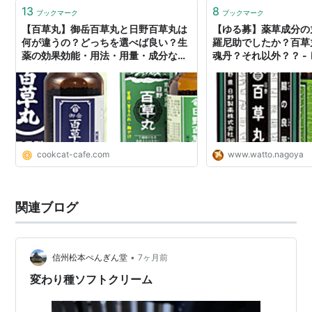
て、結構古かったのが気になったけれど飲んでしまっ…
13
8
ブックマーク
ブックマーク
【百草丸】御岳百草丸と日野百草丸は
【ゆる募】薬草成分の
何が違うの？どっちを選べば良い？生
羅尼助でしたか？百草
薬の効果効能・用法・用量・成分など
魂丹？それ以外？？ -
の基本情報を徹底比較！違いを理解す
🍉しいたけ
れば選び方が分かるかも⁉［参考］
cookcat-cafe.com
www.watto.nagoya
関連ブログ
•
信州松本ぺんぎん堂
7ヶ月前
変わり種ソフトクリーム