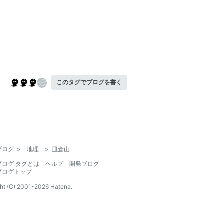
このタグでブログを書く
ブログ
>
地理
>
皿倉山
ブログ タグとは
ヘルプ
開発ブログ
ブログトップ
ht (C) 2001-
2026
Hatena.