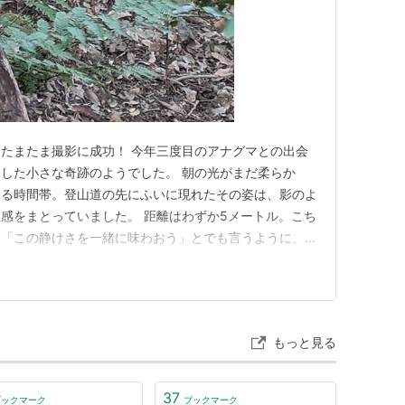
たまたま撮影に成功！ 今年三度目のアナグマとの出会
した小さな奇跡のようでした。 朝の光がまだ柔らか
える時間帯。登山道の先にふいに現れたその姿は、影のよ
感をまとっていました。 距離はわずか5メートル。こち
ろ「この静けさを一緒に味わおう」とでも言うように、ゆ
いました。 その穏やかな仕草に、山の空気がさらに澄
りとほどけていきました。 気づけば10分近く、風の音
ナグマと自分だけが同じ世…
もっと見る
37
ブックマーク
ブックマーク