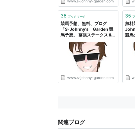
www.s-johnny-garden.com
w
36
35
ブックマーク
競馬予想、無料、ブログ
無料
「S-Johnny's Garden 競
Joh
馬予想」 幕張ステークス &
競馬
仁川ステークス、帆柱山特別
皿倉
予想 先週【小倉大賞典】馬
大賞
連 31.5倍【皿倉山特別】馬
山特別
連 5.3倍 的中!! - S-
S-J
Johnny's Garden
www.s-johnny-garden.com
w
関連ブログ