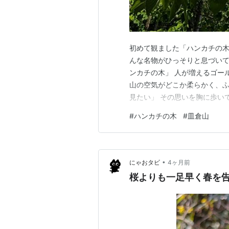
初めて観ました「ハンカチの木
んな名物がひっそりと息づい
ンカチの木」 人が増えるゴー
山の空気がどこか柔らかく、ふ
見たい」 その思いを胸に歩い
りました。 声をかけられ、「
#
ハンカチの木
#
皿倉山
きがゆっくりと背後に沈み、代
の、静けさが深く染み込んだ空
•
にゃおタビ
4ヶ月前
桜よりも一足早く春を