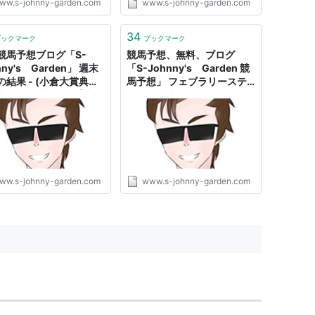
ww.s-johnny-garden.com
www.s-johnny-garden.com
34
ブックマーク
ブックマーク
競馬予想ブログ「S-
競馬予想、無料、ブログ
nny's Garden」 週末
「S-Johnny's Garden 競
の結果 - (小倉大賞典、
馬予想」 フェブラリーステ
山特別 的中) 今週【小倉
ークス & 大和ステークス、
典】馬連 31.5倍【皿倉
小倉大賞典 予想 本日【皿倉
】馬連 5.3倍 的中!! -
山特別】馬連 5.3的中!! - S-
ohnny's Garden
Johnny's Garden
ww.s-johnny-garden.com
www.s-johnny-garden.com