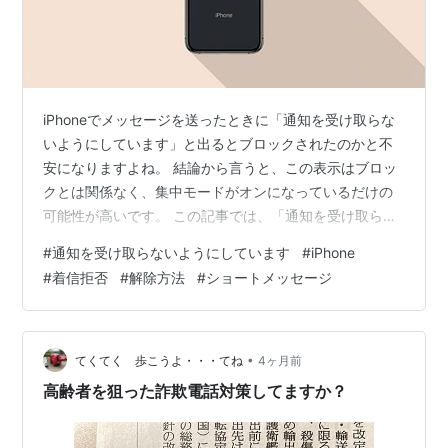
iPhoneでメッセージを送ったときに「通知を受け取らな
いようにしています」と出るとブロックされたのかと不
安になりますよね。 結論から言うと、この表示はブロッ
クとは関係なく、集中モードがオンになっているだけの
可能性が高いです。 この記事では、「通知を受け取らな
いようにしています」の本当の意味から、解除方法、相
#
通知を受け取らないようにしています
#
iPhone
手に出ているときの対策までをわかりやすくまとめてい
#
着信拒否
#
解除方法
#
ショートメッセージ
ます。気になる部分だけでもチェックしてみてくださ
い。 「通知を受け取らないようにしています」が表示さ
れるのは意味？なぜ？ iPhoneの集中モード起動が原因 メ
ッセージアプリのステータス共有機能が原因 「通知を受
•
てくてく 歩こうよ・・・てね
4ヶ月前
け取らないようにしています」…
高齢者を狙った詐欺電話対策してますか？