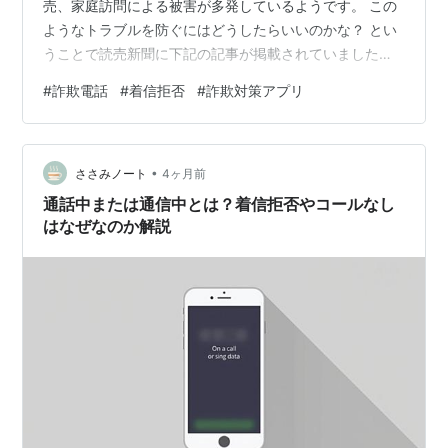
売、家庭訪問による被害が多発しているようです。 この
ようなトラブルを防ぐにはどうしたらいいのかな？ とい
うことで読売新聞に下記の記事が掲載されていましたの
で紹介しますね。 ＱＲコードを開くと下記の画面になり
#
詐欺電話
#
着信拒否
#
詐欺対策アプリ
ます。 さらに進むと2つのアプリが紹介されます。 shin
ちゃんは元会社関連のタウンページのアプリを携帯に取
り込んでいます。 いいかどうかは不明ですが詐欺対策の1
•
つとして活用させていただいています。 家電では国際電
ささみノート
4ヶ月前
は着信拒否を申し込んで対策を打っています。 先日
通話中または通信中とは？着信拒否やコールなし
+18・・・・の電話から電話があ…
はなぜなのか解説