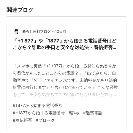
関連ブログ
•
暮らし便利ブログ
12日前
「+1 877」や「1877」から始まる電話番号はど
こから？詐欺の手口と安全な対処法・着信拒否の
設定
「スマホに突然『+1 (877)』から始まる見知らぬ番号か
ら着信があった…どこからの電話？」「出てみたら、自
動音声で『NTTファイナンスです。未納料金があり法的
措置に移行します』と言われて焦っている」 こんな経験
をして、不安な気持ちでこの記事にたどり着いた方も多
いのではないでしょうか。 結論からお伝えします。「+1
#
1877から始まる電話番号
877」など「1877」から始まる電話番号は、国際電話を
#
+1877から始まる電話番号
#
詐欺
#
迷惑電話
悪用した詐欺である可能性が極めて高いです。 身に覚え
#
着信拒否
#
ブロック
のない着信であれば、絶対に出ない、そして折り返さな
いことが最も安全な対策です。 近年、このように実在す