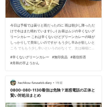
今日は予報では曇りと雨だったのに 雨は朝少し降っただ
けで今はまた晴れています(-_-) お昼はムジの辛くないグ
リーンカレー これは辛くないけどグリーンカレーの味が
しっかりして美味しいのですが もう少し辛みが欲しいと
ころ でももう少し辛いというのがなくて、次は極端に辛
い５辛になってしまうのです これだと辛すぎるんですよ
#
辛くないグリーンカレー
#
無印良品
#
着信拒否
ね～ ３辛があったらいいのにといつも思います ０と５し
#
舟和の芋ようかん
かないって・・・ デザートは舟和の芋羊羹♡ 昨日コープ
さんが持ってきてくれたので、夜に一本ずつ食べて ３本
残っていたので今日は１本半ずつです ＊ スマホに見知ら
ぬ番号から着信が何回かあったのですけど 知らない番号
•
hachikou-furusato’s diary
1年前
だったのでほって…
0800-080-1130着信は危険？迷惑電話の正体と
賢い対処法まとめ