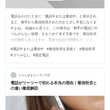
電話をかけたときに「通話中または通信中」と表示され
ると、相手から着信拒否されたのかと少し不安になりま
すよね。 結論から言うと、この表示は「相手の電話に今
つながらない状態」をまとめて表す言葉です。着信拒否
の可能性もありますが、電波や設定の問題など、いくつ
かの理由が重なって出ることもあります。 この記事で
#
通話中または通信中
#
着信拒否を見抜く
#
着信拒否
は、原因の見分け方から対処法までをわかりやすくまと
#
コールなし
#
固定電話
めています。気になるところをチェックしてみてくださ
い。 通話中または通信中とはどういう状態？ 発信時に表
示されるメッセージの意味 通話中または通信中と話し中
の違い 話し中の特徴 通話中または通信中の特徴 通話中
•
くらしびより
9ヶ月前
または通信中になるのはなぜ？主な原因 …
電話がツーツーで切れる本当の理由｜着信拒否と
の違い徹底解説