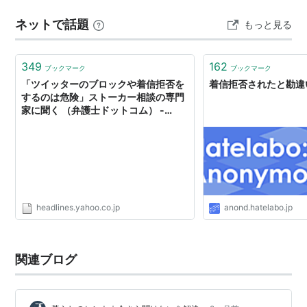
る企業名（NTTファイナンスや警察など）をかたり、不
ネットで話題
もっと見る
安を煽って個人情報を…
349
162
ブックマーク
ブックマーク
「ツイッターのブロックや着信拒否を
着信拒否されたと勘違
するのは危険」ストーカー相談の専門
家に聞く （弁護士ドットコム） -
Yahoo!ニュース
headlines.yahoo.co.jp
anond.hatelabo.jp
関連ブログ