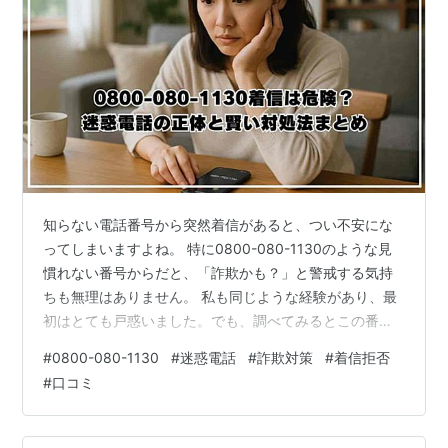
知らない電話番号から突然着信があると、つい不安にな
ってしまいますよね。 特に0800-080-1130のような見
慣れない番号からだと、「詐欺かも？」と警戒する気持
ちも無理はありません。 私も同じような経験があり、最
初はとても戸惑いました。でも、調べてみるとこの番号
にはきちんとした理由や背景があることが分かりまし
#
0800-080-1130
#
迷惑電話
#
詐欺対策
#
着信拒否
た。 「なぜ自分にかかってくるの？」「折り返しても大
#
口コミ
丈夫？」「何を聞かれるの？」そんな疑問や不安を丁寧
に解決していきます。 迷惑電話やトラブルを防ぐための
具体的な対策や、体験談、安心できる対応マニュアルも