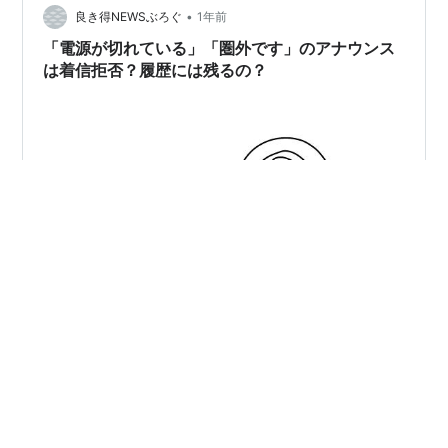
ご紹介します。 この機会に正しい知識と安心を手に入れ
•
良き得NEWSぶろぐ
1年前
て、電話に振り回されない自分にな…
「電源が切れている」「圏外です」のアナウンス
は着信拒否？履歴には残るの？
電話をかけたときに、「おかけになった電話は、電源が