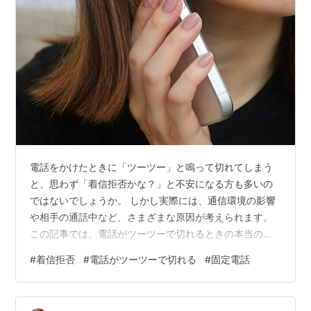
電話をかけたときに「ツーツー」と鳴って切れてしまう
と、思わず「着信拒否かな？」と不安になる方も多いの
ではないでしょうか。 しかし実際には、通信環境の影響
や相手の通話中など、さまざまな原因が考えられます。
この記事では、電話がツーツーで切れるときの本当の理
由や、着信拒否との違いをわかりやすく解説します。 固
#
着信拒否
#
電話がツーツーで切れる
#
固定電話
定電話と携帯電話での違いや、通話が繋がらないときの
対処法、迷惑電話の防止策なども詳しく紹介していま
す。 急に通話が切れてしまう原因を理解しておけば、誤