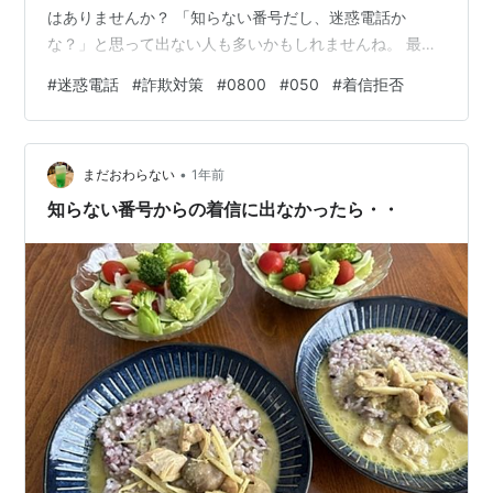
はありませんか？ 「知らない番号だし、迷惑電話か
な？」と思って出ない人も多いかもしれませんね。 最
近、「0800」からの電話に出ない人が増えていると言わ
#
迷惑電話
#
詐欺対策
#
0800
#
050
#
着信拒否
れています。今回は、その理由と、知っておきたい迷惑
電話対策について解説します。 「0800」はなぜ警戒さ
れる？「080」との決定的な違い 「0800」は、実は
•
「0120」と同じフリーダイヤルです。通話料は電話をか
まだおわらない
1年前
けた側ではなく、電話を受けた企業側が負担します。 本
知らない番号からの着信に出なかったら・・
来は、顧客が通話料を気に…