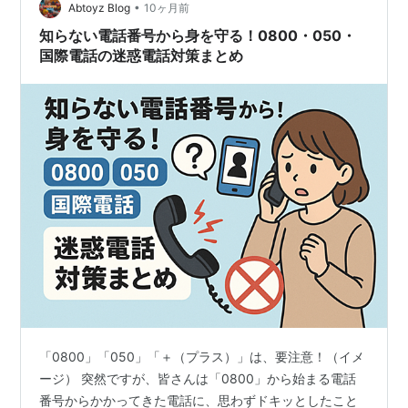
•
解を防ぎ、よりスムーズなコミュニケーションを取るこ
Abtoyz Blog
10ヶ月前
とができます。 それでは、ツーツー音の正体から順に見
知らない電話番号から身を守る！0800・050・
ていきましょう。 電話がツーツーで切れる理…
国際電話の迷惑電話対策まとめ
「0800」「050」「＋（プラス）」は、要注意！（イメ
ージ） 突然ですが、皆さんは「0800」から始まる電話
番号からかかってきた電話に、思わずドキッとしたこと