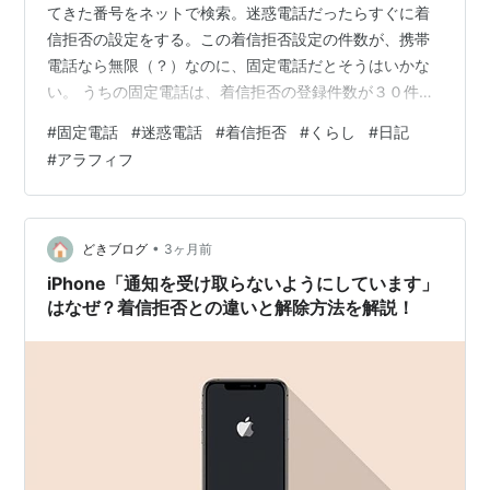
てきた番号をネットで検索。迷惑電話だったらすぐに着
信拒否の設定をする。この着信拒否設定の件数が、携帯
電話なら無限（？）なのに、固定電話だとそうはいかな
い。 うちの固定電話は、着信拒否の登録件数が３０件ま
でしかできない。こんなのもうとっくに上限を超えてし
#
固定電話
#
迷惑電話
#
着信拒否
#
くらし
#
日記
まった。仕方がないので、最近は１００件まで登録でき
#
アラフィフ
る電話帳のほうに迷惑電話を登録している。電話帳に登
録するときには番号に名前を付けなければならない。迷
惑電話番号の名前はもちろん「メイワク」さん。 今や我
が家の固定電話の電話帳には、多数の「メイワク」さん
•
どきブログ
3ヶ月前
がずらりと並ぶ。その増殖ぶりはとどまるところを…
iPhone「通知を受け取らないようにしています」
はなぜ？着信拒否との違いと解除方法を解説！