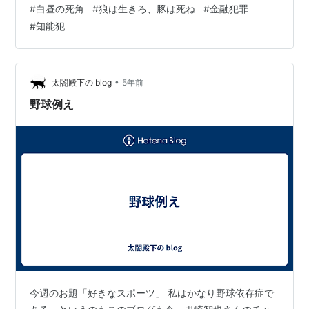
#
白昼の死角
#
狼は生きろ、豚は死ね
#
金融犯罪
場人物 あらすじ 感想 目次 恐るべき天才 一生を分で刻む
#
知能犯
男 ムッソリーニ作戦 詐欺からのがれるための詐欺 パク
リという詐欺 虚栄の変相 完全犯罪 導入を使う詐欺 ジョ
ーカーを捨てる 八方破れの戦術 三人の女 三日間の報酬
殺人者の笑い 運命の反転 神を恐れざる男 エピローグ 登
•
太閤殿下の blog
5年前
場人物 …
野球例え
今週のお題「好きなスポーツ」 私はかなり野球依存症で