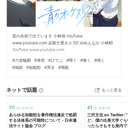
昔の名前で出ています 小林旭 YouTube
www.youtube.com 必殺仕置き人 ED ゆめんなか 小林昭
YouTube www.youtube.com
#
六道輪廻
#
来世
#
ひでぶ
#
啼く
#
無く
#
鳴く
#
地獄
#
知能犯
#
哭き
#
飛龍
ネットで話題
もっと見る
111
41
ブックマーク
ブックマーク
あらゆる知能犯を著作権法違反で処罰
三沢文也 on Twitte
する法体系の可能性について - 日本違
ど、僕の出身大学ぐら
法サイト協会 ブログ
ったらそもそも身内で