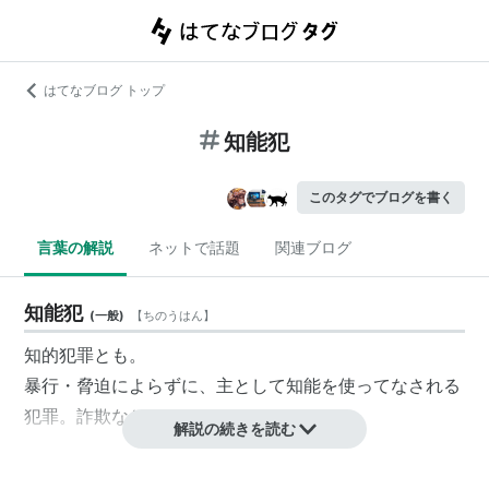
はてなブログ トップ
知能犯
このタグでブログを書く
言葉の解説
ネットで話題
関連ブログ
知能犯
(
一般
)
【
ちのうはん
】
知的犯罪とも。
暴行・脅迫によらずに、主として知能を使ってなされる
犯罪。詐欺など。
解説の続きを読む