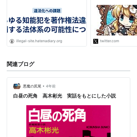
んか作りようがない。
ほど学生に行動力もブ
し、何よりスーフリの
きる人がいないと思う
ではヤリサーは高学歴
学に女子大生は見向き
illegal-site.hatenadiary.org
twitter.com
関連ブログ
•
悪魔の尻尾
4年前
白昼の死角 高木彬光 実話をもとにした小説