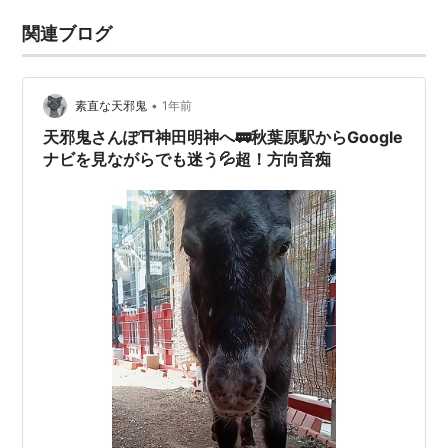
関連ブログ
•
素直な天邪鬼
1年前
天邪鬼さんぽ⛩️神田明神へ🚃秋葉原駅からGoogle
ナビを見ながらでも迷う💦超！方向音痴