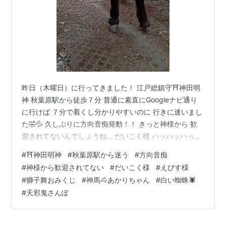
昨日（木曜日）に行ってきました！ 江戸総鎮守⛩️神田明
神 秋葉原駅から徒歩７分 普通に素直にGoogleナビ通り
に行けば ７分で着くし分かりやすいのに 行きに迷いまし
た🤣💦 久しぶりに方向音痴発動！！ きっと神様から 歓
迎されてないんでしょうね… だいこく様 ハッハッハっ！
かなりの方向音痴だな〜 そうなんです〜 それにしても
#
⛩️神田明神
#
秋葉原駅から迷う
#
方向音痴
だいこく様、大きいですね！😳 えびす様 う～む 人生も
#
神様から歓迎されてない
#
だいこく様
#
えびす様
方向音痴気味じゃの〜w そうなんです〜 えびす様は芸術
#
獅子舞おみくじ
#
神馬🐴あかりちゃん
#
白い蜘蛛🕷️
品のようですね✨ 神馬 あかりちゃん 🐴かなり遠回りして
#
天邪鬼さんぽ
きたのね〜 そうなのよ〜 なんで迷ったのかな〜 しか
も！ 裏参道から入って来たのよ〜💦 ほんとは表参道から
…