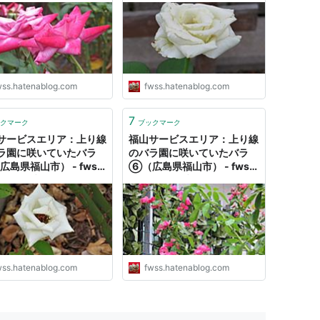
wss.hatenablog.com
fwss.hatenablog.com
7
クマーク
ブックマーク
サービスエリア：上り線
福山サービスエリア：上り線
ラ園に咲いていたバラ
のバラ園に咲いていたバラ
島県福山市） - fwss
⑥（広島県福山市） - fwss
っさんブログ
のえっさんブログ
wss.hatenablog.com
fwss.hatenablog.com