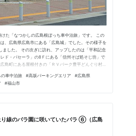
出掛けた「なつかしの広島根ぼっち車中泊旅」です。 この
のは、広島県広島市にある「広島城」でした。その様子を
プしました。 その次ぎに訪れ、アップしたのは「平和記念
レド・パセーラ」の8Ｆにある「信州そば処そじ坊」で
北広島町にある屋根付きの「ＲＶパーク豊平どんぐり村」
在、山陽高速道を移動中です。「パーキングエリア」や
ちの車中泊旅
#
高坂パーキングエリア
#
広島県
りました。広島県安佐北区にある「久地パーキングエリ
ア
#
福山市
パーキングエリア…
上り線のバラ園に咲いていたバラ ⑥（広島