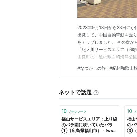
2023年9月18日から23日
出発して、中国自動車動を走
をアップしました。 その次か
「紀ノ川サービスエリア（和歌
由良町の「道の駅白崎海洋公園
ぐん）白浜町の「白浜古賀の
#
なつかしの旅
#
紀州和歌山
白浜町の「千畳敷」、「三段壁
ンター大塔（おおとう）」、「
ネットで話題
10
10
ブックマーク
ブ
福山サービスエリア：上り線
福山
のバラ園に咲いていたバラ
のバ
①（広島県福山市） - fwss
③（広
のえっさんブログ
のえ