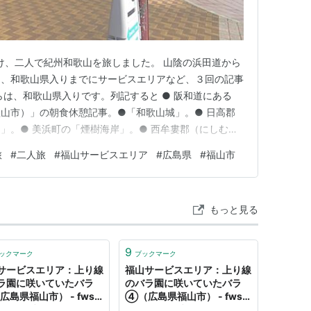
にかけ、二人で紀州和歌山を旅しました。 山陰の浜田道から
り、和歌山県入りまでにサービスエリアなど、３回の記事
らは、和歌山県入りです。列記すると ● 阪和道にある
山市）」の朝食休憩記事。●「和歌山城」。● 日高郡
」。● 美浜町の「煙樹海岸」。● 西牟婁郡（にしむろ
井リゾート＆スパ」。●「白良浜（しららはま）」。●
旅
#
二人旅
#
福山サービスエリア
#
広島県
#
福山市
」、「徳風地蔵尊」。 ● 田辺市の「道の駅ふるさとセ
熊野古道館」…
もっと見る
9
ックマーク
ブックマーク
サービスエリア：上り線
福山サービスエリア：上り線
ラ園に咲いていたバラ
のバラ園に咲いていたバラ
島県福山市） - fwss
④（広島県福山市） - fwss
っさんブログ
のえっさんブログ