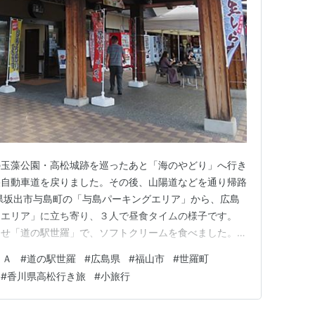
の玉藻公園・高松城跡を巡ったあと「海のやどり」へ行き
央自動車道を戻りました。その後、山陽道などを通り帰路
県坂出市与島町の「与島パーキングエリア」から、広島
スエリア」に立ち寄り、３人で昼食タイムの様子です。
らせ「道の駅世羅」で、ソフトクリームを食べました。こ
ます。 ランキング参加中旅行 ランキング参加中道の駅
ＳＡ
#
道の駅世羅
#
広島県
#
福山市
#
世羅町
ア・パーキングエリア・道の駅 ランキング参加中食べ
#
香川県高松行き旅
#
小旅行
メラ