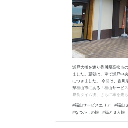
瀬戸大橋を渡り香川県高松市
ました。翌朝は、車で瀬戸中
につきました。 今回は、香川
県福山市にある「福山サービ
昼食タイム後、さらに車を走
れで、この旅を終えることにし
#
福山サービスエリア
#
福山
ランキング参加中サービスエリ
#
なつかしの旅
#
孫と３人旅
物 ランキング参加中写真・カ