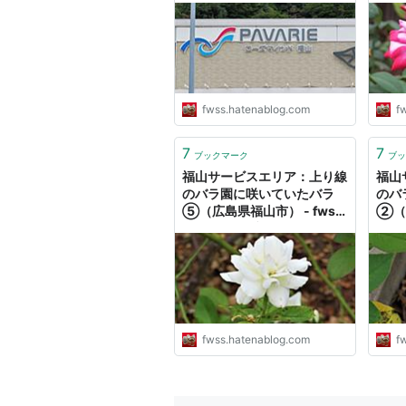
fwss.hatenablog.com
f
7
7
ブックマーク
ブッ
福山サービスエリア：上り線
福山
のバラ園に咲いていたバラ
のバ
⑤（広島県福山市） - fwss
②（広
のえっさんブログ
のえ
fwss.hatenablog.com
f