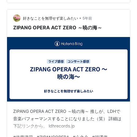
良くてボケはちゃんと拾ってくれるひと、私も先輩にい
て欲しい。 マキアの「知り合ってすぐの後輩のために自
•
分の味覚を渡さなかっただろう」(ニュアンス)はそのとお
好きなことを無理せず楽しみたい
5年前
りかもしれないけど、でも自分の人生を賭けたドーナツ
ZIPANG OPERA ACT ZERO ～暁の海～
を作る場面で味覚を奪われることに同…
ZIPANG OPERA ACT ZERO ～暁の海～ 推しが、LDHで
音楽パフォーマンスすることになりました（笑） 詳細は
下記リンクから。 ldhrecords.jp