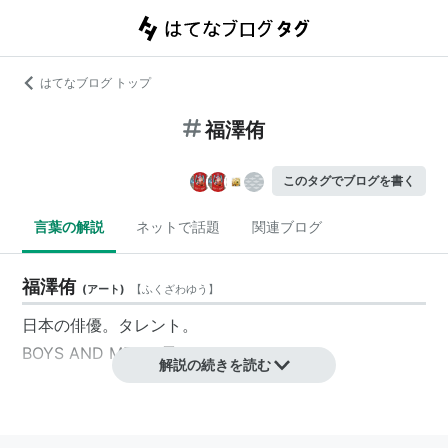
はてなブログ トップ
福澤侑
このタグでブログを書く
言葉の解説
ネットで話題
関連ブログ
福澤侑
(
アート
)
【
ふくざわゆう
】
日本の俳優。タレント。
BOYS AND MENの元メンバー。
解説の続きを読む