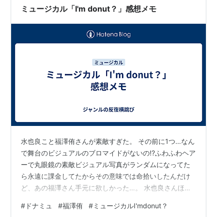
クが好きな要素を煮詰めたんかみたいなビジュと設定。
ミュージカル「I'm donut？」感想メモ
谷ヶ崎の身体能力と声のトーン好…
水也良こと福澤侑さんが素敵すぎた。 その前に1つ…なん
で舞台のビジュアルのブロマイドがないの!?ふわふわヘア
ーで丸眼鏡の素敵ビジュアル写真がランダムになってた
ら永遠に課金してたからその意味では命拾いしたんだけ
ど、あの福澤さん手元に欲しかった…。 水也良さんほん
と、めっっちゃよかった！偏屈で無愛想で自分にも他人
#
ドナミュ
#
福澤侑
#
ミュージカルI'mdonut？
にも厳しいけど、ドーナツに人生を賭けていて面倒見が