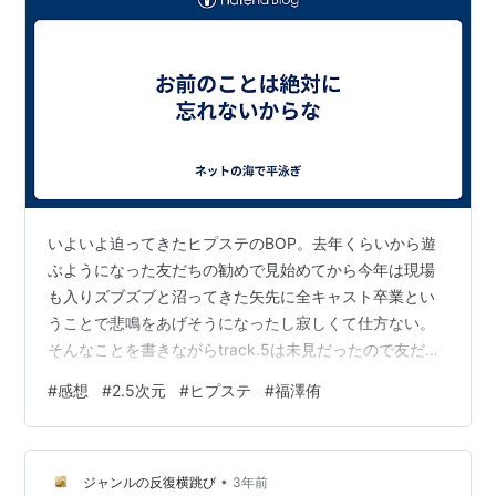
いよいよ迫ってきたヒプステのBOP。去年くらいから遊
ぶようになった友だちの勧めで見始めてから今年は現場
も入りズブズブと沼ってきた矢先に全キャスト卒業とい
うことで悲鳴をあげそうになったし寂しくて仕方ない。
そんなことを書きながらtrack.5は未見だったので友だち
に円盤を借りてようやく視聴。 いや、マジで冒頭から最
#
感想
#
2.5次元
#
ヒプステ
#
福澤侑
高。一番好きかもしれん。一郎とサマトキの関係なに。
じゃくらい先生とラムダも仲良しだし。チーム組んだ瞬
間の画良すぎるだろ。バカでかいポスターにして部屋に
•
飾りたい。 だが圧倒的までに心を奪われたのはD4。オタ
ジャンルの反復横跳び
3年前