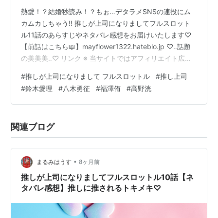
熱愛！？結婚秒読み！？もぉ…デタラメSNSの連投にム
カムカしちゃう‼️ 推しが上司になりましてフルスロット
ル11話のあらすじやネタバレ感想をお届けいたします♡
【前話はこちら📖】mayflower1322.hateblo.jp ♡‥話題
の美美美‥♡ リンク ※ 当サイトではアフィリエイト広告
を掲載しています。 ※ ｷｭﾝ❤︎ﾄﾞﾗﾏの過去作品は、下のカテ
#
推しが上司になりまして フルスロットル
#
推し上司
ゴリーから楽しめます(๑˃̵ᴗ˂̵) 推しが上司になりまして11
#
鈴木愛理
#
八木勇征
#
福澤侑
#
高野洸
話あらすじ 11話の推しシーン／感想 もつれる想い お水
顔♡ 2次会サプライズ♡ まとめ 推しが上司になりまして
11話あらすじ #推し上司 第𝟭𝟭話𝟭𝟮/𝟭𝟳(水)深夜𝟮𝟰:𝟯𝟬
関連ブログ
放…
•
まるみはうす
8ヶ月前
推しが上司になりましてフルスロットル10話【ネ
タバレ感想】推しに推されるトキメキ♡