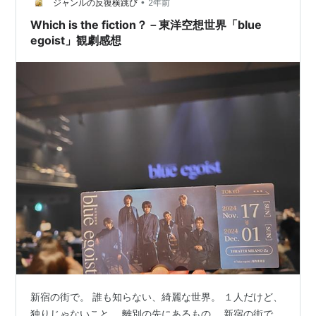
妬グルグル 誰！？ まと…
•
ジャンルの反復横跳び
2年前
Which is the fiction？－東洋空想世界「blue
egoist」観劇感想
新宿の街で。 誰も知らない、綺麗な世界。 １人だけど、
独りじゃないこと。 離別の先にあるもの。 新宿の街で。