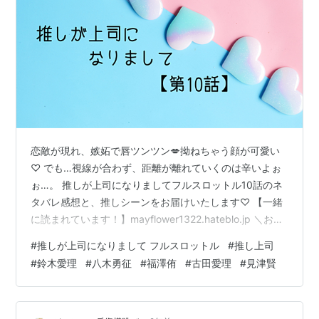
恋敵が現れ、嫉妬で唇ツンツン💋拗ねちゃう顔が可愛い
♡ でも…視線が合わず、距離が離れていくのは辛いよぉ
ぉ…。 推しが上司になりましてフルスロットル10話のネ
タバレ感想と、推しシーンをお届けいたします♡ 【一緒
に読まれています！】mayflower1322.hateblo.jp ＼お仕
事モードの愛衣bag👜／ リンク ※ 当サイトではアフィリ
#
推しが上司になりまして フルスロットル
#
推し上司
エイト広告を掲載しています。 ※ ｷｭﾝ❤︎ﾄﾞﾗﾏの過去作品
#
鈴木愛理
#
八木勇征
#
福澤侑
#
古田愛理
#
見津賢
は、下のカテゴリーから楽しめます(๑˃̵ᴗ˂̵) 推しが上司に
なりまして10話あらすじ 10話の推しシーン／感想 「運
命かな？」 たまたま、ね♡ 生姜焼きカップル発見♡ 嫉