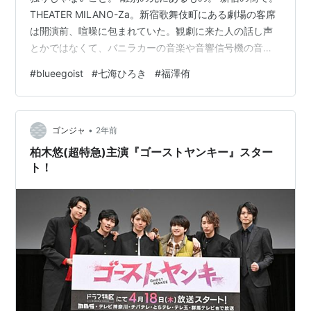
THEATER MILANO-Za。新宿歌舞伎町にある劇場の客席
は開演前、喧噪に包まれていた。観劇に来た人の話し声
とかではなくて、バニラカーの音楽や音響信号機の音、
すれ違う人の靴音……新宿という街の音が、満ちていた。
#
blueegoist
#
七海ひろき
#
福澤侑
意図がある演出なのだとは思ったけれど、初日は何が始
まるのかわからなくて、少し不安な気持ちになったこと
を覚えている。 1幕冒頭、6者6様に魅力的なパフォーマ
•
ンスによる表題曲「blue egoist」。 既視感を覚えた。何
ゴンジャ
2年前
かがオーバーラップする。 「blue egoistでーす…
柏木悠(超特急)主演『ゴーストヤンキー』スター
ト！