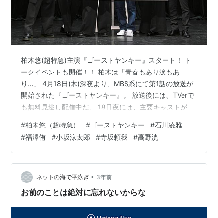
柏木悠(超特急)主演『ゴーストヤンキー』スタート！ ト
ークイベントも開催！！ 柏木は「青春もあり涙もあ
り…」 4月18日(木)深夜より、MBS系にて第1話の放送が
開始された『ゴーストヤンキー』。 放送後には、TVerで
も無料見逃し配信中だ。 18日夜には、主要キャストが登
壇し、トークイベントが開催された。 主要キャスト登
#
柏木悠（超特急）
#
ゴーストヤンキー
#
石川凌雅
場！ 東京・池袋のTheater Mixaで行われたイベントに
#
福澤侑
#
小坂涼太郎
#
寺坂頼我
#
高野洸
は、主演の柏木悠（超特急）、共演の石川凌雅、福澤
侑、小坂涼太郎、寺坂頼我、高野洸が出席。 柏木は「台
本を読ませていただいたときは“なんだ？”と（笑）」。
また、「最初にハテナが出てきたんですけど、読み進め
•
ネットの海で平泳ぎ
3年前
ていくうちに…
お前のことは絶対に忘れないからな