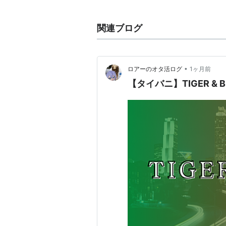
る場合もある。
形態としては以前から存在するが、
関連ブログ
め、映画やドラマよりも舞台作品に
近年では2.5次元作品だけを扱った
る。
•
ロアーのオタ活ログ
1ヶ月前
【タイバニ】TIGER & BU