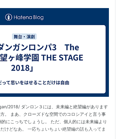
s.jp/dangan/2018/ ダンロン３には、未来編と絶望編があります
方。 まあ、クローズドな空間でのコロシアイと言う事
倒的にこっちでしょうし。 ただ、個人的には未来編より
だけどなあ。 一応ちょいちょい絶望編の話も入ってま