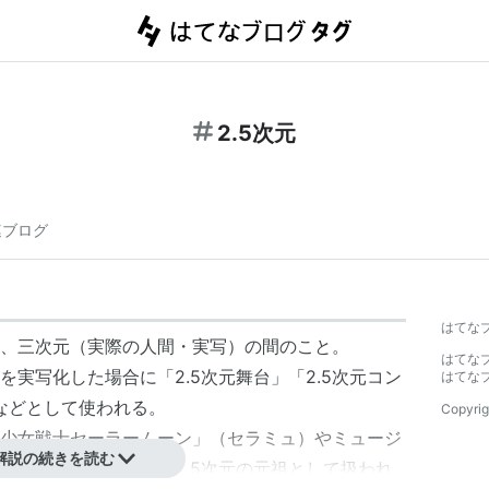
2.5次元
連ブログ
はてな
、三次元（実際の人間・実写）の間のこと。
はてな
実写化した場合に「2.5次元舞台」「2.5次元コン
はてな
」などとして使われる。
Copyrig
少女戦士セーラームーン」（セラミュ）やミュージ
解説の続きを読む
）など。宝塚歌劇団が2.5次元の元祖として扱われ