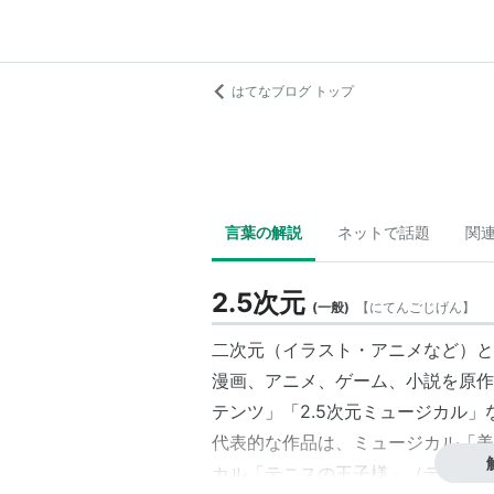
はてなブログ トップ
言葉の解説
ネットで話題
関
2.5次元
(
一般
)
【
にてんごじげん
】
二次元（イラスト・アニメなど）と
漫画、アニメ、ゲーム、小説を原作を
テンツ」「2.5次元ミュージカル
代表的な作品は、ミュージカル「美
カル「テニスの王子様」（テニミュ