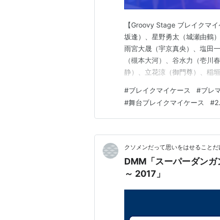
【Groovy Stage ブレイク
坂逢）、星野勇太（城瀬由鶴）
雨宮大晟（宇京真央）、塩田一
（槻本大河）、谷水力（壱川春
静）、立花涼（御門尊）、稲垣
典（在間樹帆）、辻凌志朗（祠
#
ブレイクマイケース
#
ブレ
灯世）、YUKI（新名有）、
#
舞台ブレイクマイケース
#
2
原作はスマホのパズルゲ…
クソメンだって思いをはせることだ
DMM「スーパーダンガン
～ 2017」