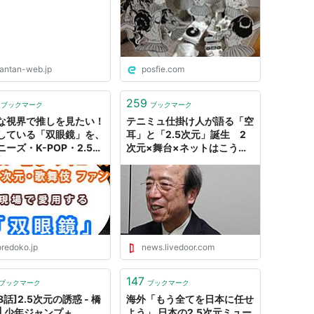
antan-web.jp
posfie.com
259
ブックマーク
ブックマーク
な視界で推しを見たい！
テニミュ仕掛け人が語る「空
している「双眼鏡」を、
耳」と「2.5次元」誕生 2
ニーズ・K-POP・2.5次
次元×舞台×ネットはこうし
宝塚・歌舞伎のファンが
てつながった - ライブドアニ
プレゼン #ソレドコ - ソ
ュース
コ
oredoko.jp
news.livedoor.com
147
ブックマーク
ブックマーク
8話]2.5次元の誘惑 - 橋
海外「もう全てを日本に任せ
 | 少年ジャンプ＋
よう」 日本の2.5次元ミュー