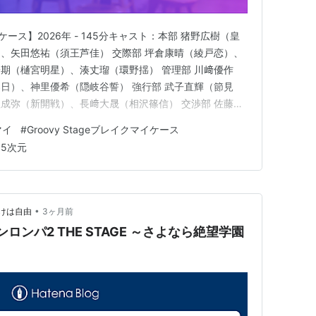
マイケース】2026年 - 145分キャスト：本部 猪野広樹（皇
、矢田悠祐（須王芦佳） 交際部 坪倉康晴（綾戸恋）、
期（樋宮明星）、湊丈瑠（環野揺） 管理部 川﨑優作
日）、神里優希（隠岐谷誓） 強行部 武子直輝（節見
成弥（新開戦）、長﨑大晟（相沢篠信） 交渉部 佐藤永
堂恭耶）、南圭介（立科吏来） 特務部 織部典成（恩田
マイ
#
Groovy Stageブレイクマイケース
輝馬（神家）、天野旭陽（麻波麗）岩田陽葵（弥代衣都）
.5次元
•
けは自由
3ヶ月前
ロンパ2 THE STAGE ～さよなら絶望学園