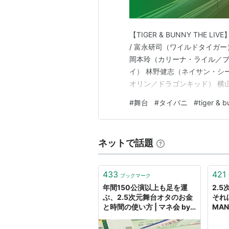
【TIGER & BUNNY THE 
/ 富永研司（ワイルドタイガー
岡本玲（カリーナ・ライル／ブ
イ） 林野健志（ネイサン・シ
オリン／ドラゴンキッド） 横
リン） 彩夏涼（アニエス・ジュ
#
舞台
#
タイバニ
#
tiger & b
トに集まった観客たち。とこ
件…
ネットで話題
433
421
ブックマーク
年間150公演以上も足を運
2.
ぶ、2.5次元舞台オタのお金
それ
と時間の使い方 | マネ会 by
MA
Ameba
ェブ