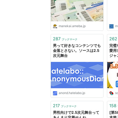
manekai.ameba.jp
m
287
262
ブックマーク
男って好きなコンテンツでも
完璧
金落とさない。ソースは2.5
愛用
次元舞台
ジャ
元・
熱く
レド
anond.hatelabo.jp
s
217
158
ブックマーク
男性向けで2.5次元舞台って
[第5
あんまり定着せんね
本悠