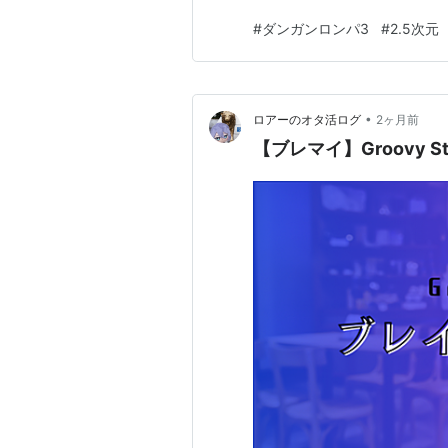
#
ダンガンロンパ3
#
2.5次元
•
ロアーのオタ活ログ
2ヶ月前
【ブレマイ】Groovy 