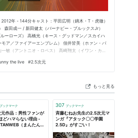
LIVE】2012年 - 144分キャスト：平田広明（鏑木・T・虎徹）
） 森田成一 / 新田健太（バーナビー・ブルックスJr）
ルーローズ） 高橋光（キース・グッドマン／スカイハ
ーモア／ファイアーエンブレム） 佃井皆美（ホァン・パ
山一敏（アントニオ・ロペス） 高崎翔太（イワン・カレ
ベール）HERO TVが主催するブルーローズのコンサー
unny the live
#
2.5次元
ろが、近頃多発しているアーティストばかりが狙われる事
もっと見る
307
ブックマーク
ブックマーク
5次元作品：男性ファンが
斉藤むねお先生の2.5次元マ
ほどハマらない理由 -
ンガ『アタック〇〇学園
NTANWEB（まんたんウ
2.5D』がすごい！
）