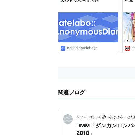
anond.hatelabo.jp
s
関連ブログ
クソメンだって思いをはせることだ
DMM「ダンガンロンパ3 T
2018」