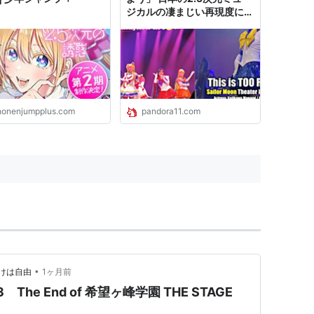
ジカルの凄まじい再現度に世
界中の女子が衝撃
honenjumpplus.com
pandora11.com
•
けは自由
1ヶ月前
he End of 希望ヶ峰学園 THE STAGE