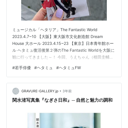
ミュージカル「ヘタリア」The Fantastic World
2023.4.7~10 【大阪】東大阪市文化創造館 Dream
House 大ホール 2023.4.15~23 【東京】日本青年館ホー
ル ヘタミュ復活後第２弾のThe Fantastic Worldを大阪に
観に行ってきました～！ 今回、うえちゃん（植田圭輔）
のキャスト先行でチケットを取ったのですが、まさかの
#
若手俳優
#
ヘタミュ
#
ヘタミュFW
２列目！！！！ 文劇６の３列目から１カ月、再びの良席
に歓喜しつつ遠征してまいりました～。
•
GRAVURE-GALLERY.jp
3年前
関水渚写真集『なぎさ日和』─ 自然と魅力の調和