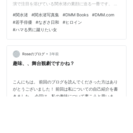
演で注目を浴びている関水渚の素顔に迫る一冊です。 写
真集には、無邪気な笑顔から無防備な食事シーン、そし
#
関水渚
#
関水渚写真集
#
DMM Books
#
DMM.com
て健康的な水着姿やヘルシーなランジェリー姿まで、さ
#
若手俳優
#
なぎさ日和
#
ヒロイン
まざまな彼女の一面が収められています。彼女の本当の
#
ハマる男に蹴りたい女
魅力がここに息づいています。また、自然が溢れ、趣あ
る街が舞台となった写真は、長崎ならではのシチュエー
ションで撮影されたもので、ナチュラルで爽やかな等身
大のカットが満載です。 この写真集は、…
•
Roseのブログ
3年前
趣味、、舞台観劇ですかね？