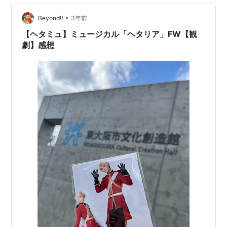
っていて非常に頼もしい」と語っています。この作品で
•
は、中川さんが小学5年生で俳優デビューし、わずか2年
Beyond‼
3年前
後には大ヒットドラマで強い印象を残しました。2019年
【ヘタミュ】ミュージカル「ヘタリア」FW【観
には日本アカデミー賞の新人俳…
劇】感想