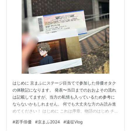
はじめに 京まふにステージ目当てで参加した俳優オタク
の体験記になります。 発表〜当日までのおおよその流れ
は記載してますが、当方の私情も入っているため参考に
ならないかもしれません。 何でも大丈夫な方のみ読み進
めてください！ はじめに これは序章、物語のはじめ チ
ケットの種類、多すぎ いよいよ当日 会場到着 ふれる。
#
若手俳優
#
京まふ2024
#
遠征Vlog
ステージ感想 正直、ここは読まなくていい おまけ 読ん