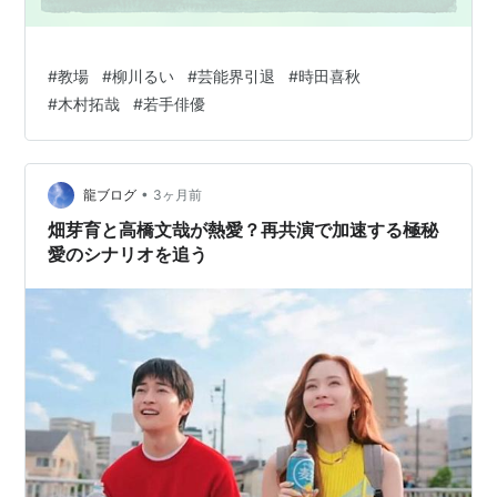
#
教場
#
柳川るい
#
芸能界引退
#
時田喜秋
#
木村拓哉
#
若手俳優
•
龍ブログ
3ヶ月前
畑芽育と高橋文哉が熱愛？再共演で加速する極秘
愛のシナリオを追う