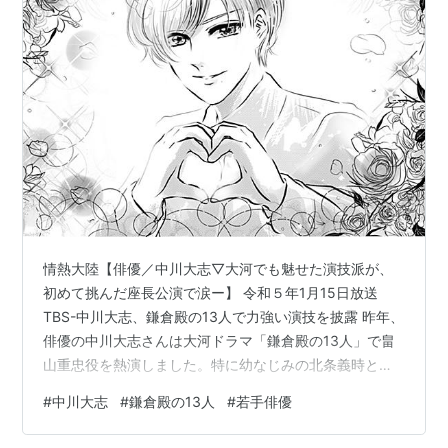
情熱大陸【俳優／中川大志▽大河でも魅せた演技派が、
初めて挑んだ座長公演で涙ー】 令和５年1月15日放送
TBS-中川大志、鎌倉殿の13人で力強い演技を披露 昨年、
俳優の中川大志さんは大河ドラマ「鎌倉殿の13人」で畠
山重忠役を熱演しました。特に幼なじみの北条義時との
壮絶な戦いの場面では、共演の小栗旬さんとの息の合っ
#
中川大志
#
鎌倉殿の13人
#
若手俳優
た演技が評判を呼びました。小栗さんは中川さんについ
て、「24歳という年齢ですごく自分の意見もしっかり持