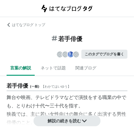
はてなブログ トップ
若手俳優
このタグでブログを書く
言葉の解説
ネットで話題
関連ブログ
若手俳優
(
一般
)
【
わかてはいゆう
】
舞台や映画、テレビドラマなどで演技をする職業の中で
も、とりわけ十代〜三十代を指す。
狭義では、主に若い女性向けの舞台に多く出演する男性
解説の続きを読む
俳優のこと。