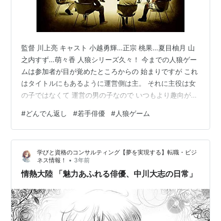
監督 川上亮 キャスト 小越勇輝…正宗 桃果…夏目柚月 山
之内すず…萌々香 人狼シリーズ久々！ 今までの人狼ゲー
ムは参加者が目が覚めたところからの 始まりですが これ
はタイトルにもあるように運営側は主。 それに主役は女
の子ではなくて 運営の男の子なので いつもより趣向が変
わってる感じ。 それにしても、毎回そうなのですが 私は
#
どんでん返し
#
若手俳優
#
人狼ゲーム
このゲームの全貌をよくわかってない。 いろんなところ
で人狼ゲームのYouTubeとか見たり 実際に自分でスマホ
ゲームとかしてるのに 途中からわからなくなってきてし
学びと資格のコンサルティング【夢を実現する】転職・ビジ
まいます。 論理だてて～とか こうはこうでこうすれば～
•
ネス情報！
3年前
という応用問題的なのが こんがらがってしまいます。 文
情熱大陸 「魅力あふれる俳優、中川大志の日常」
章力…