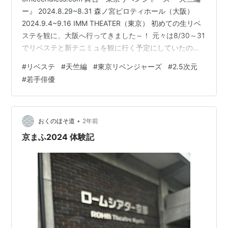
ー』 2024.8.29~8.31 森ノ宮ピロティホール（大阪）
2024.9.4~9.16 IMM THEATER（東京） 初めての生リベ
ステを観に、大阪へ行ってきました～！ 元々は8/30～31
でリベステと新テニミュを観に行く予定にしていたので
すが、なんと台風が直撃…（涙） そのため、日帰りに予
#
リベステ
#
天竺編
#
東京リベンジャーズ
#
2.5次元
定変更してリベステのみとなってしまいました。悔し
#
若手俳優
い！！！
•
おくのほそ道
2年前
京まふ2024 体験記