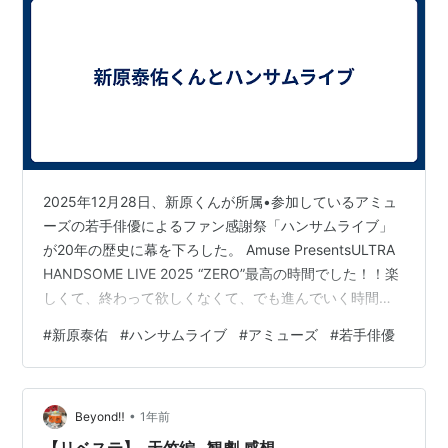
2025年12月28日、新原くんが所属•参加しているアミュ
ーズの若手俳優によるファン感謝祭「ハンサムライブ」
が20年の歴史に幕を下ろした。 Amuse PresentsULTRA
HANDSOME LIVE 2025 “ZERO”最高の時間でした！！楽
しくて、終わって欲しくなくて、でも進んでいく時間に
何を残せるか。僕等が共に過ごした記憶を強く強く刻む
#
新原泰佑
#
ハンサムライブ
#
アミューズ
#
若手俳優
事だけが出来ることなんだと思いました。全身全霊向き
合った″チーム・ハンサム！″…
pic.twitter.com/zCFroN9RBw— 新原泰佑 (@T__Niihara)
•
2025年12月28日 さ、さみしい〜〜〜‼️‼️😭もう新原くん
Beyond‼
1年前
が顔がい…
【リベステ】-天竺編- 観劇 感想