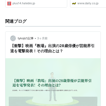
plus14.hateblo.jp
www.daily.co.jp
関連ブログ
•
tykojiの記事
3ヶ月前
【衝撃】映画『教場』出演の28歳俳優が芸能界引
退を電撃発表！その理由とは？