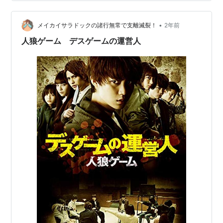
でくれているみなさん、こんにちは。 自分は数年前まで
声優さんを応援しておりました。 しかし色々あって俳優
•
さんにハマり、ほとんどアニメを観ない生活に。 正直、
メイカイサラドックの諸行無常で支離滅裂！
2年前
今はドラマとか舞台の方が観てる本数が全然多い。 そん
人狼ゲーム デスゲームの運営人
なオタクが、なぜか202…