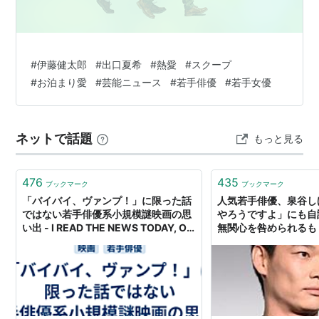
#
伊藤健太郎
#
出口夏希
#
熱愛
#
スクープ
#
お泊まり愛
#
芸能ニュース
#
若手俳優
#
若手女優
ネットで話題
もっと見る
476
435
ブックマーク
ブックマーク
「バイバイ、ヴァンプ！」に限った話
人気若手俳優、泉谷し
ではない若手俳優系小規模謎映画の思
やろうですよ」にも自
い出 - I READ THE NEWS TODAY, OH
無関心を咎められるも
BOY
間もったいなくない？
ーツ online