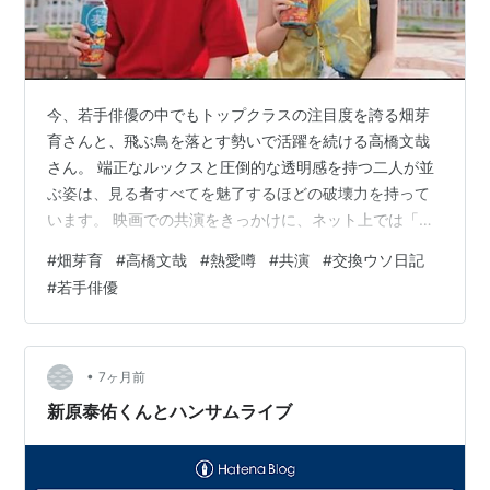
今、若手俳優の中でもトップクラスの注目度を誇る畑芽
育さんと、飛ぶ鳥を落とす勢いで活躍を続ける高橋文哉
さん。 端正なルックスと圧倒的な透明感を持つ二人が並
ぶ姿は、見る者すべてを魅了するほどの破壊力を持って
います。 映画での共演をきっかけに、ネット上では「二
人の距離感が近すぎる」「本当にお似合い」といった声
#
畑芽育
#
高橋文哉
#
熱愛噂
#
共演
#
交換ウソ日記
が絶えず、常に熱愛の噂が囁かれています。 「あの撮影
#
若手俳優
の裏側で何があったの？」「プライベートでの目撃情報
はある？」と、二人の真実に迫りたいユーザーの関心は
最高潮に達しています。 結論から申し上げますと、畑芽
育さんと高橋文哉さんが熱愛中であるという決定的なス
•
7ヶ月前
クープや目撃証言は現時点ではなく、公式には…
新原泰佑くんとハンサムライブ