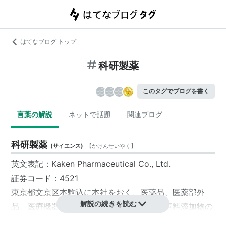
はてなブログ トップ
科研製薬
このタグでブログを書く
言葉の解説
ネットで話題
関連ブログ
科研製薬
(
サイエンス
)
【
かけんせいやく
】
英文表記：Kaken Pharmaceutical Co., Ltd.
証券コード：4521
東京都
文京区
本駒込に本社をおく、医薬品、医薬部外
解説の続きを読む
品、医療機器、動物用医薬品、農業薬品、飼料添加物の
製造販売及び不動産の賃貸を主な事業とする製薬会社。