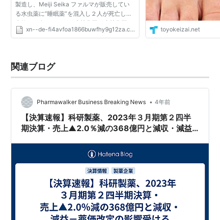
製造し、Meiji Seika ファルマが販売してい
る水虫薬に”睡眠薬”を混入し２人が死亡した
事故をご存じですか？小林化工は小林化工、
xn--de-fi4avfoa1866buwfhy9g12za.com
toyokeizai.net
Meiji Seika ファルマのジェネリック医薬品
を製造していた...
関連ブログ
•
Pharmawalker Business Breaking News
4年前
【決算速報】科研製薬、2023年３月期第２四半
期決算・売上▲2.0％減の368億円と減収・減益
－薬価改定の影響受ける