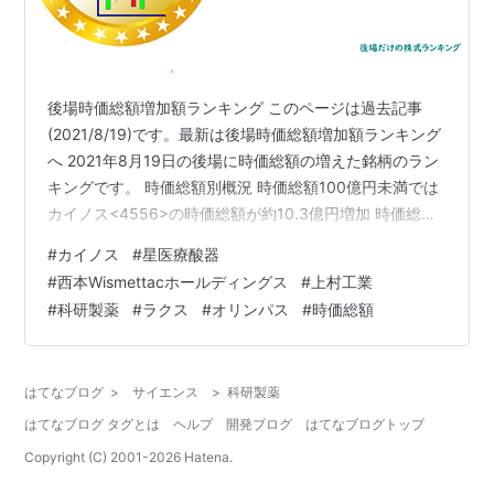
後場時価総額増加額ランキング このページは過去記事
(2021/8/19)です。最新は後場時価総額増加額ランキング
へ 2021年8月19日の後場に時価総額の増えた銘柄のラン
キングです。 時価総額別概況 時価総額100億円未満では
カイノス<4556>の時価総額が約10.3億円増加 時価総額
300億円までの銘柄では星医療酸器<7634>の時価総額が
#
カイノス
#
星医療酸器
約19.7億円増加 時価総額500億円までの銘柄では西本
#
西本Wismettacホールディングス
#
上村工業
Wismettacホールディングス<9260>の時価総額が約
#
科研製薬
#
ラクス
#
オリンパス
#
時価総額
35.2億円増加 時価総額1,000億円までの銘柄では上村工
業<4966>の時価総額が約4.9億円増加 時価総額3,000億
円までの銘柄では…
はてなブログ
>
サイエンス
>
科研製薬
はてなブログ タグとは
ヘルプ
開発ブログ
はてなブログトップ
Copyright (C) 2001-
2026
Hatena.