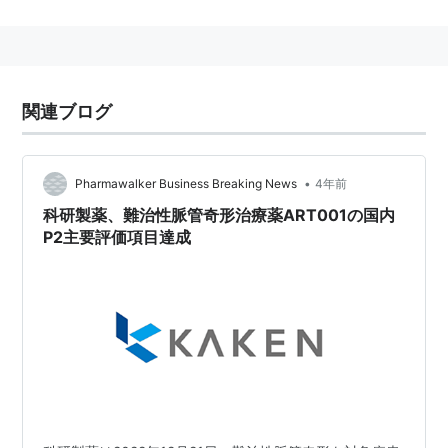
略歴
1948年
関連ブログ
財団法人「
理化学研究所
」を株式会社に改組して
「株式会社
科学研究所
」として発足
1952年
•
Pharmawalker Business Breaking News
4年前
「科研化学株式会社」に社名変更
科研製薬、難治性脈管奇形治療薬ART001の国内
1982年
P2主要評価項目達成
科研薬化工株式会社
と合併し、「
科研製薬
株式会
社」に社名変更