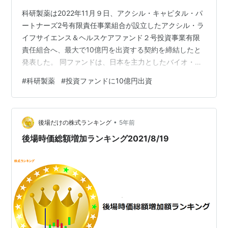
科研製薬は2022年11月９日、アクシル・キャピタル・パ
ートナーズ2号有限責任事業組合が設立したアクシル・ラ
イフサイエンス＆ヘルスケアファンド２号投資事業有限
責任組合へ、最大で10億円を出資する契約を締結したと
発表した。 同ファンドは、日本を主力としたバイオ・ヘ
ルスケア産業が盛んな米国やアジアの医薬品、再生医
#
科研製薬
#
投資ファンドに10億円出資
療、ヘルステック分野の未上場ベンチャーに投資するフ
ァンド。
•
後場だけの株式ランキング
5年前
後場時価総額増加ランキング2021/8/19