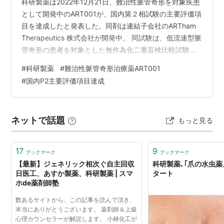
科研製薬は2022年12月21日、難治性脈管奇形を対象疾患
として開発中のART001が、国内第２相試験の主要評価項
目を達成したと発表した。同剤は連結子会社のARTham
Therapeutics 株式会社が開発中。 同試験は、低流速型脈
管奇形の患者を対象とした無作為化二重盲検比較試験
で、ART-001 50 mgか100 mgを１日１回朝食後に24週
#
科研製薬
#
難治性脈管奇形治療薬ART001
間経口投与した有効性と安全性を評価した。 主要評価項
#
国内P2主要評価項目達成
目は24週間投与終了時点の標的病変の体積変化（MRI）
に基づく奏効率で、主要評価項目を達成した。 なお、同
試験結果の詳細は、今後の学会等で発表する予定。
ネットで話題
もっと見る
17
9
ブックマーク
ブックマーク
【最新】ジェネリック相次ぐ自主回収
科研製薬､｢爪の水虫薬
日医工、あすか製薬、科研製薬 | スマ
タート
ホde薬剤師塾
数あるサイトから、この記事を読んで頂き、
本当にありがとうございます。 薬剤師＆上級
心理カウンセラーが解説します。 小林化工が