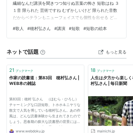
繊細なんだ講演を聞きつつ知りぬ言葉の怖さ 短歌はね ３
１音 限られた 芸術ですね むずかしいけど 限られた音数
だからベテランもニューフェイスでも個性を出せる どう
してか短歌のリズム湧いてきてしらないうちに言葉がの
#
歌人
#
穂村弘さん
#
講演
#
短歌
#
短歌の絵本
こる
ネットで話題
もっと見る
21
18
ブックマーク
ブックマーク
作家の読書道：第83回 穂村弘さん |
人生は夕方から楽しく
WEB本の雑誌
村弘さん | 毎日新聞
第83回：穂村 弘さん （ほむら・ひろし）
チャーミングな口語短歌、トホホ＆ニヤリな
散文で人気を博している穂村弘さん。あの作
風は、どんな読書体験から生まれてきたので
しょう。思春期の膨大な読書歴の背景には、
実はとてつもなく切実な思いが託されていま
www.webdoku.jp
mainichi.jp
した。世界に対する思い、作品に対する思