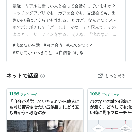
最近、リアルに新しい人と会って会話をしていますか？
マッチングアプリでも、カフェ会でも、交流会でも、出
逢いの場はいくらでも作れる。 だけど、なんとなくスマ
ホでポチポチして「どーしよーかなー」と悩んで、その
ままネットサーフィンをする。 そんな、「決めない」生
活をしていませんか？ 私も昔、何も決めずにダラダラと
#
決めない生活
#
向き合う
#
未来をつくる
ベッドの上でネットサーフィンとマンガとアニメとゲー
#
立ち向かうべきこと
#
自信をつける
ムの無限ループに入り、気付いたら夜。そんな時も有り
ました笑 それらはたしかに楽しい。楽しいけど、それを
続けても自分の笑顔が増える事は無かった。自信が付く
ネットで話題
もっと見る
事は無かった。満足感と幸せ感に包まれる事は無かっ
た。 もちろん収入が上がるわけでもないし、…
1136
1086
ブックマーク
ブックマーク
「自分が苦労していたんだから他人に
バグなどの謎の現象に
も同じ苦労させたい症候群」にどう立
が濃く、どうしても沼
ち向かうべきなのか
い時に見るフローチャート
Driven Life