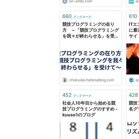
en-ambi.com
al
660
610
ブックマーク
競技プログラミングの在り
IT
方 ～「競技プログラミング
に最
を我々が終わらせる」を受け
サイト
て～ - chokudaiのブログ
chokudai.hatenablog.com
p
452
428
ブックマーク
社会人10年目から始める競
競技
技プログラミングのすすめ -
名グ
kuuso1のブログ