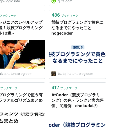
go-logic.info
qiita.com
486
ブックマーク
ブックマーク
エンジニアのレベルアップ
競技プログラミングで黄色に
適！競技プログラミング
なるまでにやったこと -
10選 -
hogecoder
aiza.hatenablog.com
tsutaj.hatenablog.com
412
ブックマーク
ブックマーク
プログラミングで使う有
AtCoder（競技プログラミ
ラフアルゴリズムまとめ
ング）の色・ランクと実力評
価、問題例 - chokudaiのブ
ログ