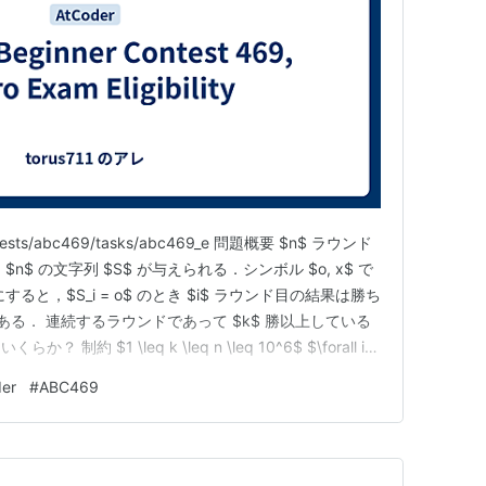
ontests/abc469/tasks/abc469_e 問題概要 $n$ ラウンド
$ の文字列 $S$ が与えられる．シンボル $o, x$ で
すると，$S_i = o$ のとき $i$ ラウンド目の結果は勝ち
けである． 連続するラウンドであって $k$ 勝以上している
 $1 \leq k \leq n \leq 10^6$ $\forall i
er
#
ABC469