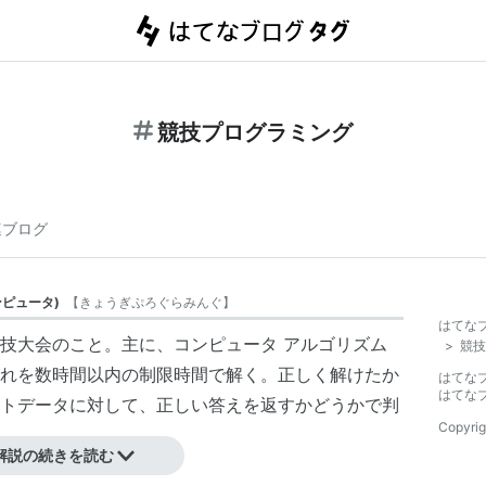
競技プログラミング
連ブログ
ンピュータ
)
【
きょうぎぷろぐらみんぐ
】
はてな
技大会のこと。主に、コンピュータ アルゴリズム
>
競技
れを数時間以内の制限時間で解く。正しく解けたか
はてな
はてな
トデータに対して、正しい答えを返すかどうかで判
Copyrig
解説の続きを読む