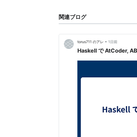
TopCoder - 早解き
関連ブログ
Microsoft Imagine Cup 
ACM International Collegiate 
世界大会
•
torus711 のアレ
1日前
International Olympiad in
Haskell で AtCoder, A
世界大会