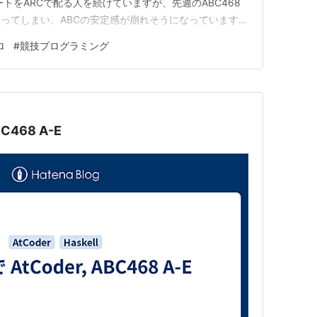
ートをARCで配る人を続けていますが、先週のABC468
ってしまい、ABCの安定感が崩れそうになっています。
ギリギリABCカンストパフォで入黄ラインには保ててい
ロ
#
競技プログラミング
00-400-475-…
BC468 A-E