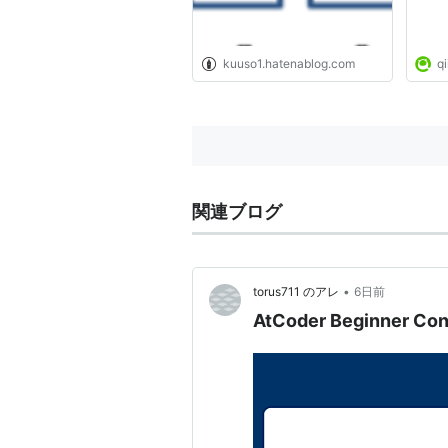
kuuso1.hatenablog.com
qi
関連ブログ
•
torus711 のアレ
6日前
AtCoder Beginner Conte