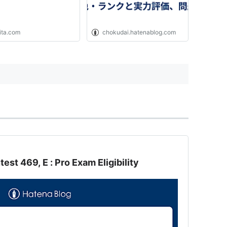
ita.com
chokudai.hatenablog.com
st 469, E : Pro Exam Eligibility