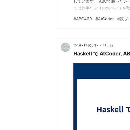
しています。 ABCで勝ったレ
では約半年ぶりの水パフォを取
レートが一気に減りましたが、
#
ABC469
#
AtCoder
#
競プ
ます。 今回の配点は100-200-3
•
torus711 のアレ
11日前
Haskell で AtCoder, A