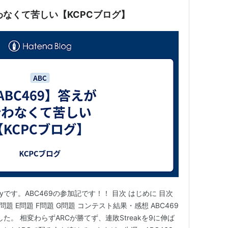
わなくて苦しい【KCPCブログ】
ayです。ABC469の参加記です！！ 目次 はじめに 目次
 D問題 E問題 F問題 G問題 コンテスト結果・感想 ABC469
た。 相変わらずARCが勝てず、連敗Streakを9に伸ば