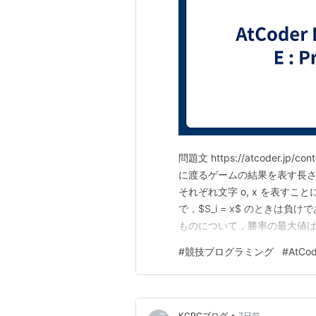
問題文 https://atcoder.jp/c
に渡るゲームの結果を表す長さ $n
それぞれ文字 o, x を表すことに
で，$S_i = x$ のときは負
ものについて，勝率の最大値はいくらか？ 制約
\in [ 1, n ], S_i \in \{ …
#
競技プログラミング
#
AtCod
•
KCPCブログ
7日前