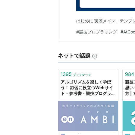
はじめに 実装メイン．テンプ
#
競技プログラミング
#
AtCod
ネットで話題
1395
984
ブックマーク
アルゴリズムを楽しく学ぼ
競技
う！ 独習に役立つWebサイ
思い
ト・参考書・競技プログラミ
方 
ングを紹介〈13選〉 - エン
ジニアHub｜若手Webエン
ジニアのキャリアを考える！