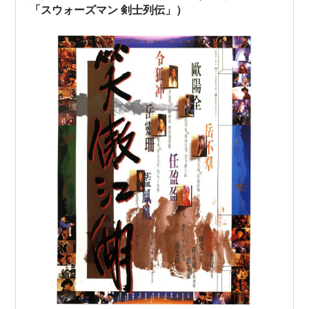
「スウォーズマン 剣士列伝」）
秘曲 笑傲江湖〈5〉少林寺襲撃 (徳
間文庫)
作者:
金庸,岡崎由美,小島瑞紀
出版社/メーカー:
徳間書店
発売日:
2007/10/01
メディア:
文庫
購入
: 1人
クリック
: 1回
この商品を含むブログ (13件) を見る
秘曲 笑傲江湖〈6〉妖人 東方不敗
(徳間文庫)
作者:
金庸,岡崎由美,小島瑞紀
出版社/メーカー:
徳間書店
発売日:
2007/11/02
メディア:
文庫
購入
: 1人
クリック
: 6回
この商品を含むブログ (11件) を見る
秘曲 笑傲江湖〈7〉鴛鴦の譜 (徳