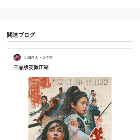
本が徳間書店より出版された。2007年には文庫版が出
版された。邦題は『秘曲 笑傲江湖』。
関連ブログ
「Swordsman 笑傲江湖 東方不敗」として映画化された
が、原作はかなりの長編であるため、脚色がかなり多
い。
•
江湖迷人
2年前
TVドラマ版も全40話の超大作として2001年に製作され
王晶版笑傲江湖
【主演：李亜鵬(リー・ヤーポン)】、中華圏では高い視
聴率を獲得したが、こちらもかなりの脚色がある。その
ため、原作の金庸は怒り、次にドラマ化した「
射雕英雄
伝
」では、「原作に忠実に製作する事」と注文をつけ
た。
チャンネルNECOの華流ドラマシリーズとして、2005
年10月よりTVドラマ版を放映。