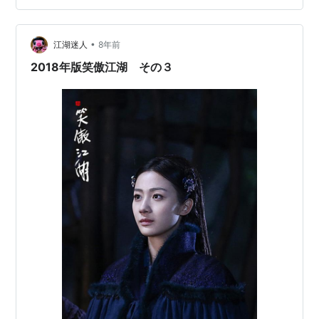
て、東方不敗が一緒だったのですが、彼が左冷禅の寒冰
真気のダメージを受けた任我行の内傷を治療しようとし
•
てうまくできなかったのを自分の力が足らないからだと
江湖迷人
8年前
詫び、任我行はお前の方が重いダメージを受けたの
2018年版笑傲江湖 その３
に・・・と思いやるという奇妙な状況になってきてい…