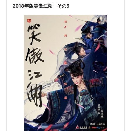
すが、そこからがもう予想していた以上のごりごり力技
2018年版笑傲江湖 その5
のトンデモ展開。 いや、一応、笑傲江湖の流れ…