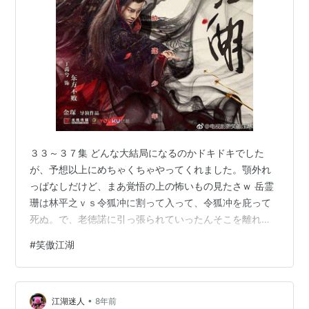
３３～３７集 どんな大結局になるのかドキドキでした
が、予想以上にめちゃくちゃやってくれました。顎外れ
っぱなしだけど、まあ覚悟の上の怖いもの見たさｗ 岳霊
珊は林平之ｖｓ令狐冲に割って入って、令狐冲を庇って
死ぬ。で、老徳諾に引っ張られていったんそこを離れた
林平之が涙ながらに戻ってくるってのは新しい。 寧中則
#
笑傲江湖
が盈盈を助け、寧中則が岳不群を見限る。 正派ｖｓ魔
教。東方不敗ｖｓ方証、冲虚に岳不群で方証と冲虚の内
力を吸って体調壊す東方不敗・・・ と、ここらへんまで
•
は先週からの延長線上でまあそうなるだろうだったんで
江湖迷人
8年前