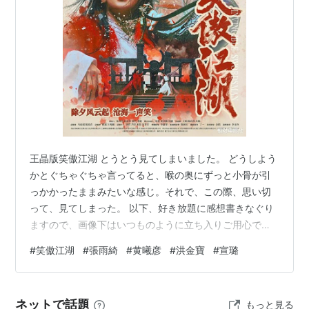
書籍
秘曲 笑傲江湖〈1〉殺戮の序曲 金
庸武侠小説集 (徳間文庫)
作者:
金庸,岡崎由美,小島瑞紀
出版社/メーカー:
徳間書店
発売日:
2007/06/01
メディア:
文庫
購入
: 2人
クリック
: 29回
この商品を含むブログ (47件) を見る
王晶版笑傲江湖 とうとう見てしまいました。 どうしよう
かとぐちゃぐちゃ言ってると、喉の奥にずっと小骨が引
秘曲 笑傲江湖〈2〉幻の旋律 (徳間
っかかったままみたいな感じ。それで、この際、思い切
文庫)
って、見てしまった。 以下、好き放題に感想書きなぐり
ますので、画像下はいつものように立ち入りご用心で
作者:
金庸,岡崎由美,小島瑞紀
出版社/メーカー:
徳間書店
す。 この映画、Based onなのは金庸の「笑傲江湖」では
#
笑傲江湖
#
張雨綺
#
黄曦彦
#
洪金寶
#
宣璐
発売日:
2007/07/01
なく、徐克の「笑傲江湖Ⅱ東方不敗」です。李連杰の冷狐
メディア:
文庫
冲の映画、というより林青霞の東方不敗が強烈なイメー
購入
: 2人
ジを残してる１９９２年の映画。 林青霞の演じたバージ
この商品を含むブログ (14件) を見る
ネットで話題
もっと見る
ョンをそのまま持ってきたような造形や舞台で東方不敗