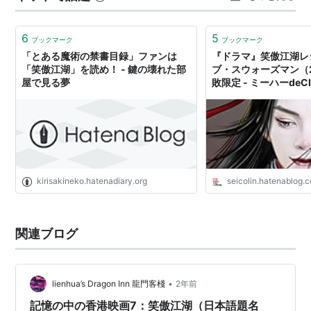
を演じた張雨綺のプレッシャーは大変なものだったろう
秘曲 笑傲江湖〈3〉魔教の美姫
なとご同情の極みではあります。 …
6
5
ブックマーク
ブックマーク
(徳間文庫)
「とある魔術の禁書目録」ファンは
『ドラマ』笑傲江湖レ
作者:
金庸,岡崎由美,小島瑞紀
「笑傲江湖」を読め！ - 鍵の壊れた部
ブ・スウォーズマン（2
出版社/メーカー:
徳間書店
屋で見る夢
敗限定 - ミーハーdeC
発売日:
2007/08/01
メディア:
文庫
購入
: 2人
クリック
: 4回
この商品を含むブログ (13件) を見る
秘曲 笑傲江湖〈4〉天魔復活す (徳
kirisakineko.hatenadiary.org
seicolin.hatenablog.
間文庫)
作者:
金庸,岡崎由美,小島瑞紀
出版社/メーカー:
徳間書店
関連ブログ
発売日:
2007/09/07
メディア:
文庫
購入
: 2人
クリック
: 1回
この商品を含むブログ (12件) を見る
•
lienhua’s Dragon Inn 龍門客棧
2年前
記憶の中の香港映画7：笑傲江湖（日本語題名