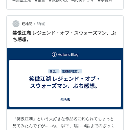
私はどっちも好きでしたよ。 【中古】秘曲 笑傲江湖 全7
巻 完結セット[文庫セット] (徳間文庫) 価格:19,532円
(2022/6/9 12:58時点)感想(0件) とりあえず、ドラマ版の
•
東方不敗イケメンすぎる。（笑） 夫の話によると、ガン
翔地記
5年前
ダムに東方不敗…
笑傲江湖 レジェンド・オブ・スウォーズマン、ぷ
ち感想。
『笑傲江湖』という大好きな作品名に釣られてちょっと
見てみたんですが……ね。 以下、1話～4話までのざっく