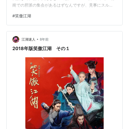
崗での邪派の集会があるはずなんですが、見事にスルー
されました。 いや、五覇崗で令狐冲と任盈盈が出会った
#
笑傲江湖
のは出会ったんですが、それだけで大宴会はなし。 だい
たいもう盈盈はとっくに素顔さらしてるんで「おばあさ
ま」ごっこはないし、王元覇も福威鏢局で殺されてるん
•
でこっちの話もカット。 その代り、黒木崖での東方不敗
江湖迷人
8年前
と蘭鳳凰の話がたっぷりとオリジナル展開。 黒づくめの
2018年版笑傲江湖 その１
謎の人物が盈盈を誘拐して、辟邪剣譜を…