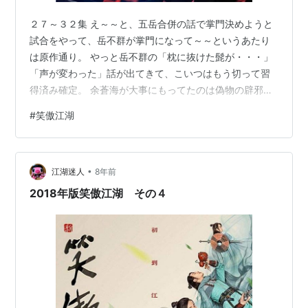
２７～３２集 え～～と、五岳合併の話で掌門決めようと
試合をやって、岳不群が掌門になって～～というあたり
は原作通り。 やっと岳不群の「枕に抜けた髭が・・・」
「声が変わった」話が出てきて、こいつはもう切って習
得済み確定。 余蒼海が大事にもってたのは偽物の辟邪剣
譜だったということですね。 林平之は岳不群と寧中則の
#
笑傲江湖
話を盗み聞いていて辟邪剣譜ゲット。さんざん悩んだ末
に彼も自宮。下着姿になって、裤子引っ張って、小刀差
し入れるあたり、芸が細かくなってきた。刀ふるったと
•
たんに、画面が切り替わって、岳霊珊がはさみをチョッ
江湖迷人
8年前
キン。なんだ、この演出ｗ ま、それいうことなのに、東
2018年版笑傲江湖 その４
方不敗ってば・・・後６集しか残ってないん…