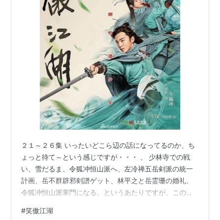
２１～２６集 いったいどこら辺の話になってるのか、ち
ょっと待て～という感じですが・・・ 、 少林寺での戦
い、雪だるま、令狐冲恒山派へ、左冷禅五岳剣派の統一
計画、岳不群辟邪剣譜ゲット、林平之と岳霊珊の婚礼、
令狐冲恒山派掌門になる。というあたりですが、この本
来の話はきちんと追っているようでオリジナル部分がま
#
笑傲江湖
すますぶっ飛んできています。 少林寺に向門天がいなく