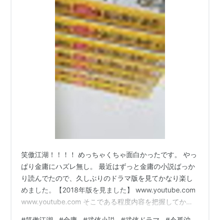
笑傲江湖！！！！ めっちゃくちゃ面白かったです。 やっ
ぱり金庸にハズレ無し。 最近はずっと金庸の小説ばっか
り読んでたので、久しぶりのドラマ版を見てかなり楽し
めました。【2018年版を見ました】 www.youtube.com
www.youtube.com そこである程度内容を把握してか
ら、すぐに小説を読んだので更に2倍楽しめた感じです。
#
笑傲江湖
#
金庸
#
武侠小説
#
武侠ドラマ
#
令孤沖