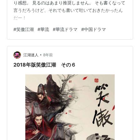
り感想。 見るのはあまり推奨しません。 そも書くなって
言うだろうけど、それでも書いて吐いておきたかったん
だー！
#
笑傲江湖
#
華流
#
華流ドラマ
#
中国ドラマ
•
江湖迷人
8年前
2018年版笑傲江湖 その６