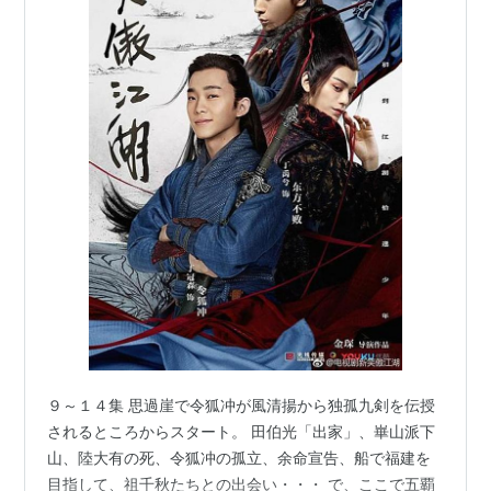
９～１４集 思過崖で令狐冲が風清揚から独孤九剣を伝授
されるところからスタート。 田伯光「出家」、崋山派下
山、陸大有の死、令狐冲の孤立、余命宣告、船で福建を
目指して、祖千秋たちとの出会い・・・ で、ここで五覇