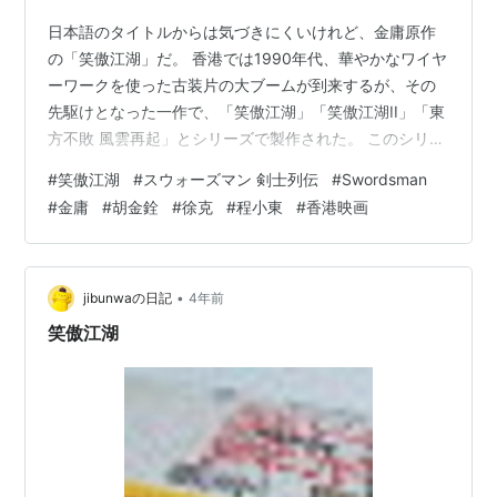
間文庫)
日本語のタイトルからは気づきにくいけれど、金庸原作
作者:
金庸,岡崎由美,小島瑞紀
の「笑傲江湖」だ。 香港では1990年代、華やかなワイヤ
出版社/メーカー:
徳間書店
ーワークを使った古装片の大ブームが到来するが、その
発売日:
2007/12/07
メディア:
文庫
先駆けとなった一作で、「笑傲江湖」「笑傲江湖II」「東
購入
: 2人
クリック
: 20回
方不敗 風雲再起」とシリーズで製作された。 このシリー
この商品を含むブログ (14件) を見る
ズ、とにかく楽しい。大好きなので三本とも紹介した
#
笑傲江湖
#
スウォーズマン 剣士列伝
#
Swordsman
い。 「笑傲江湖」豆瓣より 渋いポスター ----------------
#
金庸
#
胡金銓
#
徐克
#
程小東
#
香港映画
リスト::海外ドラマ
------------- シリーズ通して監製：徐克、導演：程小東
なのだけれど、１本目だけは導演は武侠映画の巨匠胡金
銓（キン・フー）だ。但し途中で胡金銓が監督を降板、
残りを徐克と程小東で仕上げた、という噂がまことし…
•
jibunwaの日記
4年前
笑傲江湖