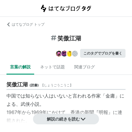
はてなブログ トップ
笑傲江湖
このタグでブログを書く
言葉の解説
ネットで話題
関連ブログ
笑傲江湖
(
読書
)
【
しょうごうこうこ
】
中国では知らない人はいないと言われる作家「
金庸
」に
よる、
武侠
小説。
1967年から1969年にかけて、香港の新聞『明報』に連
解説の続きを読む
載された。
日本では1998年に、岡崎由美監修＼小島瑞紀訳の単行