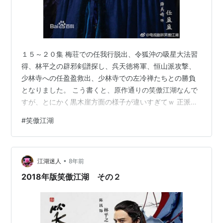
１５～２０集 梅荘での任我行脱出、令狐沖の吸星大法習
得、林平之の辟邪剣譜探し、呉天徳将軍、恒山派攻撃、
少林寺への任盈盈救出、少林寺での左冷禅たちとの勝負
となりました。 こう書くと、原作通りの笑傲江湖なんで
すが、とにかく黒木崖方面の様子が違いすぎてｗ 正派方
面は、やたらに余蒼海が出てくる以外はそんなに大きな
#
笑傲江湖
違いなしに話が流れてるんですが、いろいろびっくりさ
せられてます。 ここから下、ネタバレしますので、ご注
意ください。 梅荘から脱出させた向門天と任我行の前に
•
現れたのは、任我行を幽閉していた正体不明の神秘人と
江湖迷人
8年前
東方不敗に蘭鳳凰。 神秘人の正体は、葵花法典を習得し
2018年版笑傲江湖 その２
て武功蓋世の楊蓮婷・・・ま、ここまでは…