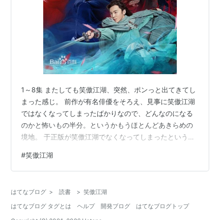
1～8集 またしても笑傲江湖、突然、ポンっと出てきてし
まった感じ。 前作が有名俳優をそろえ、見事に笑傲江湖
ではなくなってしまったばかりなので、どんなのになる
のかと怖いもの半分。というかもうほとんどあきらめの
境地。 于正版が笑傲江湖でなくなってしまったというの
は、日本では冗談でなくて、テレビ公開時には笑傲江湖
#
笑傲江湖
だったのに、DVDのタイトルは「月下の恋歌」と化けち
ゃった。まあ、それならそれで、こっちもなかったこと
にするわ～と思ってるところ。 この2018年版、キャスト
はてなブログ
>
読書
>
笑傲江湖
は全くの新人ぞろい。8集までで、私がはっきり認識して
はてなブログ タグとは
ヘルプ
開発ブログ
はてなブログトップ
るキャストは定逸師太と風清揚の中の人だけ。定逸師太
の武馨羽は犀利仁師や蜀山戦奇に出…